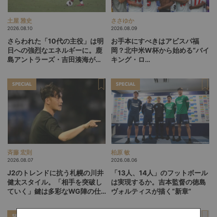
土屋 雅史
ささゆか
2026.08.10
2026.08.09
さらわれた「10代の主役」は明
お手本にすべきはアビスパ福
日への強烈なエネルギーに。鹿
岡？北中米W杯から始める“バイ
島アントラーズ・吉田湊海が足
キング・ロ
を踏み入れた「45分間のネクス
ー”、“Wonderwall”の日本版を
トステージ」
探す旅
SPECIAL
SPECIAL
斉藤 宏則
柏原 敏
2026.08.07
2026.08.06
J2のトレンドに抗う札幌の川井
「13人、14人」のフットボール
健太スタイル。「相手を突破し
は実現するか。吉本監督の徳島
ていく」鍵は多彩なWG陣の仕
ヴォルティスが描く“新章”
掛け
SPECIAL
SPECIAL