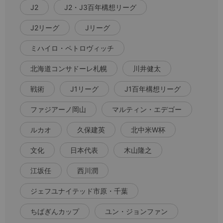
J2
J2・J3百年構想リーグ
J2リーグ
Jリーグ
ミハイロ・ペトロヴィッチ
北海道コンサドーレ札幌
川井健太
戦術
J1リーグ
J1百年構想リーグ
ファジアーノ岡山
マルティン・エデゴー
ルカオ
久保建英
北中米W杯
文化
日本代表
木山隆之
江坂任
西川潤
ジェフユナイテッド市原・千葉
ちばぎんカップ
ユン・ジョンファン