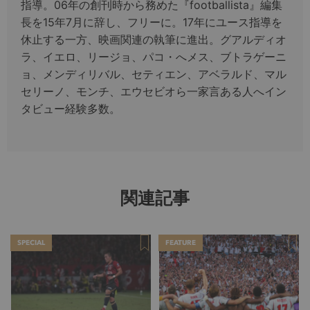
指導。06年の創刊時から務めた『footballista』編集
長を15年7月に辞し、フリーに。17年にユース指導を
休止する一方、映画関連の執筆に進出。グアルディオ
ラ、イエロ、リージョ、パコ・へメス、ブトラゲーニ
ョ、メンディリバル、セティエン、アベラルド、マル
セリーノ、モンチ、エウセビオら一家言ある人へイン
タビュー経験多数。
関連記事
SPECIAL
FEATURE