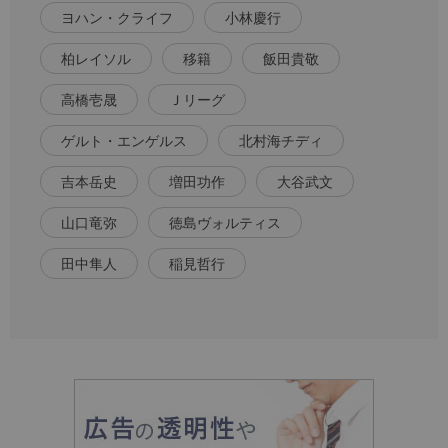
ヨハン・クライフ
小林慶行
柏レイソル
移籍
飯田貴敬
高橋壱晟
Ｊリーグ
ゲルト・エンゲルス
北村海チディ
吉本岳史
増田功作
大谷武文
山口竜弥
徳島ヴォルティス
田中隼人
稲見哲行