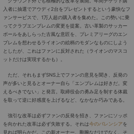
グラウンド外でも積極的な改革を展開。年間チケット購
入者に抽選でアウディ2台をプレゼントするという豪快なフ
ァンサービスで、1万人超の購入者を集めた。この勢いに乗
ってクラブエンブレムの変更を提案。古い革製のサッカー
ボールをあしらった古風な意匠を、プレミアリーグのエン
ブレムを想わせるライオンの絵柄のモダンなものにしよう
としたが、これはファンに反対された（ライオンのマスコ
ットだけは実現するかも）。
ただ、それもまずSNS上でファンの意見を聞き、反発の
声が多いと見るとオーナー自ら「エンブレムは好きだ。変
えるべきでない」と発言。取締役会の勇み足を制する体裁
を取って逆に好感度を上げるなど、なかなか巧みである。
強引な改革は必ずファンの反発を招き、ファンにソッポ
を向かれた改革は必ず失敗する。それは
今のバレンシア
を
見れば明らかだ。この新オーナー、剛腕なだけでなく、そ