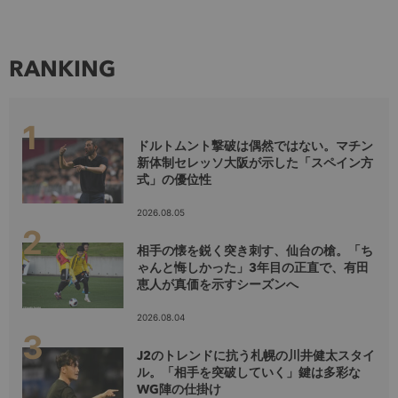
RANKING
ドルトムント撃破は偶然ではない。マチン
新体制セレッソ大阪が示した「スペイン方
式」の優位性
2026.08.05
相手の懐を鋭く突き刺す、仙台の槍。「ち
ゃんと悔しかった」3年目の正直で、有田
恵人が真価を示すシーズンへ
2026.08.04
J2のトレンドに抗う札幌の川井健太スタイ
ル。「相手を突破していく」鍵は多彩な
WG陣の仕掛け