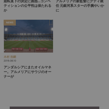
急転直下の決定に困惑…コンペ
アルメリアの新監督にグティ就
ティションの公平性は保たれる
任
元銀河系スターの手腕やいか
か
に
NEWS
木村 浩嗣
2019.08.10
アンダルシアにまたオイルマネ
ー。アルメリアにサウジのオー
ナーが