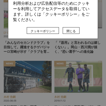
利用分析および広告配信等のためにクッキ
ーを利用してアクセスデータを取得してい
ます。詳しくは「クッキーポリシー」をご
覧ください。
クッキーポリシー
閉じる
ひぐらしひなつ
難波 拓未
2026.08.05
2026.08.04
「みんなのセカンドクラブ」を
「『器用』と言われるのは嬉し
目指して。躍進するテゲバジャ
くない」。岡山・西川潤が描
ーロ宮崎が示す「クラブを育て
く、"恐い選手"への進化論
る」という価値観
NEWS
NEWS
木村 浩嗣
木村 浩嗣
2020.08.05
2019.11.12