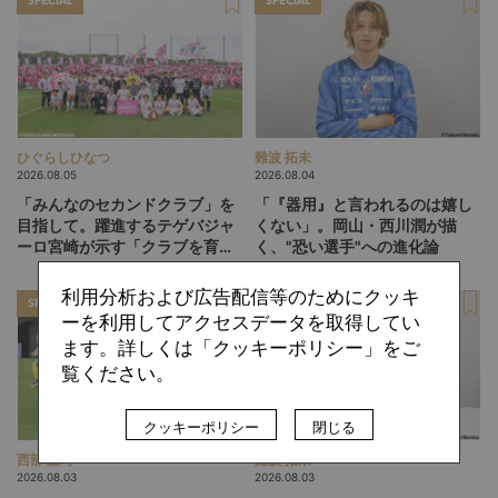
SPECIAL
SPECIAL
ひぐらしひなつ
難波 拓未
2026.08.05
2026.08.04
「みんなのセカンドクラブ」を
「『器用』と言われるのは嬉し
目指して。躍進するテゲバジャ
くない」。岡山・西川潤が描
ーロ宮崎が示す「クラブを育て
く、"恐い選手"への進化論
る」という価値観
利用分析および広告配信等のためにクッキ
SPECIAL
SPECIAL
ーを利用してアクセスデータを取得してい
ます。詳しくは「クッキーポリシー」をご
覧ください。
クッキーポリシー
閉じる
西部 謙司
難波 拓未
2026.08.03
2026.08.03