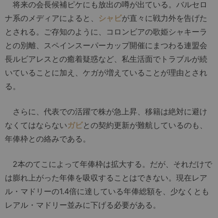
将来の会長候補ピケにも放出の噂が出ている。バルセロ
ナ系のメディアによると、
シャビ
が直々に戦力外を告げた
とされる。ご存知のように、コロンビアの歌姫シャキーラ
との別離、スペインスーパーカップ開催にまつわる連盟会
長ルビアレスとの癒着疑惑など、私生活面でトラブルが続
いていることに加え、ケガが増えていることが理由とされ
る。
さらに、代表での活躍で株が急上昇、移籍は絶対に避け
なくてはならない
ガビ
との契約更新が難航しているのも、
年俸枠との絡みである。
2本のてこによって年俸枠は拡大する。だが、それだけで
は膨れ上がった年俸を吸収することはできない。現在レア
ル・マドリーの1.4倍に達している年俸総額を、少なくとも
レアル・マドリー並みに下げる必要がある。