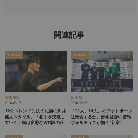
関連記事
SPECIAL
SPECIAL
斉藤 宏則
柏原 敏
2026.08.07
2026.08.06
J2のトレンドに抗う札幌の川井
「13人、14人」のフットボール
健太スタイル。「相手を突破し
は実現するか。吉本監督の徳島
ていく」鍵は多彩なWG陣の仕
ヴォルティスが描く“新章”
掛け