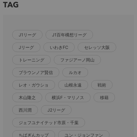
TAG
J1リーグ
J1百年構想リーグ
Jリーグ
いわきFC
セレッソ大阪
トレーニング
ファジアーノ岡山
ブラウンノア賢信
ルカオ
レオ・ガウショ
山根永遠
戦術
木山隆之
横浜F・マリノス
移籍
西川潤
J2リーグ
ジェフユナイテッド市原・千葉
ちばぎんカップ
ユン・ジョンファン