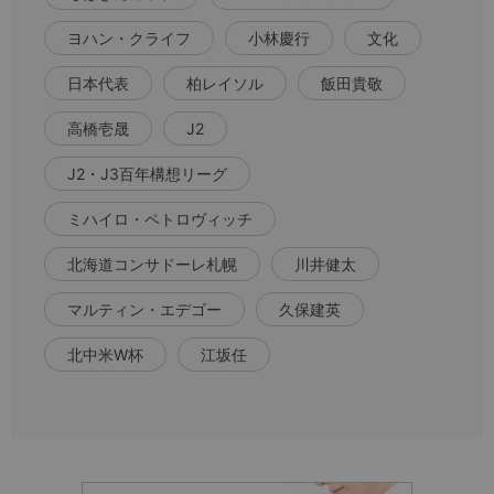
ヨハン・クライフ
小林慶行
文化
日本代表
柏レイソル
飯田貴敬
高橋壱晟
J2
J2・J3百年構想リーグ
ミハイロ・ペトロヴィッチ
北海道コンサドーレ札幌
川井健太
マルティン・エデゴー
久保建英
北中米W杯
江坂任