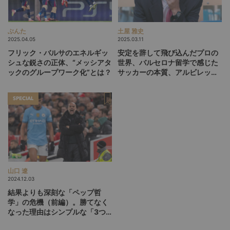
ぶんた
土屋 雅史
2025.04.05
2025.03.11
フリック・バルサのエネルギッ
安定を辞して飛び込んだプロの
シュな鋭さの正体、“メッシアタ
世界、バルセロナ留学で感じた
ックのグループワーク化”とは？
サッカーの本質、アルビレック
スとの幸せな5年間。清水エス
パルス・反町康治GMインタビ
SPECIAL
ュー中編
山口 遼
2024.12.03
結果よりも深刻な「ペップ哲
学」の危機（前編）。勝てなく
なった理由はシンプルな「3つ
のエラー」