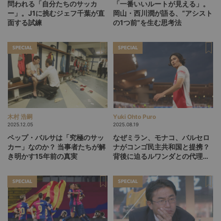
問われる「自分たちのサッカ
「一番いいルートが見える」。
ー」。J1に挑むジェフ千葉が直
岡山・西川潤が語る、“アシスト
面する試練
の1つ前”を生む思考法
SPECIAL
SPECIAL
木村 浩嗣
Yuki Ohto Puro
2025.12.05
2025.08.19
ペップ・バルサは「究極のサッ
なぜミラン、モナコ、バルセロ
カー」なのか？ 当事者たちが解
ナがコンゴ民主共和国と提携？
き明かす15年前の真実
背後に迫るルワンダとの代理戦
争の影
SPECIAL
SPECIAL