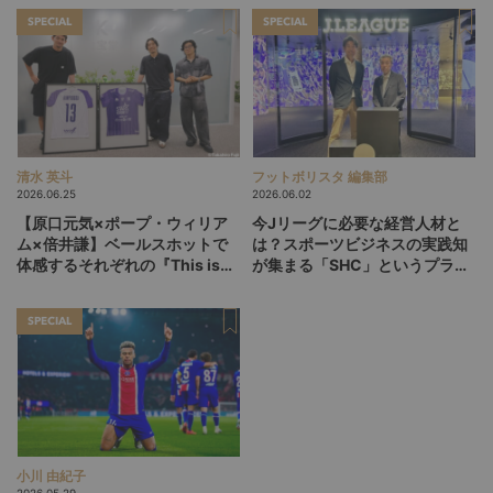
SPECIAL
SPECIAL
清水 英斗
フットボリスタ 編集部
2026.06.25
2026.06.02
【原口元気×ポープ・ウィリア
今Jリーグに必要な経営人材と
ム×倍井謙】ベールスホットで
は？スポーツビジネスの実践知
体感するそれぞれの『This is
が集まる「SHC」というプラッ
life』
トフォーム
SPECIAL
小川 由紀子
2026.05.29