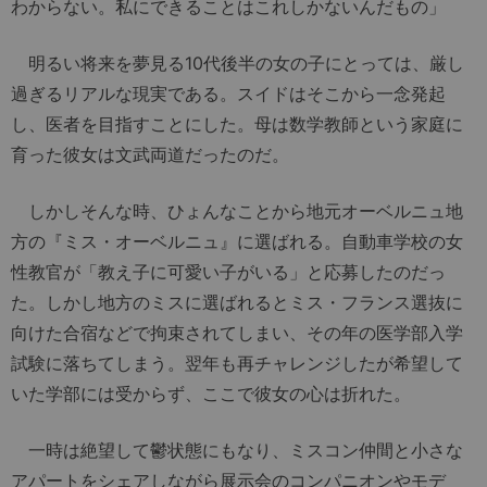
わからない。私にできることはこれしかないんだもの」
明るい将来を夢見る10代後半の女の子にとっては、厳し
過ぎるリアルな現実である。スイドはそこから一念発起
し、医者を目指すことにした。母は数学教師という家庭に
育った彼女は文武両道だったのだ。
しかしそんな時、ひょんなことから地元オーベルニュ地
方の『ミス・オーベルニュ』に選ばれる。自動車学校の女
性教官が「教え子に可愛い子がいる」と応募したのだっ
た。しかし地方のミスに選ばれるとミス・フランス選抜に
向けた合宿などで拘束されてしまい、その年の医学部入学
試験に落ちてしまう。翌年も再チャレンジしたが希望して
いた学部には受からず、ここで彼女の心は折れた。
一時は絶望して鬱状態にもなり、ミスコン仲間と小さな
アパートをシェアしながら展示会のコンパニオンやモデ