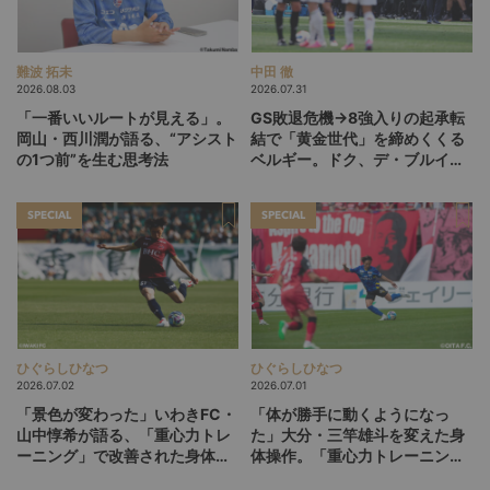
難波 拓未
中田 徹
2026.08.03
2026.07.31
「一番いいルートが見える」。
GS敗退危機→8強入りの起承転
岡山・西川潤が語る、“アシスト
結で「黄金世代」を締めくくる
の1つ前”を生む思考法
ベルギー。ドク、デ・ブルイネ
を下げて2点差を逆転したリュ
ディ・ガルシア劇場の裏側
SPECIAL
SPECIAL
ひぐらしひなつ
ひぐらしひなつ
2026.07.02
2026.07.01
「景色が変わった」いわきFC・
「体が勝手に動くようになっ
山中惇希が語る、「重心力トレ
た」大分・三竿雄斗を変えた身
ーニング」で改善された身体と
体操作。「重心力トレーニン
プレー（後編）
グ」との出会い（前編）