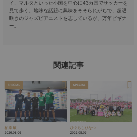
イ、マルタといった小国を中心に43カ国でサッカーを
見て歩く。地味な話題に興味をそそられがちで、超遅
咲きのジャズピアニストを志しているが、万年ビギナ
ー。
関連記事
SPECIAL
SPECIAL
柏原 敏
ひぐらしひなつ
2026.08.06
2026.08.05