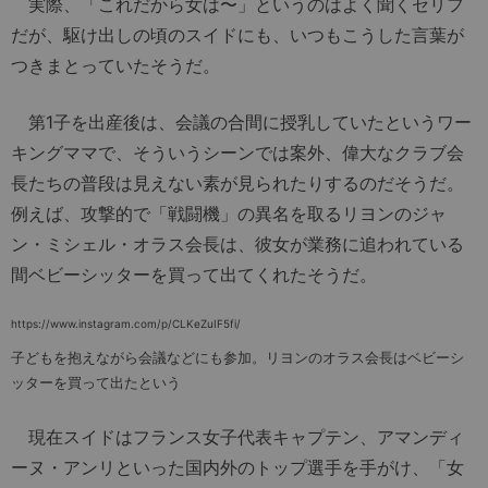
実際、「これだから女は〜」というのはよく聞くセリフ
だが、駆け出しの頃のスイドにも、いつもこうした言葉が
つきまとっていたそうだ。
第1子を出産後は、会議の合間に授乳していたというワー
キングママで、そういうシーンでは案外、偉大なクラブ会
長たちの普段は見えない素が見られたりするのだそうだ。
例えば、攻撃的で「戦闘機」の異名を取るリヨンのジャ
ン・ミシェル・オラス会長は、彼女が業務に追われている
間ベビーシッターを買って出てくれたそうだ。
https://www.instagram.com/p/CLKeZuIF5fi/
子どもを抱えながら会議などにも参加。リヨンのオラス会長はベビーシ
ッターを買って出たという
現在スイドはフランス女子代表キャプテン、アマンディ
ーヌ・アンリといった国内外のトップ選手を手がけ、「女