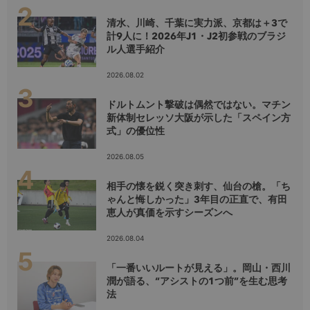
清水、川崎、千葉に実力派、京都は＋3で
計9人に！2026年J1・J2初参戦のブラジ
ル人選手紹介
2026.08.02
ドルトムント撃破は偶然ではない。マチン
新体制セレッソ大阪が示した「スペイン方
式」の優位性
2026.08.05
相手の懐を鋭く突き刺す、仙台の槍。「ち
ゃんと悔しかった」3年目の正直で、有田
恵人が真価を示すシーズンへ
2026.08.04
「一番いいルートが見える」。岡山・西川
潤が語る、“アシストの1つ前”を生む思考
法