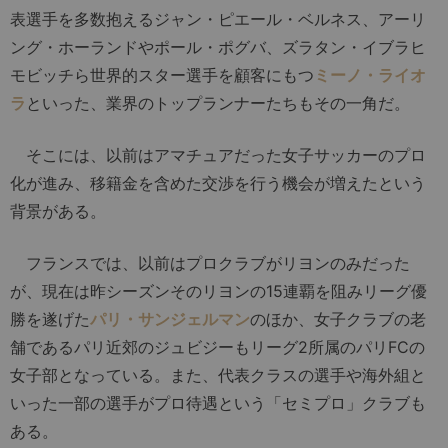
表選手を多数抱えるジャン・ピエール・ベルネス、アーリ
ング・ホーランドやポール・ポグバ、ズラタン・イブラヒ
モビッチら世界的スター選手を顧客にもつ
ミーノ・ライオ
ラ
といった、業界のトップランナーたちもその一角だ。
そこには、以前はアマチュアだった女子サッカーのプロ
化が進み、移籍金を含めた交渉を行う機会が増えたという
背景がある。
フランスでは、以前はプロクラブがリヨンのみだった
が、現在は昨シーズンそのリヨンの15連覇を阻みリーグ優
勝を遂げた
パリ・サンジェルマン
のほか、女子クラブの老
舗であるパリ近郊のジュビジーもリーグ2所属のパリFCの
女子部となっている。また、代表クラスの選手や海外組と
いった一部の選手がプロ待遇という「セミプロ」クラブも
ある。