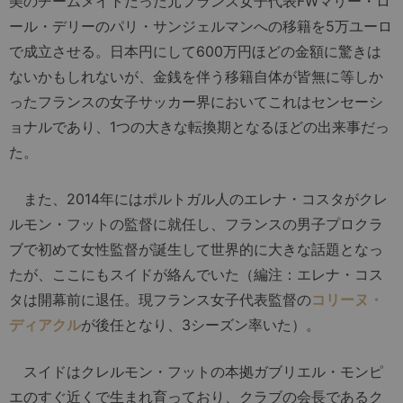
美のチームメイトだった元フランス女子代表FWマリー・ロ
ール・デリーのパリ・サンジェルマンへの移籍を5万ユーロ
で成立させる。日本円にして600万円ほどの金額に驚きは
ないかもしれないが、金銭を伴う移籍自体が皆無に等しか
ったフランスの女子サッカー界においてこれはセンセーシ
ョナルであり、1つの大きな転換期となるほどの出来事だっ
た。
また、2014年にはポルトガル人のエレナ・コスタがクレ
ルモン・フットの監督に就任し、フランスの男子プロクラ
ブで初めて女性監督が誕生して世界的に大きな話題となっ
たが、ここにもスイドが絡んでいた（編注：エレナ・コス
タは開幕前に退任。現フランス女子代表監督の
コリーヌ・
ディアクル
が後任となり、3シーズン率いた）。
スイドはクレルモン・フットの本拠ガブリエル・モンピ
エのすぐ近くで生まれ育っており、クラブの会長であるク