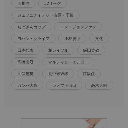
西川潤
J2リーグ
ジェフユナイテッド市原・千葉
ちばぎんカップ
ユン・ジョンファン
ヨハン・クライフ
小林慶行
文化
日本代表
柏レイソル
飯田貴敬
高橋壱晟
マルティン・エデゴー
久保建英
北中米W杯
江坂任
ガンバ大阪
レノファ山口
高木大輔