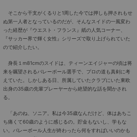
そこから干支がくるりと1周した今では押しも押されもせ
ぬ第一人者となっているのだが、そんなスイドの一風変わ
った経歴が『ウエスト・フランス』紙の人気コーナー、
『サッカー界で輝く女性』シリーズで取り上げられていた
ので紹介したい。
身長１m81cmのスイドは、ティーンエイジャーの頃は将
来を嘱望されるバレーボール選手で、プロの道も真剣に考
えていた。しかしある日、所属していたクラブにいた東欧
出身の35歳の先輩プレーヤーから絶望的な話を聞かされ
る。
「あのね、ソニア。私は今35歳なんだけど、体はあちこ
ち痛くて60歳のように感じるの。貯金もないし、学もな
い。バレーボール人生が終わったら何をすればいいのかも