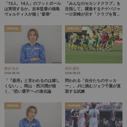
「13人、14人」のフットボール
「みんなのセカンドクラブ」を
は実現するか。吉本監督の徳島
目指して。躍進するテゲバジャ
ヴォルティスが描く“新章”
ーロ宮崎が示す「クラブを育て
る」という価値観
SPECIAL
SPECIAL
難波 拓未
西部 謙司
2026.08.04
2026.08.03
「『器用』と言われるのは嬉し
問われる「自分たちのサッカ
くない」。岡山・西川潤が描
ー」。J1に挑むジェフ千葉が直
く、"恐い選手"への進化論
面する試練
SPECIAL
FEATURE