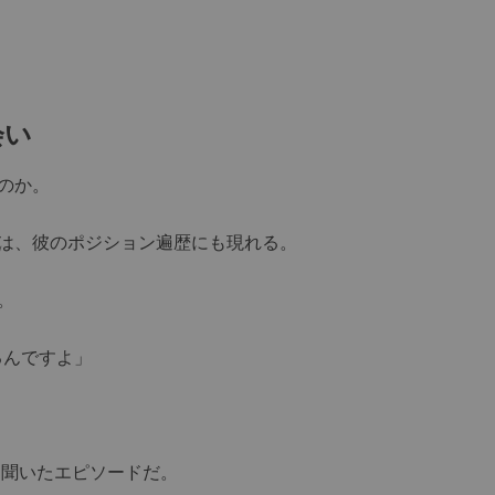
会い
のか。
は、彼のポジション遍歴にも現れる。
。
るんですよ」
聞いたエピソードだ。