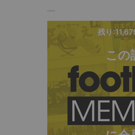
……
残り:11,6
この