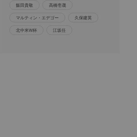
飯田貴敬
高橋壱晟
マルティン・エデゴー
久保建英
北中米W杯
江坂任