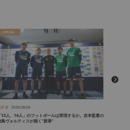
SPECIAL
SPECIAL
原 敏
2026.08.06
ひぐらしひ
「13人、14人」のフットボールは実現するか。吉本監督の
「みんな
徳島ヴォルティスが描く“新章”
ジャーロ