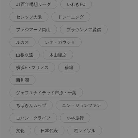
J1百年構想リーグ
いわきFC
セレッソ大阪
トレーニング
ファジアーノ岡山
ブラウンノア賢信
ルカオ
レオ・ガウショ
山根永遠
木山隆之
横浜F・マリノス
移籍
西川潤
ジェフユナイテッド市原・千葉
ちばぎんカップ
ユン・ジョンファン
ヨハン・クライフ
小林慶行
文化
日本代表
柏レイソル