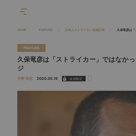
HOME
FEATURE
日本人ストライカー改造計画
久保竜彦は「
FEATURE
久保竜彦は「ストライカー」ではなかっ
ジ
中野 和也
2020.05.19