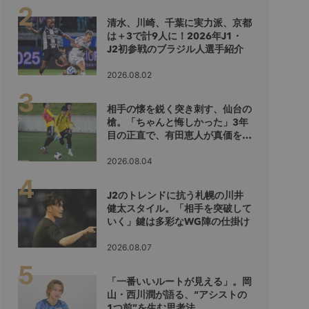
清水、川崎、千葉に実力派、京都
は＋3で計9人に！2026年J1・
J2初参戦のブラジル人選手紹介
2026.08.02
相手の懐を鋭く突き刺す、仙台の
槍。「ちゃんと悔しかった」3年
目の正直で、有田恵人が真価を示
すシーズンへ
2026.08.04
J2のトレンドに抗う札幌の川井
健太スタイル。「相手を突破して
いく」鍵は多彩なWG陣の仕掛け
2026.08.07
「一番いいルートが見える」。岡
山・西川潤が語る、“アシストの
1つ前”を生む思考法