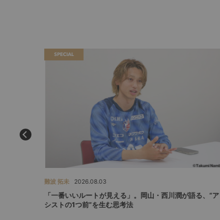
SPECIAL
難波 拓未
2026.08.03
ェフ千葉が
「一番いいルートが見える」。岡山・西川潤が語る、“ア
シストの1つ前”を生む思考法