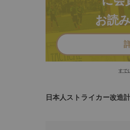
に会
お読
すで
日本人ストライカー改造