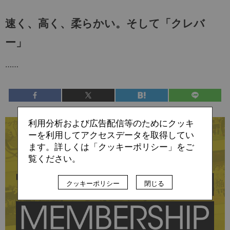
速く、高く、柔らかい。そして「クレバ
ー」
……
利用分析および広告配信等のためにクッキ
残り:7,239文字/全文:9,304文字
ーを利用してアクセスデータを取得してい
ます。詳しくは「クッキーポリシー」をご
この記事の続きは
覧ください。
クッキーポリシー
閉じる