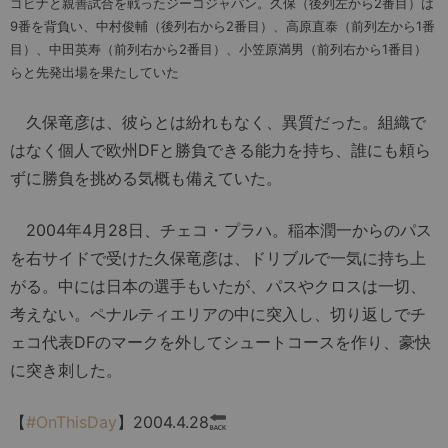
ゴビナと親善試合を戦ったジーコジャパン。久保（後列左から2番目）は
9番を背負い、中村俊輔（後列右から2番目）、高原直泰（前列左から1番
目）、中田英寿（前列右から2番目）、小笠原満男（前列右から1番目）
らと先発出場を果たしていた
久保竜彦は、彼らとは紛れもなく、異質だった。組織で
はなく個人で欧州DFと勝負できる能力を持ち、誰にも頼ら
ずに勝負を挑める気概も備えていた。
2004年4月28日、チェコ・プラハ。稲本潤一からのパス
を右サイドで受けた久保竜彦は、ドリブルで一気に持ち上
がる。中には日本の選手もいたが、パスやクロスは一切、
考えない。ペナルティエリアの中に突入し、切り返しでチ
ェコ代表DFのマークを外してシュートコースを作り、豪快
に突き刺した。
【
#OnThisDay
】2004.4.28