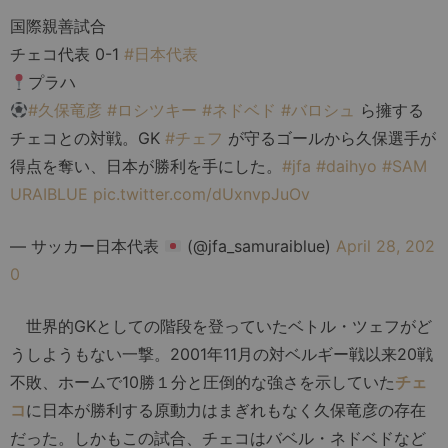
国際親善試合
チェコ代表 0-1
#日本代表
プラハ
#久保竜彦
#ロシツキー
#ネドベド
#バロシュ
ら擁する
チェコとの対戦。GK
#チェフ
が守るゴールから久保選手が
得点を奪い、日本が勝利を手にした。
#jfa
#daihyo
#SAM
URAIBLUE
pic.twitter.com/dUxnvpJuOv
— サッカー日本代表
(@jfa_samuraiblue)
April 28, 202
0
世界的GKとしての階段を登っていたベトル・ツェフがど
うしようもない一撃。2001年11月の対ベルギー戦以来20戦
不敗、ホームで10勝１分と圧倒的な強さを示していた
チェ
コ
に日本が勝利する原動力はまぎれもなく久保竜彦の存在
だった。しかもこの試合、チェコはバベル・ネドベドなど