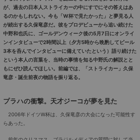
が、過去の日本人ストライカーの中にすでにその答えはあ
るのかもしれない。今も「W杯で見たかった」と夢見る人
が続出する久保竜彦だ。彼をプロデビューから追い続けた
中野和也氏に、ゴールデンウィーク後の5月7日にオンライ
ンインタビューで2時間以上（夕方5時から晩酌してビール
3本を呑んでインタビューに備えていたという）語り続けた
という本人の言葉を、当時の事情を知る中野氏の解説とと
もにぜひ読んでほしい。前編では、「ストライカー」久保
竜彦・誕生前夜の物語を振り返る。
プラハの衝撃。天才ジーコが夢を見た
2006年ドイツW杯は、久保竜彦の大会になった可能性す
らあった。
前年のクリスマス、ブラジルメディアの質問に対して当