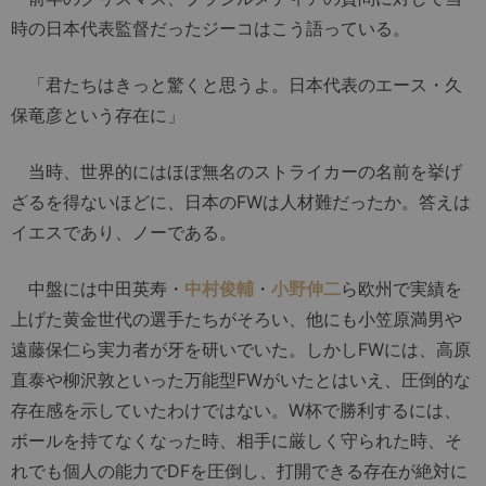
時の日本代表監督だったジーコはこう語っている。
「君たちはきっと驚くと思うよ。日本代表のエース・久
保竜彦という存在に」
当時、世界的にはほぼ無名のストライカーの名前を挙げ
ざるを得ないほどに、日本のFWは人材難だったか。答えは
イエスであり、ノーである。
中盤には中田英寿・
中村俊輔
・
小野伸二
ら欧州で実績を
上げた黄金世代の選手たちがそろい、他にも小笠原満男や
遠藤保仁ら実力者が牙を研いでいた。しかしFWには、高原
直泰や柳沢敦といった万能型FWがいたとはいえ、圧倒的な
存在感を示していたわけではない。W杯で勝利するには、
ボールを持てなくなった時、相手に厳しく守られた時、そ
れでも個人の能力でDFを圧倒し、打開できる存在が絶対に