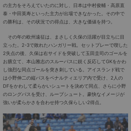
の主力をそろえていたのに対し、日本は中村俊輔・高原直
泰・中田英寿といった主力が出場できなかった。その中で
の勝利は、その状況での得点は、大きな価値を持つ。
その年の欧州遠征は、まさしく久保の活躍が目立ちに目
立った。2-3で敗れたハンガリー戦。セットプレーで喫した
2失点の後、久保は右サイドを突破して玉田圭司のゴールを
お膳立て、本山雅志のスルーパスに鋭く反応してGKをかわ
し強烈な同点ゴールを突き刺している。アイスランド戦で
は小野伸二の縦パスをペナルティエリア内で受け、2人の
DFをかわして柔らかいシュートを決めて同点、さらに小野
のロングパスを受け、ループシュート。豪快なイメージが
強いが柔らかさを合わせ持つ久保らしい2得点。