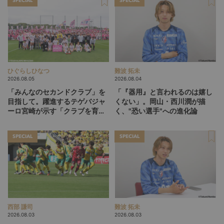
SPECIAL
SPECIAL
ひぐらしひなつ
難波 拓未
2026.08.05
2026.08.04
「みんなのセカンドクラブ」を
「『器用』と言われるのは嬉し
目指して。躍進するテゲバジャ
くない」。岡山・西川潤が描
ーロ宮崎が示す「クラブを育て
く、"恐い選手"への進化論
る」という価値観
SPECIAL
SPECIAL
西部 謙司
難波 拓未
2026.08.03
2026.08.03