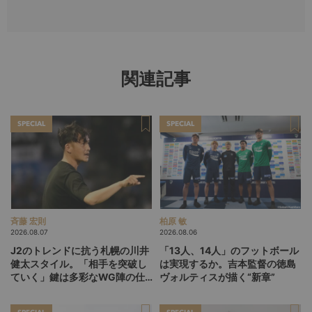
関連記事
SPECIAL
SPECIAL
斉藤 宏則
柏原 敏
2026.08.07
2026.08.06
J2のトレンドに抗う札幌の川井
「13人、14人」のフットボール
健太スタイル。「相手を突破し
は実現するか。吉本監督の徳島
ていく」鍵は多彩なWG陣の仕
ヴォルティスが描く“新章”
掛け