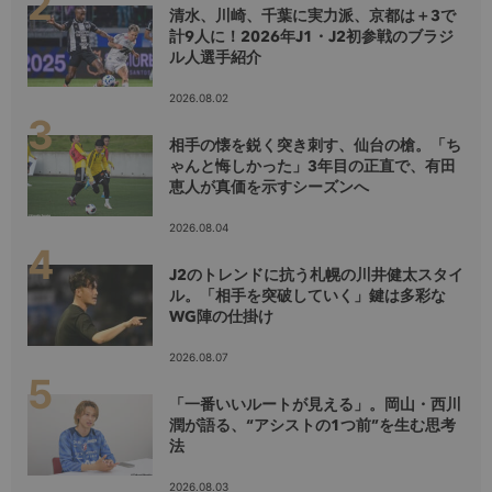
清水、川崎、千葉に実力派、京都は＋3で
計9人に！2026年J1・J2初参戦のブラジ
ル人選手紹介
2026.08.02
相手の懐を鋭く突き刺す、仙台の槍。「ち
ゃんと悔しかった」3年目の正直で、有田
恵人が真価を示すシーズンへ
2026.08.04
J2のトレンドに抗う札幌の川井健太スタイ
ル。「相手を突破していく」鍵は多彩な
WG陣の仕掛け
2026.08.07
「一番いいルートが見える」。岡山・西川
潤が語る、“アシストの1つ前”を生む思考
法
2026.08.03