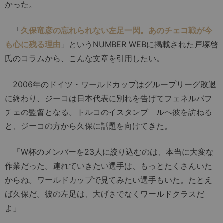
かった。
「
久保竜彦の忘れられない左足一閃。あのチェコ戦が今
も心に残る理由
」というNUMBER WEBに掲載された戸塚啓
氏のコラムから、こんな文章を引用したい。
2006年のドイツ・ワールドカップはグループリーグ敗退
に終わり、ジーコは日本代表に別れを告げてフェネルバフ
チェの監督となる。トルコのイスタンブールへ彼を訪ねる
と、ジーコの方から久保に話題を向けてきた。
「W杯のメンバーを23人に絞り込むのは、本当に大変な
作業だった。連れていきたい選手は、もっとたくさんいた
からね。ワールドカップで見てみたい選手もいた。たとえ
ば久保だ。彼の左足は、大げさでなくワールドクラスだ
よ」