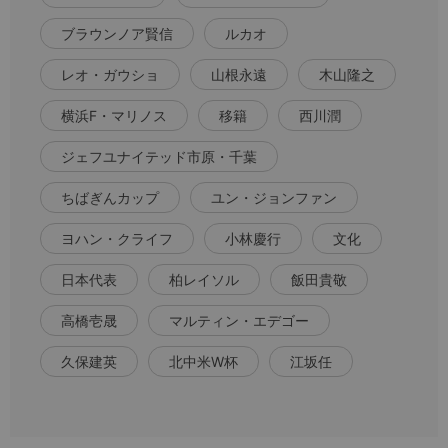
ブラウンノア賢信
ルカオ
レオ・ガウショ
山根永遠
木山隆之
横浜F・マリノス
移籍
西川潤
ジェフユナイテッド市原・千葉
ちばぎんカップ
ユン・ジョンファン
ヨハン・クライフ
小林慶行
文化
日本代表
柏レイソル
飯田貴敬
高橋壱晟
マルティン・エデゴー
久保建英
北中米W杯
江坂任