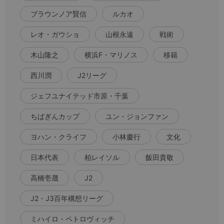
ブラウンノア賢信
ルカオ
レオ・ガウショ
山根永遠
戦術
木山隆之
横浜F・マリノス
移籍
西川潤
J2リーグ
ジェフユナイテッド市原・千葉
ちばぎんカップ
ユン・ジョンファン
ヨハン・クライフ
小林慶行
文化
日本代表
柏レイソル
飯田貴敬
高橋壱晟
J2
J2・J3百年構想リーグ
ミハイロ・ペトロヴィッチ