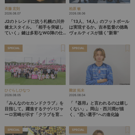
斉藤 宏則
柏原 敏
2026.08.07
2026.08.06
J2のトレンドに抗う札幌の川井
「13人、14人」のフットボール
健太スタイル。「相手を突破し
は実現するか。吉本監督の徳島
ていく」鍵は多彩なWG陣の仕
ヴォルティスが描く“新章”
掛け
SPECIAL
SPECIAL
ひぐらしひなつ
難波 拓未
2026.08.05
2026.08.04
「みんなのセカンドクラブ」を
「『器用』と言われるのは嬉し
目指して。躍進するテゲバジャ
くない」。岡山・西川潤が描
ーロ宮崎が示す「クラブを育て
く、"恐い選手"への進化論
る」という価値観
SPECIAL
SPECIAL