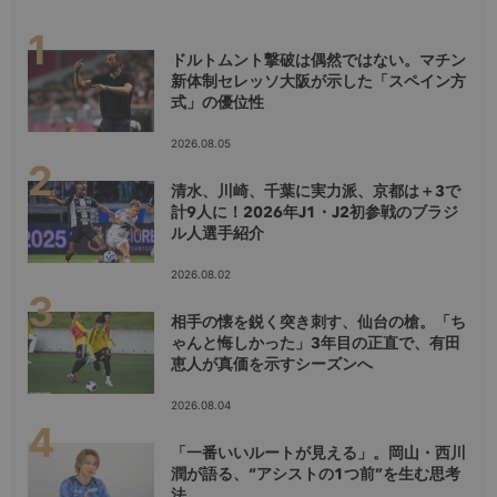
ドルトムント撃破は偶然ではない。マチン
新体制セレッソ大阪が示した「スペイン方
式」の優位性
2026.08.05
清水、川崎、千葉に実力派、京都は＋3で
計9人に！2026年J1・J2初参戦のブラジ
ル人選手紹介
2026.08.02
相手の懐を鋭く突き刺す、仙台の槍。「ち
ゃんと悔しかった」3年目の正直で、有田
恵人が真価を示すシーズンへ
2026.08.04
「一番いいルートが見える」。岡山・西川
潤が語る、“アシストの1つ前”を生む思考
法