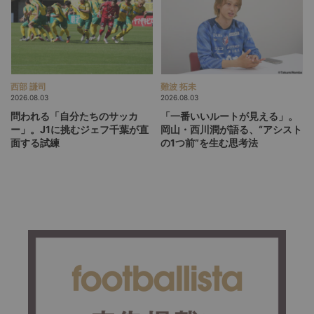
西部 謙司
難波 拓未
2026.08.03
2026.08.03
問われる「自分たちのサッカ
「一番いいルートが見える」。
ー」。J1に挑むジェフ千葉が直
岡山・西川潤が語る、“アシスト
面する試練
の1つ前”を生む思考法