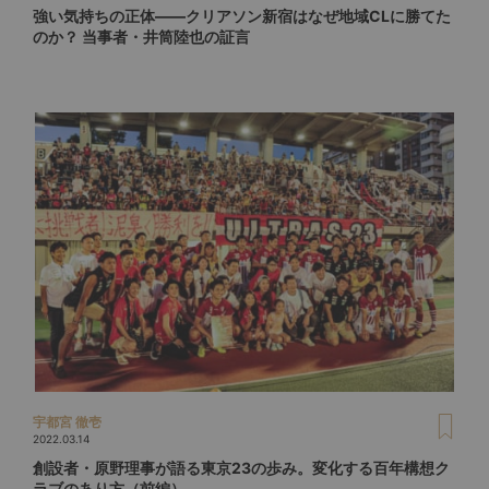
強い気持ちの正体――クリアソン新宿はなぜ地域CLに勝てた
のか？ 当事者・井筒陸也の証言
宇都宮 徹壱
2022.03.14
創設者・原野理事が語る東京23の歩み。変化する百年構想ク
ラブのあり方（前編）