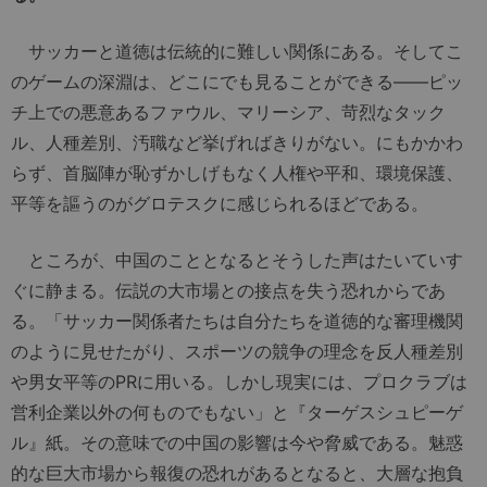
サッカーと道徳は伝統的に難しい関係にある。そしてこ
のゲームの深淵は、どこにでも見ることができる――ピッ
チ上での悪意あるファウル、マリーシア、苛烈なタック
ル、人種差別、汚職など挙げればきりがない。にもかかわ
らず、首脳陣が恥ずかしげもなく人権や平和、環境保護、
平等を謳うのがグロテスクに感じられるほどである。
ところが、中国のこととなるとそうした声はたいていす
ぐに静まる。伝説の大市場との接点を失う恐れからであ
る。「サッカー関係者たちは自分たちを道徳的な審理機関
のように見せたがり、スポーツの競争の理念を反人種差別
や男女平等のPRに用いる。しかし現実には、プロクラブは
営利企業以外の何ものでもない」と『ターゲスシュピーゲ
ル』紙。その意味での中国の影響は今や脅威である。魅惑
的な巨大市場から報復の恐れがあるとなると、大層な抱負