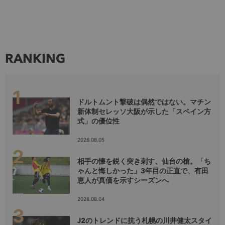
RANKING
ドルトムント撃破は偶然ではない。マチン
新体制セレッソ大阪が示した「スペイン方
式」の優位性
2026.08.05
相手の懐を鋭く突き刺す、仙台の槍。「ち
ゃんと悔しかった」3年目の正直で、有田
恵人が真価を示すシーズンへ
2026.08.04
J2のトレンドに抗う札幌の川井健太スタイ