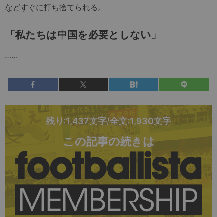
などすぐに打ち捨てられる。
「私たちは中国を必要としない」
……
残り:1,437文字/全文:1,930文字
この記事の続きは