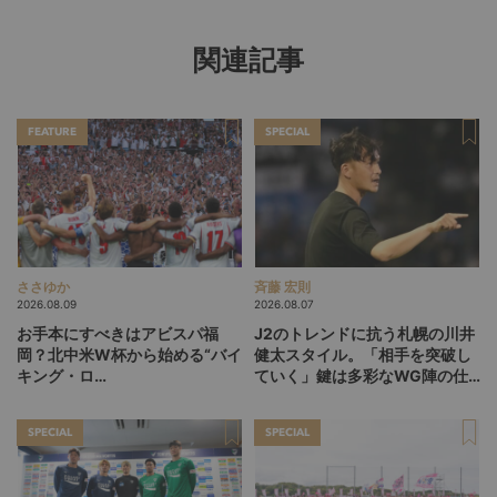
関連記事
FEATURE
SPECIAL
ささゆか
斉藤 宏則
2026.08.09
2026.08.07
お手本にすべきはアビスパ福
J2のトレンドに抗う札幌の川井
岡？北中米W杯から始める“バイ
健太スタイル。「相手を突破し
キング・ロ
ていく」鍵は多彩なWG陣の仕
ー”、“Wonderwall”の日本版を
掛け
探す旅
SPECIAL
SPECIAL