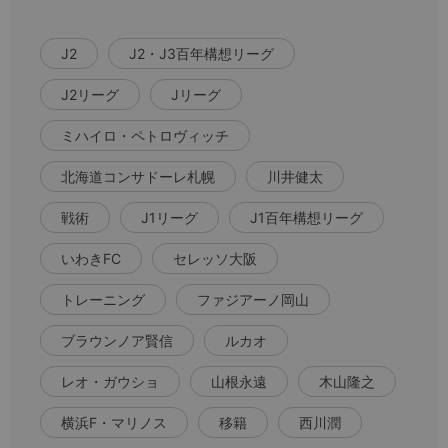
J2
J2・J3百年構想リーグ
J2リーグ
Jリーグ
ミハイロ・ペトロヴィッチ
北海道コンサドーレ札幌
川井健太
戦術
J1リーグ
J1百年構想リーグ
いわきFC
セレッソ大阪
トレーニング
ファジアーノ岡山
ブラウンノア賢信
ルカオ
レオ・ガウショ
山根永遠
木山隆之
横浜F・マリノス
移籍
西川潤