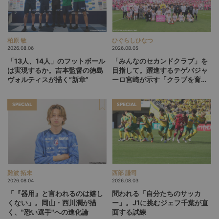
柏原 敏
ひぐらしひなつ
2026.08.06
2026.08.05
「13人、14人」のフットボール
「みんなのセカンドクラブ」を
は実現するか。吉本監督の徳島
目指して。躍進するテゲバジャ
ヴォルティスが描く“新章”
ーロ宮崎が示す「クラブを育て
る」という価値観
SPECIAL
SPECIAL
難波 拓未
西部 謙司
2026.08.04
2026.08.03
「『器用』と言われるのは嬉し
問われる「自分たちのサッカ
くない」。岡山・西川潤が描
ー」。J1に挑むジェフ千葉が直
く、"恐い選手"への進化論
面する試練