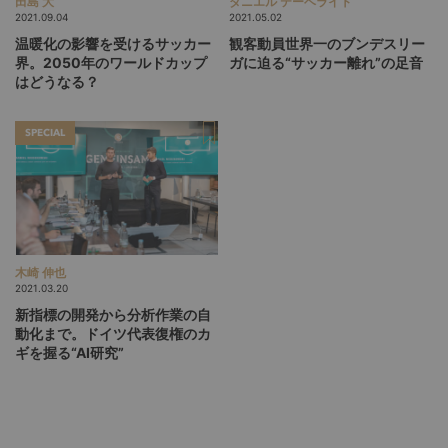
田島 大
ダニエル テーベライト
2021.09.04
2021.05.02
温暖化の影響を受けるサッカー
観客動員世界一のブンデスリー
界。2050年のワールドカップ
ガに迫る“サッカー離れ”の足音
はどうなる？
SPECIAL
木崎 伸也
2021.03.20
新指標の開発から分析作業の自
動化まで。ドイツ代表復権のカ
ギを握る“AI研究”