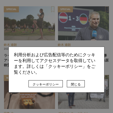
SPECIAL
SPECIAL
鈴木 達朗
鈴木 達朗
2022.01.09
2021.10.29
利用分析および広告配信等のためにクッキ
ラーム、レバンドフスキ、ノイ
DFBによるデータ活用の最新事
ーを利用してアクセスデータを取得してい
アーらトップ選手たちが実践し
例。導き出された“シュートの原
称賛。サッカーとヨガの関係性
則”とは？
ます。詳しくは「クッキーポリシー」をご
を探る
覧ください。
NEWS
SPECIAL
クッキーポリシー
閉じる