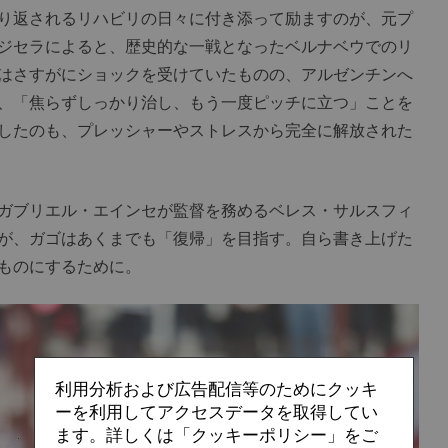
り返されるリハビリの日々に付き添って励ますのが、元プ
ジセラによると、歴史的な一戦となったベルナベウでのリ
はさすがにショックを受けていたものの、アルゼンチンへ
、「焦らずしっかり治し、もう一度ピッチに立つ」ことを
したのも、プレッシャーやストレスから完全に解放された
ガブリエル・エインセが監督を務めるベレス・サルスフィ
が、ガゴはあくまでも「復帰」を目指す。自ら書き上げた
ものにするために。
利用分析および広告配信等のためにクッキ
ーを利用してアクセスデータを取得してい
ます。詳しくは「クッキーポリシー」をご