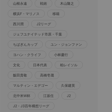
山根永遠
戦術
木山隆之
横浜F・マリノス
移籍
西川潤
J2リーグ
ジェフユナイテッド市原・千葉
ちばぎんカップ
ユン・ジョンファン
ヨハン・クライフ
小林慶行
文化
日本代表
柏レイソル
飯田貴敬
高橋壱晟
マルティン・エデゴー
久保建英
北中米W杯
江坂任
J2
J2・J3百年構想リーグ