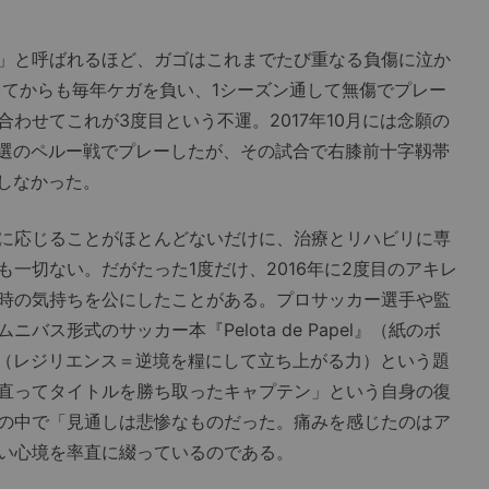
」と呼ばれるほど、ガゴはこれまでたび重なる負傷に泣か
してからも毎年ケガを負い、1シーズン通して無傷でプレー
わせてこれが3度目という不運。2017年10月には念願の
選のペルー戦でプレーしたが、その試合で右膝前十字靱帯
しなかった。
に応じることがほとんどないだけに、治療とリハビリに専
一切ない。だがたった1度だけ、2016年に2度目のアキレ
時の気持ちを公にしたことがある。プロサッカー選手や監
ス形式のサッカー本『Pelota de Papel』（紙のボ
cia』（レジリエンス＝逆境を糧にして立ち上がる力）という題
直ってタイトルを勝ち取ったキャプテン」という自身の復
の中で「見通しは悲惨なものだった。痛みを感じたのはア
い心境を率直に綴っているのである。