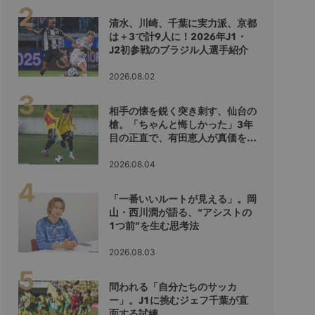
清水、川崎、千葉に実力派、京都
は＋3で計9人に！2026年J1・
J2初参戦のブラジル人選手紹介
2026.08.02
相手の懐を鋭く突き刺す、仙台の
槍。「ちゃんと悔しかった」3年
目の正直で、有田恵人が真価を示
すシーズンへ
2026.08.04
「一番いいルートが見える」。岡
山・西川潤が語る、“アシストの
1つ前”を生む思考法
2026.08.03
問われる「自分たちのサッカ
ー」。J1に挑むジェフ千葉が直
面する試練