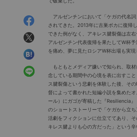
で破棄した。
アルゼンチンにおいて「ケガの代名詞
されてきた。2013年に古巣ボカに復帰
できた例がなく、アキレス腱裂傷は左右合
アルゼンチン代表復帰を果たしてW杯予
を痛め、夢に見たロシアW杯出場も実現
もともとメディア嫌いで知られ、取材
念している期間中の心境を表に出すことも
ス腱裂傷という悲劇を体験した後、その
督によって書かれた短編小説を集めたオムニバ
ール）にガゴが寄稿した『Resilien
のショートストーリーで「ケガから立ち
活劇をフィクションに仕立ててあり、そ
キレス腱よりも心の方だった」という辛