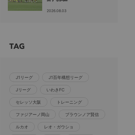
2026.08.03
TAG
J1リーグ
J1百年構想リーグ
Jリーグ
いわきFC
セレッソ大阪
トレーニング
ファジアーノ岡山
ブラウンノア賢信
ルカオ
レオ・ガウショ