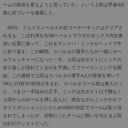
ームの状況を変えようと思っていた」という上田は早速4分
後に好プレーを披露した。
68分、フェイエノールトの左コーナーキックはクリアさ
れるも、こぼれ球を右SBヘールトラウダがボックス内左奥
深い位置に振って、これをヤンクバ・ミンテがヘッドで中
に折り返す。この瞬間、スパルタの選手たちが一様にボー
ルウォッチャーになった一方、上田は右ポストにミンテの
折り返しが流れてくるのを予測してフリーランニングを開
始。この過程で上田はスパルタの選手4人の背後を突いて
GKとの1対1の状況が生まれ、スパルタゴール前は無人だっ
た。つまり一手詰みの王手。ミンテは左ポスト口で難なく
上田からのボールを押し込んだ。残念ながらミンテがオフ
サイドポジションにいたためVARの判定でゴールは取り消
されてしまったが、劣勢だったチームに勢いを与える上田
の幻のアシストだった。