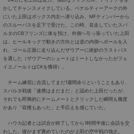
かしてチャンスメイクしている。ペナルティーアークの外
にいた上田はボックス内左へ潜り込み、MFティンバーから
のスルーパスを足下で受けた。この時、並走していたスパ
ルタのCBフリンズに体を預け、外側へ引っ張っていた上田
は、ヒールキックで動きの方向とは逆の内側へボールを入
れ、ゴール正面に走り込んだザウアーに絶妙のラストパス
を通した（ザウアーのシュートはミートしなかったがフェ
イエノールトはCKを獲得）。
チーム練習に合流してまだ1週間余りということもあり、
スパルタ戦後「連携はまだまだ」と認めた上田だったが、
それでも即興的にチームメートとクリックした瞬間も幾度
かあり「収穫もあった」と手応えを感じていた。
ハウカ記者とは試合が終了してから1時間半後に会話を交
わした。彼がまず褒めていたのが上田の空中戦の強さ。