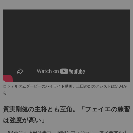
ロッテルダムダービーのハイライト動画。上田の幻のアシストは5:04か
ら
質実剛健の主将とも互角。「フェイエの練習
は強度が高い」
84分にも上田は走力、強靭なフィジカル、アイデアを生