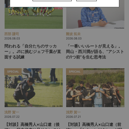
西部 謙司
難波 拓未
2026.08.03
2026.08.03
問われる「自分たちのサッカ
「一番いいルートが見える」。
ー」。J1に挑むジェフ千葉が直
岡山・西川潤が語る、“アシスト
面する試練
の1つ前”を生む思考法
SPECIAL
SPECIAL
浅野 賀一
浅野 賀一
2026.07.22
2026.07.21
【対談】高橋秀人×山口遼（後
【対談】高橋秀人×山口遼（前