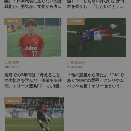
編）：日本代表に足りないのは
編）：「しちゃいけない」が日
戦術か、勇気か。文化から考え
本を強くし、「したいこと」が
る「世界との差」の本質
人を育てる。ニュージーランド
で見えたもう一つの育成論
SPECIAL
SPECIAL
土屋 雅史
小川 由紀子
2026.07.19
2026.07.09
鹿島での3年間は「考えること
「他の惑星から来た」「“今”で
の大切さを学んだ」価値ある時
あり“未来”の選手」アンリやム
間。エリース豊島FC・小川優介
バッペも驚くオリーセというフ
が思索するサッカーを続けるこ
ランスの新怪物
との意義
SPECIAL