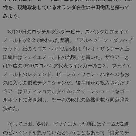
性を、現地取材しているオランダ在住の中田徹氏と探って
みよう。
8月20日のロッテルダムダービー、スパルタ対フェイエ
ノールトが2-2で終わった翌朝、『アルヘメーン・ダッハブ
ラット』紙のミコス・ハウカ記者は「レオ・ザウアーと上
田綺世はフェイエノールトの光明」と書いた。ザウアーと
は17歳のU-20スロバキア代表ウインガーのこと。フェイエ
ノールトのレジェンド、ビーレム・ファン・ハネヘムもお
気に入りの俊敏テクニシャンだ。後半頭から投入されたザ
ウアーはアディショナルタイムにクリーンシュートをゴー
ルネットに突き刺し、チームの敗北の危機を救う同点弾を
決めた。
そして上田。64分、ピッチに入った時にはチームが2点
のビハインドを負っていたということもあって「自分でチ