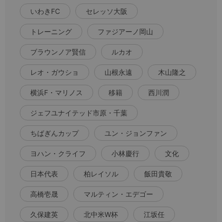
いわきFC
セレッソ大阪
トレーニング
ファジアーノ岡山
ブラウンノア賢信
ルカオ
レオ・ガウショ
山根永遠
木山隆之
横浜F・マリノス
移籍
西川潤
ジェフユナイテッド市原・千葉
ちばぎんカップ
ユン・ジョンファン
ヨハン・クライフ
小林慶行
文化
日本代表
柏レイソル
飯田貴敬
高橋壱晟
マルティン・エデゴー
久保建英
北中米W杯
江坂任