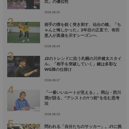
式」の優位性
2026.08.05
相手の懐を鋭く突き刺す、仙台の槍。「ち
ゃんと悔しかった」3年目の正直で、有田
恵人が真価を示すシーズンへ
2026.08.04
J2のトレンドに抗う札幌の川井健太スタイ
ル。「相手を突破していく」鍵は多彩な
WG陣の仕掛け
2026.08.07
「一番いいルートが見える」。岡山・西川
潤が語る、“アシストの1つ前”を生む思考
法
2026.08.03
問われる「自分たちのサッカー」。J1に挑