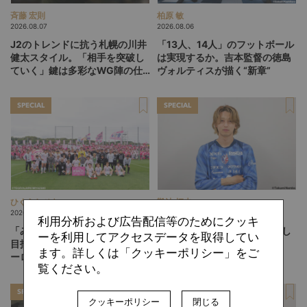
斉藤 宏則
柏原 敏
2026.08.07
2026.08.06
J2のトレンドに抗う札幌の川井
「13人、14人」のフットボール
健太スタイル。「相手を突破し
は実現するか。吉本監督の徳島
ていく」鍵は多彩なWG陣の仕
ヴォルティスが描く“新章”
掛け
SPECIAL
SPECIAL
ひぐらしひなつ
難波 拓未
2026.08.05
2026.08.04
利用分析および広告配信等のためにクッキ
「みんなのセカンドクラブ」を
「『器用』と言われるのは嬉し
ーを利用してアクセスデータを取得してい
目指して。躍進するテゲバジャ
くない」。岡山・西川潤が描
ます。詳しくは「クッキーポリシー」をご
ーロ宮崎が示す「クラブを育て
く、"恐い選手"への進化論
覧ください。
る」という価値観
SPECIAL
SPECIAL
クッキーポリシー
閉じる