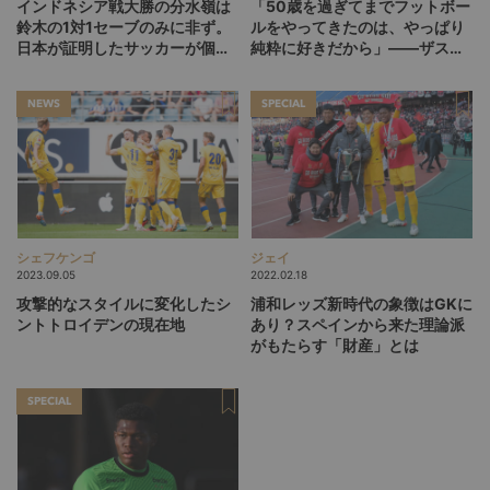
インドネシア戦大勝の分水嶺は
「50歳を過ぎてまでフットボー
鈴木の1対1セーブのみに非ず。
ルをやってきたのは、やっぱり
日本が証明したサッカーが個だ
純粋に好きだから」――ザスパ
けでも組織だけでもない理由
クサツ群馬・大槻毅監督インタ
ビュー（後編）
NEWS
SPECIAL
シェフケンゴ
ジェイ
2023.09.05
2022.02.18
攻撃的なスタイルに変化したシ
浦和レッズ新時代の象徴はGKに
ントトロイデンの現在地
あり？スペインから来た理論派
がもたらす「財産」とは
SPECIAL