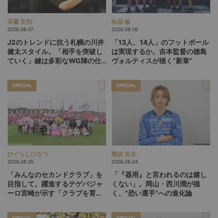
斉藤 宏則
柏原 敏
2026.08.07
2026.08.06
J2のトレンドに抗う札幌の川井
「13人、14人」のフットボール
健太スタイル。「相手を突破し
は実現するか。吉本監督の徳島
ていく」鍵は多彩なWG陣の仕
ヴォルティスが描く“新章”
掛け
SPECIAL
SPECIAL
ひぐらしひなつ
難波 拓未
2026.08.05
2026.08.04
「みんなのセカンドクラブ」を
「『器用』と言われるのは嬉し
目指して。躍進するテゲバジャ
くない」。岡山・西川潤が描
ーロ宮崎が示す「クラブを育て
く、"恐い選手"への進化論
る」という価値観
SPECIAL
SPECIAL