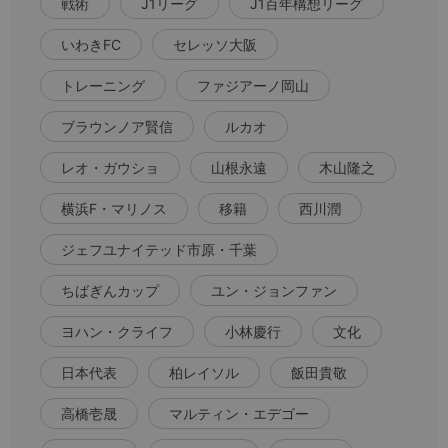
戦術
J1リーグ
J1百年構想リーグ
いわきFC
セレッソ大阪
トレーニング
ファジアーノ岡山
ブラウンノア賢信
ルカオ
レオ・ガウショ
山根永遠
木山隆之
横浜F・マリノス
移籍
西川潤
ジェフユナイテッド市原・千葉
ちばぎんカップ
ユン・ジョンファン
ヨハン・クライフ
小林慶行
文化
日本代表
柏レイソル
飯田貴敬
高橋壱晟
マルティン・エデゴー