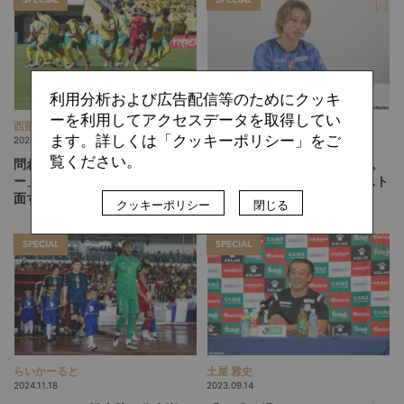
利用分析および広告配信等のためにクッキ
ーを利用してアクセスデータを取得してい
西部 謙司
難波 拓未
ます。詳しくは「クッキーポリシー」をご
2026.08.03
2026.08.03
覧ください。
問われる「自分たちのサッカ
「一番いいルートが見える」。
ー」。J1に挑むジェフ千葉が直
岡山・西川潤が語る、“アシスト
面する試練
の1つ前”を生む思考法
クッキーポリシー
閉じる
SPECIAL
SPECIAL
らいかーると
土屋 雅史
2024.11.18
2023.09.14