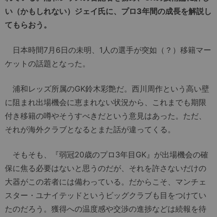
い（かもしれない）ジェイ氏に、プロ3年間の成長を解説し
てもらおう。
日本時間7月6日の未明、1人の選手が突如（？）移籍マー
ケットの話題となった。
浦和レッズ所属のGK鈴木彩艶だ。西川周作という高い壁
に阻まれ出場機会に恵まれない状況から、これまでも期限
付き移籍の噂やそうすべきだという意見はあった。ただ、
それが海外クラブとなるとまた話が違ってくる。
そもそも、『弱冠20歳のプロ3年目GK』が出場機会の確
保に焦る必要はないと思うのだが、それを許さないだけの
大器がこの若者には備わっている。だからこそ、マンチェ
スター・ユナイテッドというビッグクラブも目をつけてい
たのだろう。獲得への温度感や交渉の進捗などは続報を待