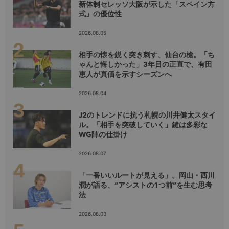
新体制セレッソ大阪が示した「スペイン方
式」の優位性
2026.08.05
相手の懐を鋭く突き刺す、仙台の槍。「ち
ゃんと悔しかった」3年目の正直で、有田
恵人が真価を示すシーズンへ
2026.08.04
J2のトレンドに抗う札幌の川井健太スタイ
ル。「相手を突破していく」鍵は多彩な
WG陣の仕掛け
2026.08.07
「一番いいルートが見える」。岡山・西川
潤が語る、“アシストの1つ前”を生む思考
法
2026.08.03