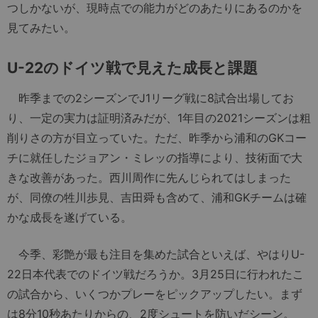
つしかないが、現時点での能力がどのあたりにあるのかを
見てみたい。
U-22のドイツ戦で見えた成長と課題
昨季までの2シーズンでJ1リーグ戦に8試合出場してお
り、一定の実力は証明済みだが、1年目の2021シーズンは粗
削りさの方が目立っていた。ただ、昨季から浦和のGKコー
チに就任したジョアン・ミレッの指導により、技術面で大
きな改善があった。西川周作に先んじられてはしまった
が、同僚の牲川歩見、吉田舜も含めて、浦和GKチームは確
かな成長を遂げている。
今季、彩艶が最も注目を集めた試合といえば、やはりU-
22日本代表でのドイツ戦だろうか。3月25日に行われたこ
の試合から、いくつかプレーをピックアップしたい。まず
は8分10秒あたりからの、2度シュートを防いだシーン。