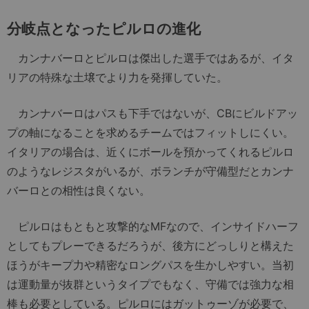
分岐点となったピルロの進化
カンナバーロとピルロは傑出した選手ではあるが、イタ
リアの特殊な土壌でより力を発揮していた。
カンナバーロはパスも下手ではないが、CBにビルドアッ
プの軸になることを求めるチームではフィットしにくい。
イタリアの場合は、近くにボールを預かってくれるピルロ
のようなレジスタがいるが、ボランチが守備型だとカンナ
バーロとの相性は良くない。
ピルロはもともと攻撃的なMFなので、インサイドハーフ
としてもプレーできるだろうが、後方にどっしりと構えた
ほうがキープ力や精密なロングパスを生かしやすい。当初
は運動量が抜群というタイプでもなく、守備では強力な相
棒も必要としている。ピルロにはガットゥーゾが必要で、