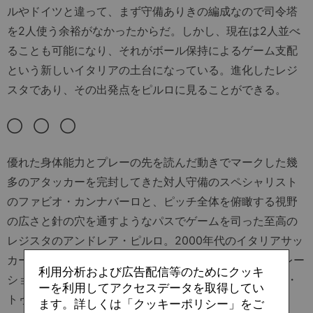
ルやドイツと違って、まず守備ありきの編成なので司令塔
を2人使う余裕がなかったからだ。しかし、現在は2人並べ
ることも可能になり、それがボール保持によるゲーム支配
という新しいイタリアの土台になっている。進化したレジ
スタであり、その出発点をピルロに見ることができる。
◯ ◯ ◯
優れた身体能力とプレーの先を読んだ動きでマークした幾
多のアタッカーを完封してきた対人守備のスペシャリスト
のファビオ・カンナバーロと、ピッチ全体を俯瞰する視野
の広さと針の穴を通すようなパスでゲームを司った至高の
レジスタのアンドレア・ピルロ。2000年代のイタリアサッ
カーを牽引した名手2人が、大人気スポーツ育成シミュレー
利用分析および広告配信等のためにクッキ
ションゲーム「プロサッカークラブをつくろう！ロード・
ーを利用してアクセスデータを取得してい
トゥ・ワールド」（サカつくRTW）に登場！
ます。詳しくは「クッキーポリシー」をご