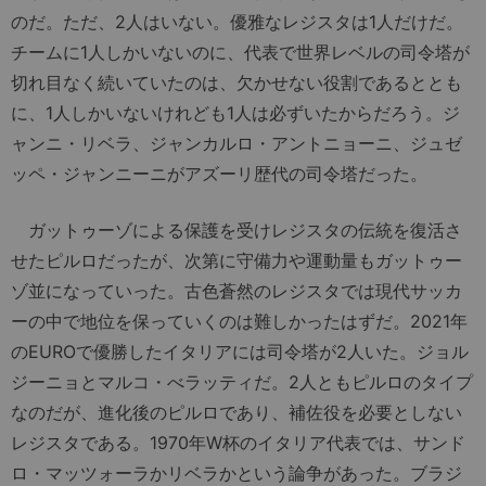
のだ。ただ、2人はいない。優雅なレジスタは1人だけだ。
チームに1人しかいないのに、代表で世界レベルの司令塔が
切れ目なく続いていたのは、欠かせない役割であるととも
に、1人しかいないけれども1人は必ずいたからだろう。ジ
ャンニ・リベラ、ジャンカルロ・アントニョーニ、ジュゼ
ッペ・ジャンニーニがアズーリ歴代の司令塔だった。
ガットゥーゾによる保護を受けレジスタの伝統を復活さ
せたピルロだったが、次第に守備力や運動量もガットゥー
ゾ並になっていった。古色蒼然のレジスタでは現代サッカ
ーの中で地位を保っていくのは難しかったはずだ。2021年
のEUROで優勝したイタリアには司令塔が2人いた。ジョル
ジーニョとマルコ・べラッティだ。2人ともピルロのタイプ
なのだが、進化後のピルロであり、補佐役を必要としない
レジスタである。1970年W杯のイタリア代表では、サンド
ロ・マッツォーラかリベラかという論争があった。ブラジ