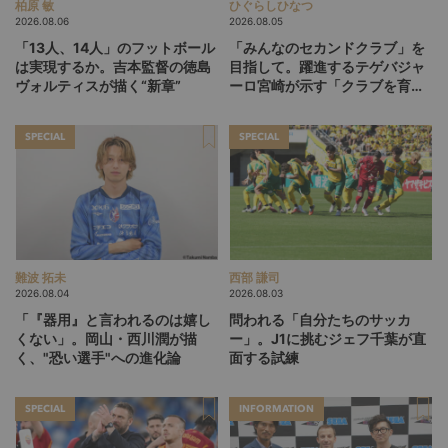
柏原 敏
ひぐらしひなつ
2026.08.06
2026.08.05
「13人、14人」のフットボール
「みんなのセカンドクラブ」を
は実現するか。吉本監督の徳島
目指して。躍進するテゲバジャ
ヴォルティスが描く“新章”
ーロ宮崎が示す「クラブを育て
る」という価値観
SPECIAL
SPECIAL
難波 拓未
西部 謙司
2026.08.04
2026.08.03
「『器用』と言われるのは嬉し
問われる「自分たちのサッカ
くない」。岡山・西川潤が描
ー」。J1に挑むジェフ千葉が直
く、"恐い選手"への進化論
面する試練
SPECIAL
INFORMATION