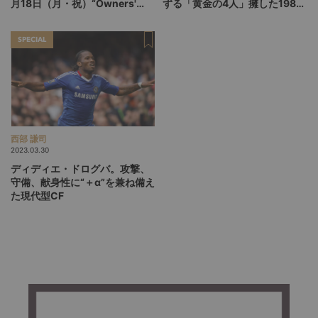
月18日（月・祝）“Owners'
ずる「黄金の4人」擁した1982
Fest. 2023 Autumn with デ
年ブラジル代表の伝説
ル・ピエロ”開催決定！
SPECIAL
西部 謙司
2023.03.30
ディディエ・ドログバ。攻撃、
守備、献身性に“＋α”を兼ね備え
た現代型CF