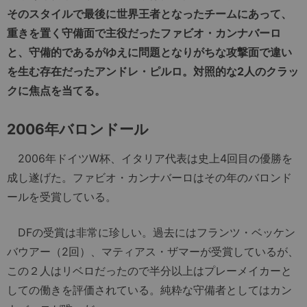
そのスタイルで最後に世界王者となったチームにあって、
重きを置く守備面で主役だったファビオ・カンナバーロ
と、守備的であるがゆえに問題となりがちな攻撃面で違い
を生む存在だったアンドレ・ピルロ。対照的な2人のクラッ
クに焦点を当てる。
2006
年バロンドール
2006年ドイツW杯、イタリア代表は史上4回目の優勝を
成し遂げた。ファビオ・カンナバーロはその年のバロンド
ールを受賞している。
DFの受賞は非常に珍しい。過去にはフランツ・ベッケン
バウアー（2回）、マティアス・ザマーが受賞しているが、
この２人はリベロだったので半分以上はプレーメイカーと
しての働きを評価されている。純粋な守備者としてはカン