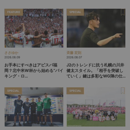
FEATURE
SPECIAL
ささゆか
斉藤 宏則
2026.08.09
2026.08.07
お手本にすべきはアビスパ福
J2のトレンドに抗う札幌の川井
岡？北中米W杯から始める“バイ
健太スタイル。「相手を突破し
キング・ロ
ていく」鍵は多彩なWG陣の仕
ー”、“Wonderwall”の日本版を
掛け
探す旅
SPECIAL
SPECIAL