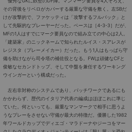
優秀なGKに鉄壁のDF陣。マンマーク要員を4人そろえ、
その背後をリベロがカバーする厳重な守備を敷く。左SBだ
けが攻撃的で、ファケッティは「攻撃するフルバック」と
して先駆的なプレーヤーだった。ベースは［4-3-3］だが、
MFの1人はすでにマーク要員なので組み立ての中心は2人。
「建築家」のニックネームで知られたルイス・スアレスが
レジスタ（プレーメイカー）だった。もう1人はもっぱら守
備を助けながら司令塔の補佐役となる。FWは頑健なCFと
俊敏なセカンドトップ、そして中盤を兼任するワーキング
ウインガーという構成だった。
左右非対称のシステムであり、パッチワークであるにも
かかわらず、歴代のイタリア代表の編成はほぼこれに準じ
ていた。何といっても、厳重なマンマークで相手に思うよ
うなプレーをさせない守備が最大の特徴だ。優勝した1982
年ワールドカップでディエゴ・マラドーナやジーコをマー
クしたクラウディオ・ジェンティーレは「殺し屋」と恐れ