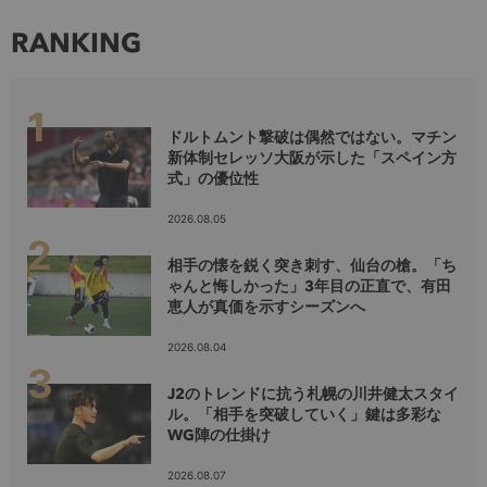
RANKING
ドルトムント撃破は偶然ではない。マチン
新体制セレッソ大阪が示した「スペイン方
式」の優位性
2026.08.05
相手の懐を鋭く突き刺す、仙台の槍。「ち
ゃんと悔しかった」3年目の正直で、有田
恵人が真価を示すシーズンへ
2026.08.04
J2のトレンドに抗う札幌の川井健太スタイ
ル。「相手を突破していく」鍵は多彩な
WG陣の仕掛け
2026.08.07