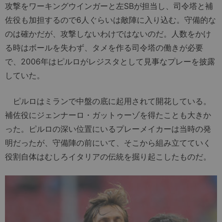
攻撃をワーキングウインガーと左SBが担当し、司令塔と補
佐役も加担するので6人ぐらいは敵陣に入り込む。守備的な
のは確かだが、攻撃しないわけではないのだ。人数をかけ
る時はボールを失わず、タメを作る司令塔の働きが必要
で、2006年はピルロがレジスタとして見事なプレーを披露
していた。
ピルロはミランで中盤の底に起用されて開花している。
補佐役にジェンナーロ・ガットゥーゾを得たことも大きか
った。ピルロの深い位置にいるプレーメイカーは当時の発
明だったが、守備陣の前にいて、そこから組み立てていく
役割自体はむしろイタリアの伝統を掘り起こしたものだ。