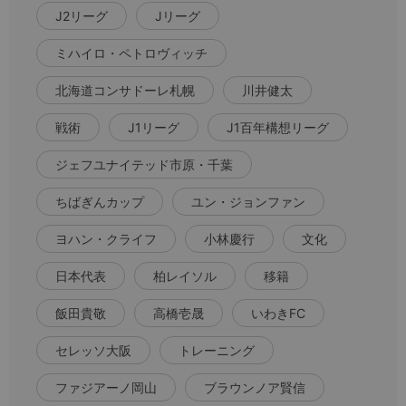
J2リーグ
Jリーグ
ミハイロ・ペトロヴィッチ
北海道コンサドーレ札幌
川井健太
戦術
J1リーグ
J1百年構想リーグ
ジェフユナイテッド市原・千葉
ちばぎんカップ
ユン・ジョンファン
ヨハン・クライフ
小林慶行
文化
日本代表
柏レイソル
移籍
飯田貴敬
高橋壱晟
いわきFC
セレッソ大阪
トレーニング
ファジアーノ岡山
ブラウンノア賢信