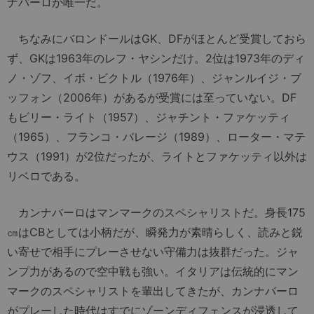
ナバーロが唯一だ。
ちなみにバロンドールはGK、DFがほとんど受賞しておら
ず、GKは1963年のレフ・ヤシンだけ。2位は1973年のディ
ノ・ゾフ、イボ・ビクトル（1976年）、ジャンルイジ・ブ
ッフォン（2006年）があるが受賞には至っていない。DF
もビリー・ライト（1957）、ジャチント・ファケッティ
（1965）、フランコ・バレージ（1989）、ローター・マテ
ウス（1991）が2位だったが、ライトとファケッティ以外は
リベロである。
カンナバーロはマンマークのスペシャリストだ。身長175
㎝はCBとしては小柄だが、瞬発力が素晴らしく、読みと鋭
い寄せで相手にプレーさせない守備力は抜群だった。ジャ
ンプ力があるので空中戦も強い。イタリアは伝統的にマン
マークのスペシャリストを輩出してきたが、カンナバーロ
がプレーした時代はすでにゾーンディフェンスが浸透して