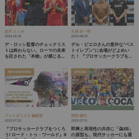
如月 たくみ
久保 佑一郎
2024.05.02
2023.09.20
デ・ロッシ監督のチェックリス
デル・ピエロさんの意外な“ベス
トは終わらない。ローマの未来
トイレブン”に会場がどよめい
を託された「本物」が感じる
た！ 『プロサッカークラブをつ
「今」
くろう! ロード・トゥ・ワール
ド』“Owners’ Fest. 2023
INFORMATION
SPECIAL
Autumn with デル・ピエロ”イ
ベントレポート
フットボリスタ 編集部
西部 謙司
2023.07.25
2023.07.13
『プロサッカークラブをつくろ
即興と再現性の共存に「偽SB」
う! ロード・トゥ・ワールド』9
の原型も。現代サッカーにも通