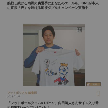
挑戦し続ける南野拓実選手にあなたのエールを。DNSが本人
に直接「声」を届ける応援ダブルキャンペーン実施中！
フットボリスタ 編集部
2026.02.27
「フットボールタイム× UTme!」内田篤人さんサイン入り番
組特製Tシャツプレゼント！