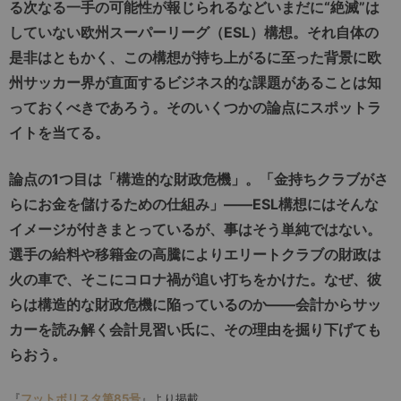
る次なる一手の可能性が報じられるなどいまだに“絶滅”は
していない欧州スーパーリーグ（ESL）構想。それ自体の
是非はともかく、この構想が持ち上がるに至った背景に欧
州サッカー界が直面するビジネス的な課題があることは知
っておくべきであろう。そのいくつかの論点にスポットラ
イトを当てる。
論点の1つ目は「構造的な財政危機」。「金持ちクラブがさ
らにお金を儲けるための仕組み」――ESL構想にはそんな
イメージが付きまとっているが、事はそう単純ではない。
選手の給料や移籍金の高騰によりエリートクラブの財政は
火の車で、そこにコロナ禍が追い打ちをかけた。なぜ、彼
らは構造的な財政危機に陥っているのか――会計からサッ
カーを読み解く会計見習い氏に、その理由を掘り下げても
らおう。
『
フットボリスタ第85号
』より掲載