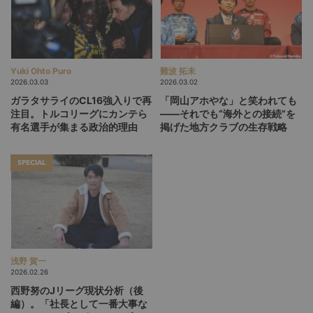
Yuki Ohto Puro
難波 拓未
2026.03.03
2026.03.02
ガラタサライのCL16強入りで再
「岡山アホやな」と笑われても
注目。トルコリーグにカンテら
――それでも“海外との接続”を
有名選手が集まる政治的理由
掲げた地方クラブの生存戦略
SPECIAL
浅野 賀一
2026.02.26
西野努のJリーグ現状分析（後
編）。「社長として一番大事な