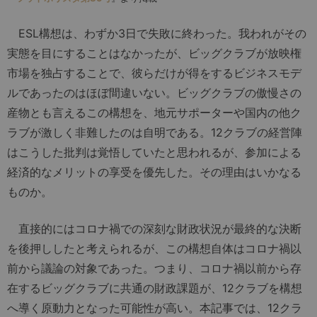
ESL構想は、わずか3日で失敗に終わった。我われがその
実態を目にすることはなかったが、ビッグクラブが放映権
市場を独占することで、彼らだけが得をするビジネスモデ
ルであったのはほぼ間違いない。ビッグクラブの傲慢さの
産物とも言えるこの構想を、地元サポーターや国内の他ク
ラブが激しく非難したのは自明である。12クラブの経営陣
はこうした批判は覚悟していたと思われるが、参加による
経済的なメリットの享受を優先した。その理由はいかなる
ものか。
直接的にはコロナ禍での深刻な財政状況が最終的な決断
を後押ししたと考えられるが、この構想自体はコロナ禍以
前から議論の対象であった。つまり、コロナ禍以前から存
在するビッグクラブに共通の財政課題が、12クラブを構想
へ導く原動力となった可能性が高い。本記事では、12クラ