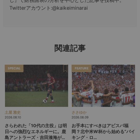
し』で財務諸表の分析を中心とした記事を投稿中。
Twitterアカウント:@kaikeiminarai
関連記事
SPECIAL
FEATURE
土屋 雅史
ささゆか
2026.08.10
2026.08.09
さらわれた「10代の主役」は明
お手本にすべきはアビスパ福
日への強烈なエネルギーに。鹿
岡？北中米W杯から始める“バイ
島アントラーズ・吉田湊海が足
キング・ロ