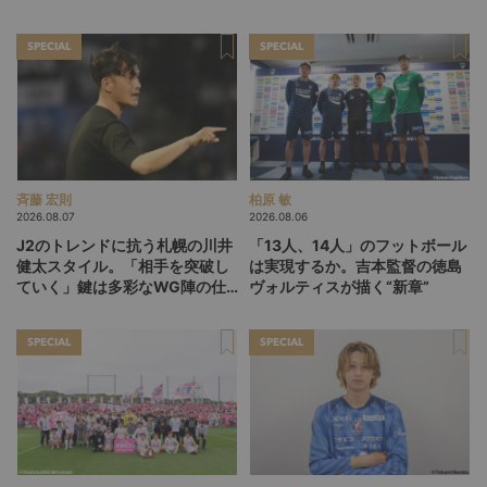
を踏み入れた「45分間のネクス
ー”、“Wonderwall”の日本版を
トステージ」
探す旅
SPECIAL
SPECIAL
斉藤 宏則
柏原 敏
2026.08.07
2026.08.06
J2のトレンドに抗う札幌の川井
「13人、14人」のフットボール
健太スタイル。「相手を突破し
は実現するか。吉本監督の徳島
ていく」鍵は多彩なWG陣の仕
ヴォルティスが描く“新章”
掛け
SPECIAL
SPECIAL