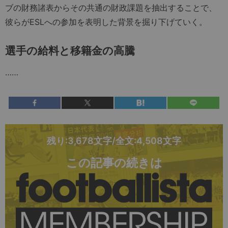
ブの財務諸表からその共通の財政課題を抽出することで、
彼らがESLへの参加を表明した背景を掘り下げていく。
選手の給料と移籍金の高騰
……
残り:3,678文字/全文:4,508文字
この記事の続きは