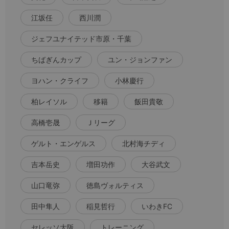
江坂任
西川潤
ジェフユナイテッド市原・千葉
ちばぎんカップ
ユン・ジョンファン
ヨハン・クライフ
小林慶行
柏レイソル
移籍
飯田貴敬
高橋壱晟
Ｊリーグ
ゲルト・エンゲルス
北村海チディ
吉本岳史
増田功作
大谷武文
山口竜弥
徳島ヴォルティス
田中隼人
稲見哲行
いわきFC
セレッソ大阪
トレーニング