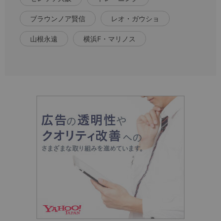
ブラウンノア賢信
レオ・ガウショ
山根永遠
横浜F・マリノス