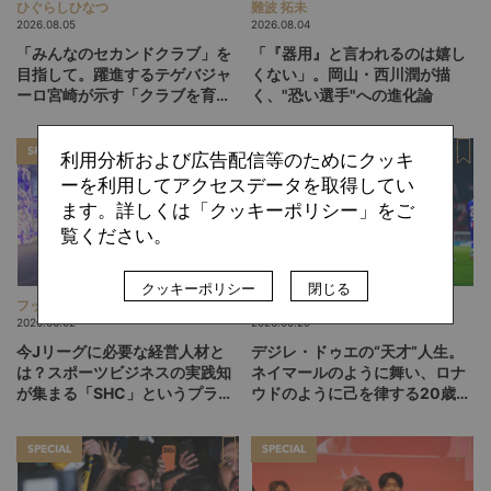
ひぐらしひなつ
難波 拓未
2026.08.05
2026.08.04
「みんなのセカンドクラブ」を
「『器用』と言われるのは嬉し
目指して。躍進するテゲバジャ
くない」。岡山・西川潤が描
ーロ宮崎が示す「クラブを育て
く、"恐い選手"への進化論
る」という価値観
SPECIAL
SPECIAL
利用分析および広告配信等のためにクッキ
ーを利用してアクセスデータを取得してい
ます。詳しくは「クッキーポリシー」をご
覧ください。
クッキーポリシー
閉じる
フットボリスタ 編集部
小川 由紀子
2026.06.02
2026.05.29
今Jリーグに必要な経営人材と
デジレ・ドゥエの“天才”人生。
は？スポーツビジネスの実践知
ネイマールのように舞い、ロナ
が集まる「SHC」というプラッ
ウドのように己を律する20歳
トフォーム
が、パリSGをCL連覇に導くか
SPECIAL
SPECIAL