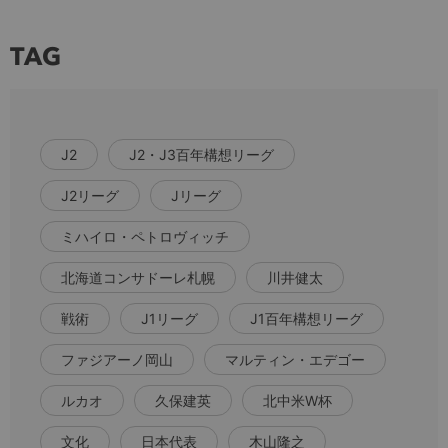
TAG
J2
J2・J3百年構想リーグ
J2リーグ
Jリーグ
ミハイロ・ペトロヴィッチ
北海道コンサドーレ札幌
川井健太
戦術
J1リーグ
J1百年構想リーグ
ファジアーノ岡山
マルティン・エデゴー
ルカオ
久保建英
北中米W杯
文化
日本代表
木山隆之