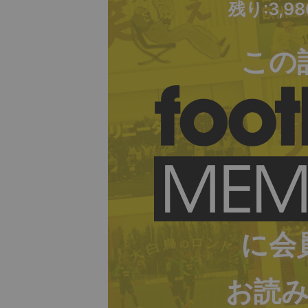
残り:3,9
この
に会
お読