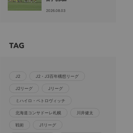
2026.08.03
TAG
J2
J2・J3百年構想リーグ
J2リーグ
Jリーグ
ミハイロ・ペトロヴィッチ
北海道コンサドーレ札幌
川井健太
戦術
J1リーグ