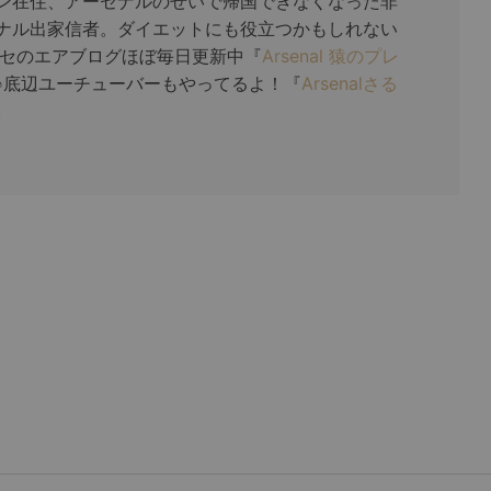
ン在住、アーセナルのせいで帰国できなくなった非
ナル出家信者。ダイエットにも役立つかもしれない
ガセのエアブログほぼ毎日更新中『
Arsenal 猿のプレ
♪底辺ユーチューバーもやってるよ！『
Arsenalさる
。