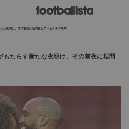
もたらす新たな夜明け、その前夜に垣間見たアーセナルの未来
―アルテタがもたらす新たな夜明け、その前夜に垣間