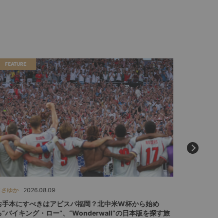
FEATURE
SPECIAL
ささゆか
2026.08.09
斉藤 宏則
お手本にすべきはアビスパ福岡？北中米W杯から始め
J2のト
る“バイキング・ロー”、“Wonderwall”の日本版を探す旅
破してい