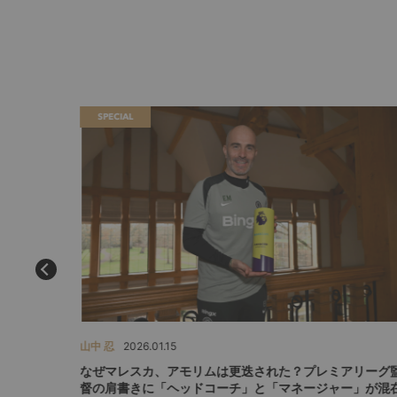
SPECIAL
山中 忍
2026.01.15
？CL8強
なぜマレスカ、アモリムは更迭された？プレミアリーグ
督の肩書きに「ヘッドコーチ」と「マネージャー」が混