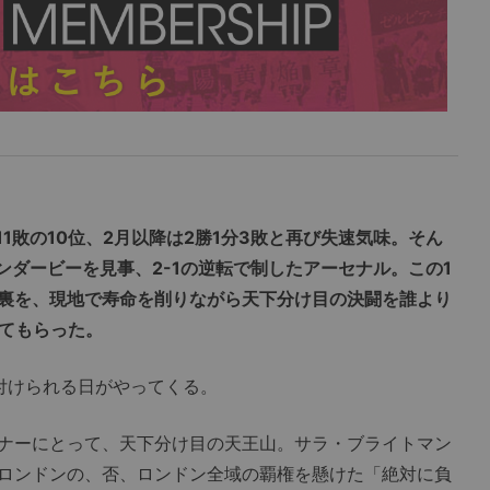
11敗の10位、2月以降は2勝1分3敗と再び失速気味。そん
ンダービーを見事、2-1の逆転で制したアーセナル。この1
裏を、現地で寿命を削りながら天下分け目の決闘を誰より
てもらった。
付けられる日がやってくる。
ナーにとって、天下分け目の天王山。サラ・ブライトマン
ロンドンの、否、ロンドン全域の覇権を懸けた「絶対に負