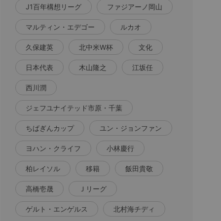
J1百年構想リーグ
ファジアーノ岡山
マルティン・エデゴー
ルカオ
久保建英
北中米W杯
文化
日本代表
木山隆之
江坂任
西川潤
ジェフユナイテッド市原・千葉
ちばぎんカップ
ユン・ジョンファン
ヨハン・クライフ
小林慶行
柏レイソル
移籍
飯田貴敬
高橋壱晟
Ｊリーグ
ゲルト・エンゲルス
北村海チディ