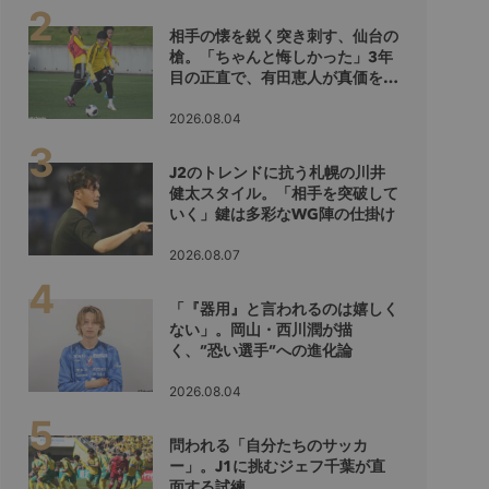
相手の懐を鋭く突き刺す、仙台の
槍。「ちゃんと悔しかった」3年
目の正直で、有田恵人が真価を示
すシーズンへ
2026.08.04
J2のトレンドに抗う札幌の川井
健太スタイル。「相手を突破して
いく」鍵は多彩なWG陣の仕掛け
2026.08.07
「『器用』と言われるのは嬉しく
ない」。岡山・西川潤が描
く、”恐い選手”への進化論
2026.08.04
問われる「自分たちのサッカ
ー」。J1に挑むジェフ千葉が直
面する試練