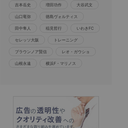
吉本岳史
増田功作
大谷武文
山口竜弥
徳島ヴォルティス
田中隼人
稲見哲行
いわきFC
セレッソ大阪
トレーニング
ブラウンノア賢信
レオ・ガウショ
山根永遠
横浜F・マリノス