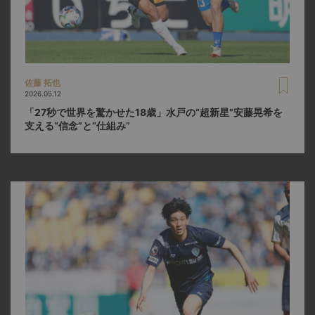
佐藤 拓也
2026.05.12
「27秒で世界を驚かせた18歳」水戸の“超新星”安藤晃希を
支える“信念”と“仕組み”