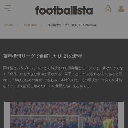
百年構想リーグで台頭したU-21の新星
HOME
FEATURE
百年構想リーグで台頭したU-21の新星
昇降格というプレッシャーから解放された百年構想リーグでは、勝敗だけでな
く「成長」にも大きな価値が置かれる。若手にとって“試される場”であると同
時に、“伸びるための舞台”でもある。本特集では、その環境の中で自らの才能
をピッチ上で証明し始めたU-21の新星たちに光を当てる。