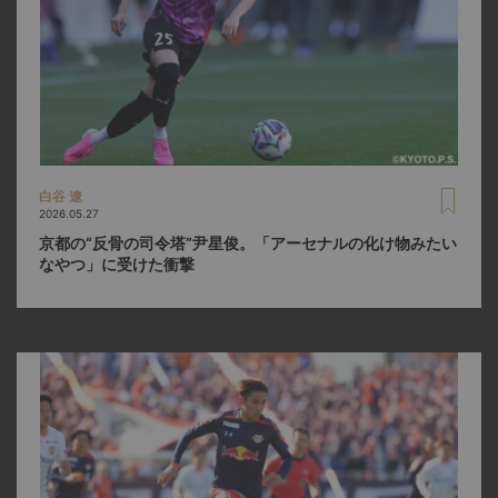
白谷 遼
2026.05.27
京都の“反骨の司令塔”尹星俊。「アーセナルの化け物みたい
なやつ」に受けた衝撃