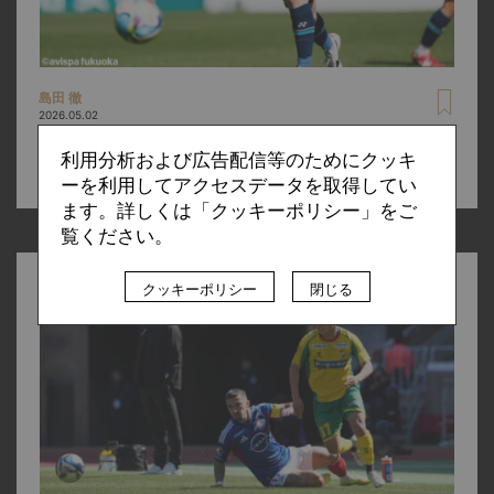
島田 徹
2026.05.02
3得点関与、衝撃ボレー、ロングスロー。福岡に現れた“多
利用分析および広告配信等のためにクッキ
機能型ボランチ”前田快の可能性
ーを利用してアクセスデータを取得してい
ます。詳しくは「クッキーポリシー」をご
覧ください。
クッキーポリシー
閉じる