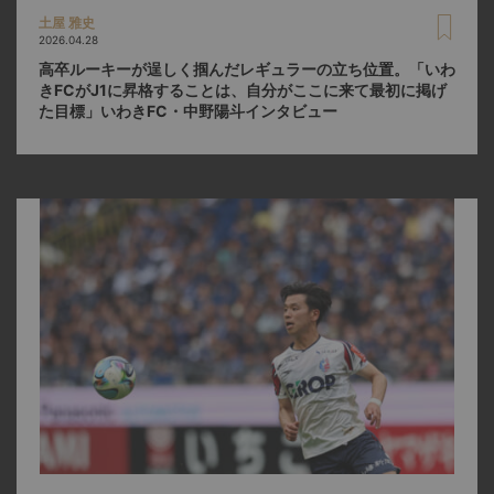
土屋 雅史
2026.04.28
高卒ルーキーが逞しく掴んだレギュラーの立ち位置。「いわ
きFCがJ1に昇格することは、自分がここに来て最初に掲げ
た目標」いわきFC・中野陽斗インタビュー