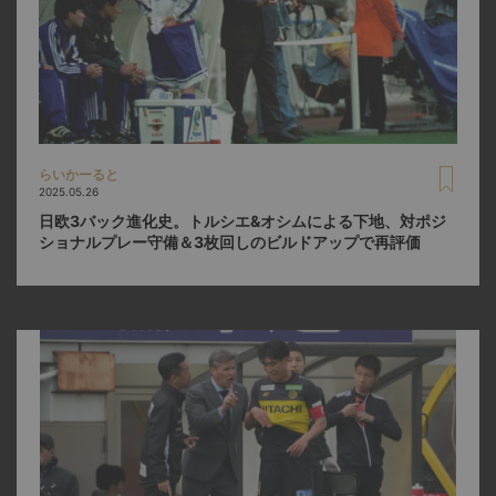
らいかーると
2025.05.26
日欧3バック進化史。トルシエ&オシムによる下地、対ポジ
ショナルプレー守備＆3枚回しのビルドアップで再評価