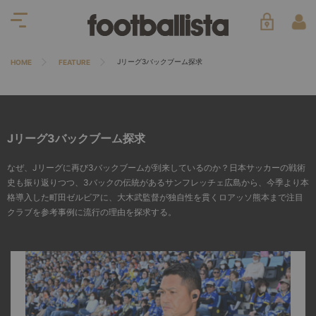
Jリーグ3バックブーム探求
HOME
FEATURE
Jリーグ3バックブーム探求
なぜ、Jリーグに再び3バックブームが到来しているのか？日本サッカーの戦術
史も振り返りつつ、3バックの伝統があるサンフレッチェ広島から、今季より本
格導入した町田ゼルビアに、大木武監督が独自性を貫くロアッソ熊本まで注目
クラブを参考事例に流行の理由を探求する。