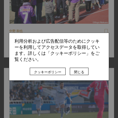
中野 和也
2025.05.20
利用分析および広告配信等のためにクッキ
広島、3バックの伝統。ミシャ式の可変［3-4-2-1］とスキ
ーを利用してアクセスデータを取得してい
ッベの哲学における共通点と相違点
ます。詳しくは「クッキーポリシー」をご
覧ください。
クッキーポリシー
閉じる