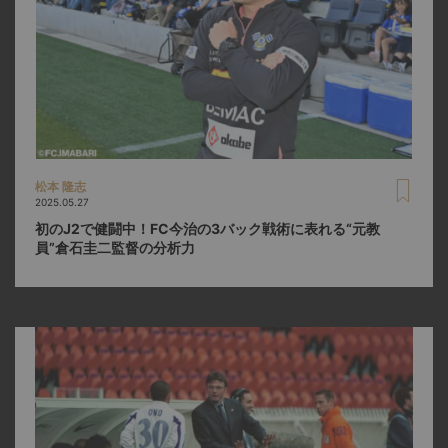
松本 隆志
2025.05.27
初のJ2で健闘中！FC今治の3バック戦術に表れる“元教
員”倉石圭二監督の分析力