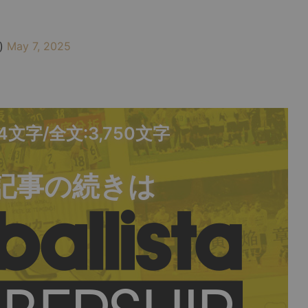
)
May 7, 2025
44文字/全文:3,750文字
記事の続きは