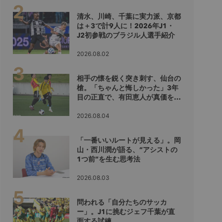
清水、川崎、千葉に実力派、京都
は＋3で計9人に！2026年J1・
J2初参戦のブラジル人選手紹介
2026.08.02
相手の懐を鋭く突き刺す、仙台の
槍。「ちゃんと悔しかった」3年
目の正直で、有田恵人が真価を示
すシーズンへ
2026.08.04
「一番いいルートが見える」。岡
山・西川潤が語る、“アシストの
1つ前”を生む思考法
2026.08.03
問われる「自分たちのサッカ
ー」。J1に挑むジェフ千葉が直
面する試練