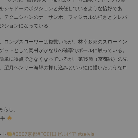
をシャドーのポジションと兼任しているような恰好であ
。テクニシャンのナ・サンホ、フィジカルの強さとクレバ
ジションになっている。
。ロングスローワーは複数いるが、林幸多郎のスローイン
ゲットとして岡村がかなりの確率でボールに触っている。
簡単に得点できなくなっているが、第15節（京都戦）の先
、望月ヘンリー海輝の押し込みという絵に描いたようなロ
そらし、
選手
ット
#0507京都
#FC町田ゼルビア
#zelvia