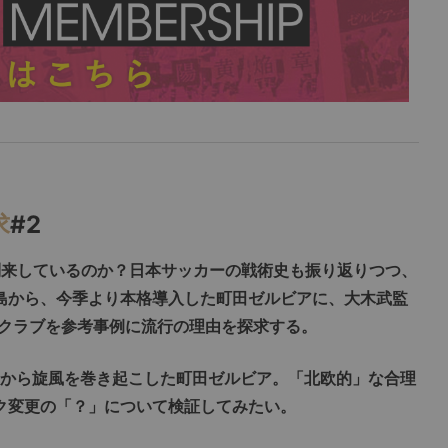
求
#2
到来しているのか？日本サッカーの戦術史も振り返りつつ、
島から、今季より本格導入した町田ゼルビアに、大木武監
クラブを参考事例に流行の理由を探求する。
年目から旋風を巻き起こした町田ゼルビア。「北欧的」な合理
ク変更の「？」について検証してみたい。