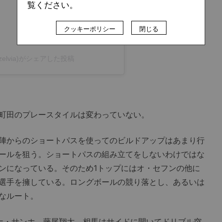
覧ください。
クッキーポリシー
閉じる
azelvia)がシェアした投稿
町田のプレースタイルは変わっていない。
陣からのショートパスを使ってのビルドアップはあまり行
ールを狙う。ショートパスの組み立てをしないわけではな
ンになっている。そのため1トップにはオ・セフンの他に
選手を擁している。ロングボールの競り落とし、あるいは
なルート。
ナ・サンホ、藤尾翔太。相馬はサイドに開いてドリブル突