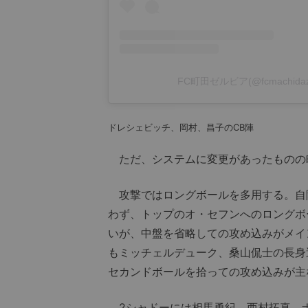
FC町田ゼルビア(@fcmachid
ドレシェビッチ、岡村、昌子のCB陣
ただ、システムに変更があったものの
攻撃ではロングボールを多用する。自
わず、トップのオ・セフンへのロングボ
いが、中盤を省略しての攻め込みがメイ
もミッチェルデューク、桑山侃士の長身
セカンドボールを拾っての攻め込みが主
2シャドーには相馬勇紀、西村拓真、