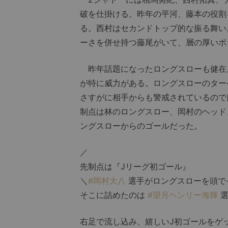
破を仕掛ける。昨年の平河、藤本の役割
る。西村はセカンドトップ的な振る舞い
ーさを併せ持つ藤尾がいて、層の厚いポ
昨年話題になったロングスローも健在
が特に威力がある。ロングスローのター
さすがに相手からも警戒されているので
制点は林のロングスロー、岡村のヘッド
ングスローからのゴールだった。
／
先制点は『Jリーグ初ゴール』
＼
#岡村大八
選手がロングスローを頭で
そこに詰めたのは
#望月ヘンリー海輝
右足で流し込み、嬉しいJ初ゴールをゲ