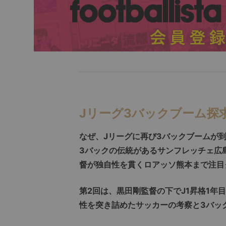
Jリーグ3バックブーム探
なぜ、Jリーグに再び3バックブームが
3バックの伝統があるサンフレッチェ広
督が独自性を貫くロアッソ熊本まで注目
第2回は、黒田剛監督の下でJ1昇格1
性を突き詰めたサッカーの考察と3バッ