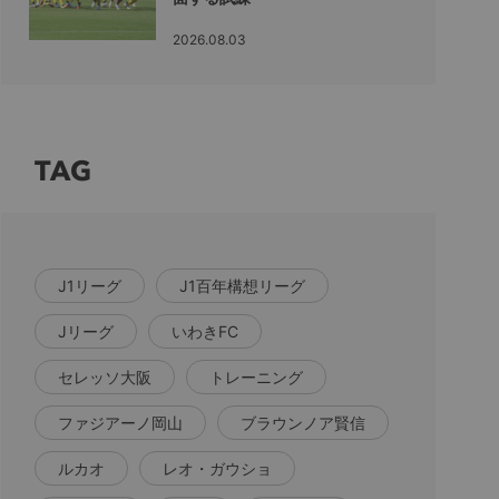
2026.08.03
TAG
J1リーグ
J1百年構想リーグ
Jリーグ
いわきFC
セレッソ大阪
トレーニング
ファジアーノ岡山
ブラウンノア賢信
ルカオ
レオ・ガウショ