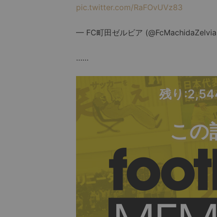
pic.twitter.com/RaFOvUVz83
— FC町田ゼルビア (@FcMachidaZelvia
……
残り:2,5
この