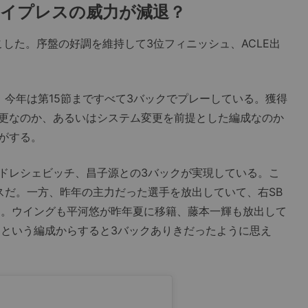
とハイプレスの威力が減退？
こした。序盤の好調を維持して3位フィニッシュ、ACLE出
今年は第15節まですべて3バックでプレーしている。獲得
更なのか、あるいはシステム変更を前提とした編成なのか
がする。
ドレシェビッチ、昌子源との3バックが実現している。こ
スだ。一方、昨年の主力だった選手を放出していて、右SB
た。ウイングも平河悠が昨年夏に移籍、藤本一輝も放出して
出という編成からすると3バックありきだったように思え