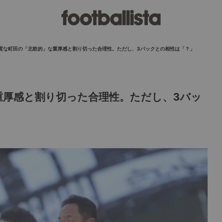
質な町田の「北欧的」な重厚感と割り切った合理性。ただし、3バックとの相性は「？」
重厚感と割り切った合理性。ただし、3バッ