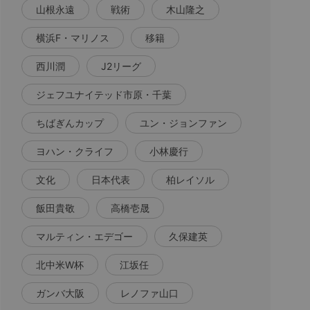
山根永遠
戦術
木山隆之
横浜F・マリノス
移籍
西川潤
J2リーグ
ジェフユナイテッド市原・千葉
ちばぎんカップ
ユン・ジョンファン
ヨハン・クライフ
小林慶行
文化
日本代表
柏レイソル
飯田貴敬
高橋壱晟
マルティン・エデゴー
久保建英
北中米W杯
江坂任
ガンバ大阪
レノファ山口