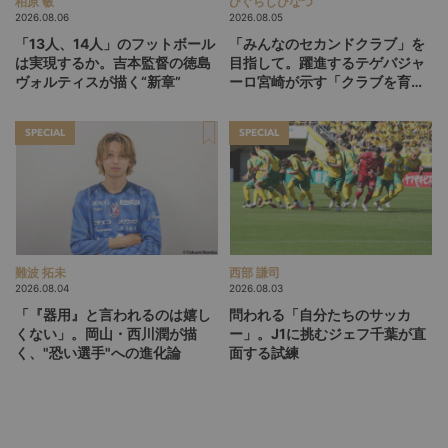
柏原 敏
ひぐらしひなつ
2026.08.06
2026.08.05
「13人、14人」のフットボール
「みんなのセカンドクラブ」を
は実現するか。吉本監督の徳島
目指して。躍進するテゲバジャ
ヴォルティスが描く“新章”
ーロ宮崎が示す「クラブを育て
る」という価値観
SPECIAL
SPECIAL
難波 拓未
西部 謙司
2026.08.04
2026.08.03
「『器用』と言われるのは嬉し
問われる「自分たちのサッカ
くない」。岡山・西川潤が描
ー」。J1に挑むジェフ千葉が直
く、"恐い選手"への進化論
面する試練