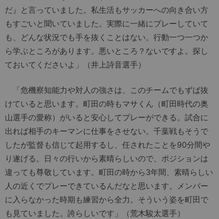
だ』と言っていました。私生活もサッカーへの向き合い方
もすごいと聞いていました。実際に一緒にプレーしていて
も、どんな状況でも手を抜くことはない。行動一つ一つか
ら学ぶところがあります。悪いところ？ないですよ。探し
ておいてくださいよ」（井上詩音選手）
「危機察知能力や対人の強さは、このチームでもずば抜
けていると思います。町田の時もマサくん（町田時代の奥
山選手の愛称）がいると安心してプレーができる。試合に
出れば相手のキーマンに仕事をさせない。千葉戦もそうで
したが監督も信じて起用するし、任されたことを90分間や
り遂げる。日々の行いから素晴らしいので、ポジションは
違っても尊敬しています。町田の時から3年間、素晴らしい
人の近くでプレーできているんだなと思います。メンバー
に入らなかった時期も練習から全力。そういう姿を町田で
も見ていました。誇らしいです」（荒木駿太選手）