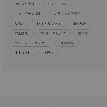
セレッソ大阪
トレーニング
ファジアーノ岡山
ブラウンノア賢信
ルカオ
レオ・ガウショ
山根永遠
木山隆之
横浜F・マリノス
西川潤
マルティン・エデゴー
久保建英
北中米W杯
江坂任