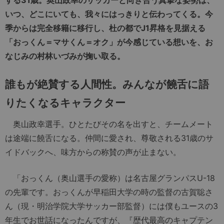
いつ、どこにいても、我々にはっきりと伝わってくる。今
季からは完全移籍に移行し、杜の都でJ1昇格を見据える
「おっくん＝マサくん＝オク」が今感じている想いを、お
なじみの村林いづみが掬い取る。
誰もが絶賛する人間性。みんなが饒舌に語
りたくなるキャラクター
奥山政幸選手。ひとたびその名を出すと、チームメート
は途端に饒舌になる。仲間に愛され、尊敬される31歳のサ
イドバックへ、味方からの称賛の声が止まない。
「おっくん（奥山選手の愛称）は名古屋グランパスU-18
の先輩です。おっくんが早稲田大学の時の監督の古賀聡さ
ん（現・明治学院大学サッカー部監督）には僕もユースの3
年生でお世話になったんですが、『歴代最高のキャプテン