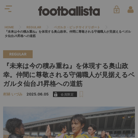
HOME
REGULAR
ベガルタ・ピッチサイドリポート
『未来は今の積み重ね』を体現する奥山政幸。仲間に尊敬される守備職人が見据えるベガル
タ仙台J1昇格への道筋
REGULAR
『未来は今の積み重ね』を体現する奥山政
幸。仲間に尊敬される守備職人が見据えるベ
ガルタ仙台J1昇格への道筋
村林 いづみ
2025.06.05