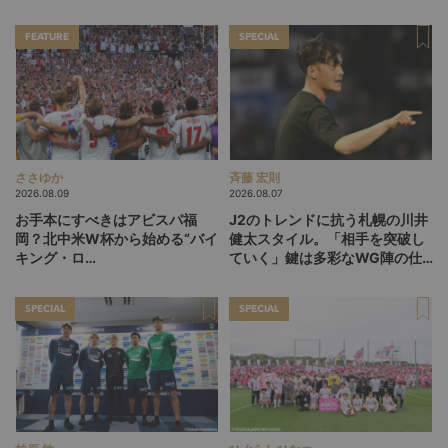
FEATURE
SPECIAL
ささゆか
斉藤 宏則
2026.08.09
2026.08.07
お手本にすべきはアビスパ福
J2のトレンドに抗う札幌の川井
岡？北中米W杯から始める“バイ
健太スタイル。「相手を突破し
キング・ロ
ていく」鍵は多彩なWG陣の仕
ー”、“Wonderwall”の日本版を
掛け
探す旅
SPECIAL
SPECIAL