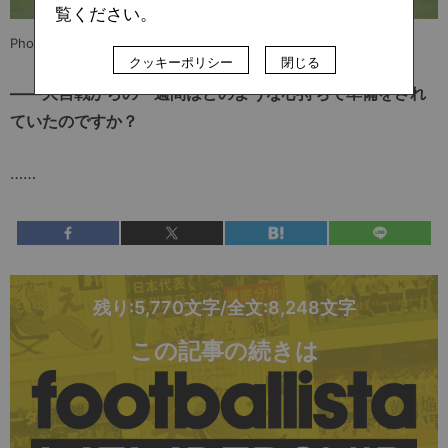
覧ください。
Photo: Vegalta Sendai
クッキーポリシー
閉じる
――大宮戦からの一週間はどのような心持ちで準備をされ
ていたのですか？
……
残り:5,770文字/全文:8,248文字
この記事の続きは