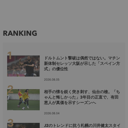
RANKING
ドルトムント撃破は偶然ではない。マチン
新体制セレッソ大阪が示した「スペイン方
式」の優位性
2026.08.05
相手の懐を鋭く突き刺す、仙台の槍。「ち
ゃんと悔しかった」3年目の正直で、有田
恵人が真価を示すシーズンへ
2026.08.04
J2のトレンドに抗う札幌の川井健太スタイ