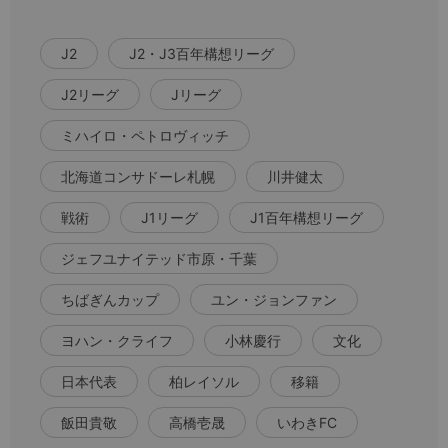
J2
J2・J3百年構想リーグ
J2リーグ
Jリーグ
ミハイロ・ペトロヴィッチ
北海道コンサドーレ札幌
川井健太
戦術
J1リーグ
J1百年構想リーグ
ジェフユナイテッド市原・千葉
ちばぎんカップ
ユン・ジョンファン
ヨハン・クライフ
小林慶行
文化
日本代表
柏レイソル
移籍
飯田貴敬
高橋壱晟
いわきFC