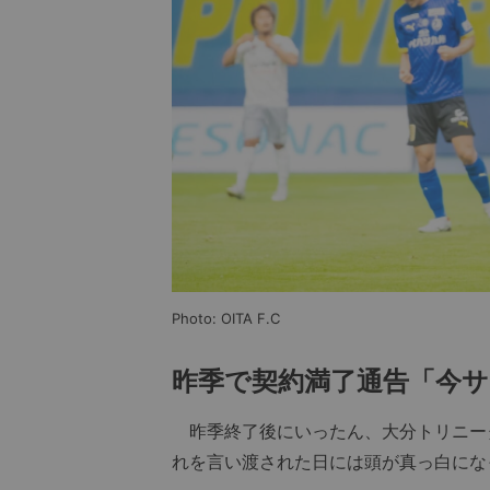
Photo: OITA F.C
昨季で契約満了通告「今
昨季終了後にいったん、大分トリニー
れを言い渡された日には頭が真っ白にな