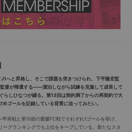
回
てJ1へと昇格し、そこで課題を突きつけられ、下平隆宏監
坂監督が帰還する――漂泊しながら試練を克服して成長して
ぐらしひなつが綴る。第13回は契約満了からの再契約で大
の6ゴールを記録している背景に迫ってみたい。
甲府戦と第15節の愛媛FC戦でそれぞれ1ゴールを挙げ、
2リーグランキングでも上位をキープしている。新たなスタ