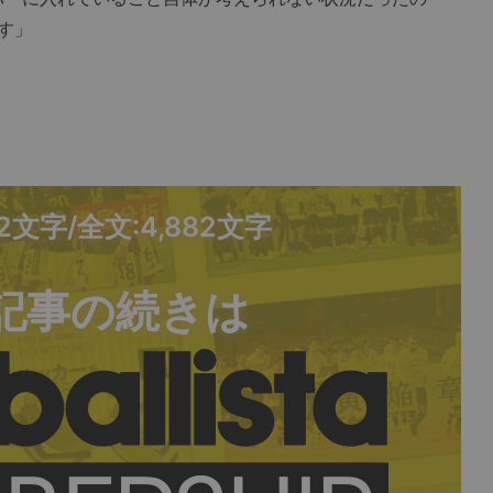
す」
62文字/全文:4,882文字
記事の続きは