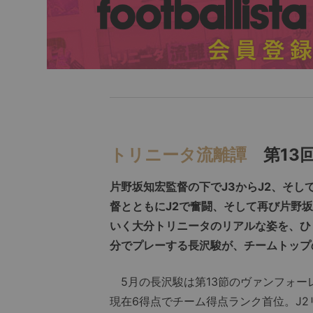
トリニータ流離譚
第13
片野坂知宏監督の下でJ3からJ2、そし
督とともにJ2で奮闘、そして再び片野
いく大分トリニータのリアルな姿を、ひ
分でプレーする長沢駿が、チームトップ
5月の長沢駿は第13節のヴァンフォーレ
現在6得点でチーム得点ランク首位。J