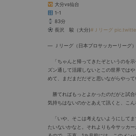
大分vs仙台
1-1
83分
長沢 駿（大分)
#Ｊリーグ
pic.twit
— Ｊリーグ（日本プロサッカーリーグ） (@
「ちゃんと帰ってきたぞというのを示せ
ズン通して活躍しないとこの世界ではや
めて、まだまだだぞと思いながらやって
勝てればもっとよかったのだがと試合
気持ちはないのかとあえて訊くと、こん
「いや、そこは考えないようにしてま
たいないかなと。それよりも今サッカー
るので。正直、1カ月前には、このメン