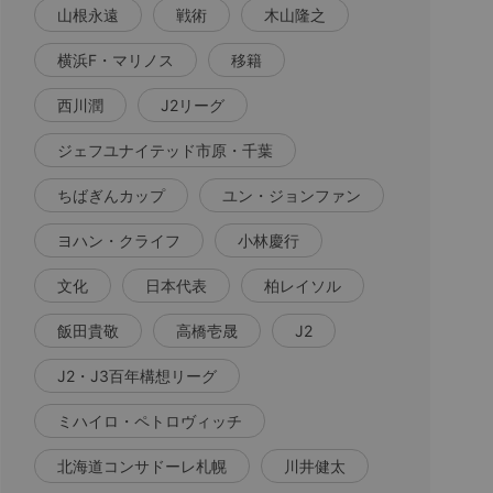
山根永遠
戦術
木山隆之
横浜F・マリノス
移籍
西川潤
J2リーグ
ジェフユナイテッド市原・千葉
ちばぎんカップ
ユン・ジョンファン
ヨハン・クライフ
小林慶行
文化
日本代表
柏レイソル
飯田貴敬
高橋壱晟
J2
J2・J3百年構想リーグ
ミハイロ・ペトロヴィッチ
北海道コンサドーレ札幌
川井健太