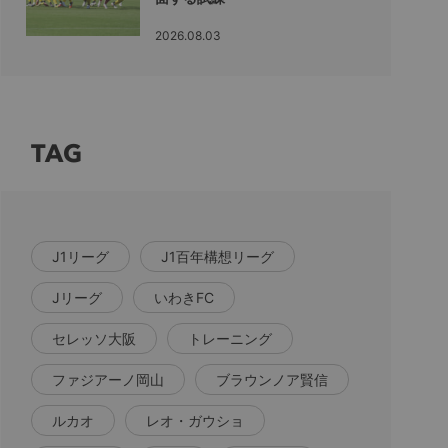
2026.08.03
TAG
J1リーグ
J1百年構想リーグ
Jリーグ
いわきFC
セレッソ大阪
トレーニング
ファジアーノ岡山
ブラウンノア賢信
ルカオ
レオ・ガウショ