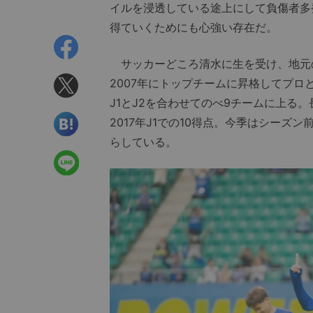
イルを浸透している途上にして負傷者多
得ていくためにも心強い存在だ。
サッカーどころ清水に生を受け、地元
2007年にトップチームに昇格してプロ
J1とJ2を合わせてのべ9チームに上る
2017年J1での10得点。今季はシー
らしている。