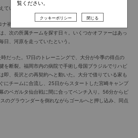
覧ください。
ていないし、それから1週間くらいは眠れなかった」
クッキーポリシー
閉じる
ロナ禍も乗り越えて、周囲に知り合いも増えてきたタイミ
は、次の所属チームを探す日々。いくつかオファーはあっ
毎日、河原を走っていたという。
時だった。17日のトレーニングで、大分が今季の得点の
腱を断裂。福岡市内の病院で手術し母国ブラジルでリハビ
は即、長沢との再契約へと動いた。大分で借りている家も
ぐにチームに合流し、25日からスタートした宮崎キャンプ
幕のベガルタ仙台戦に間に合ってベンチ入り。56分からピ
ナスのグラウンダーを倒れながらゴールへと押し込み、同点