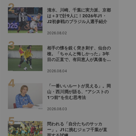
清水、川崎、千葉に実力派、京都
は＋3で計9人に！2026年J1・
J2初参戦のブラジル人選手紹介
2026.08.02
相手の懐を鋭く突き刺す、仙台の
槍。「ちゃんと悔しかった」3年
目の正直で、有田恵人が真価を示
すシーズンへ
2026.08.04
「一番いいルートが見える」。岡
山・西川潤が語る、“アシストの
1つ前”を生む思考法
2026.08.03
問われる「自分たちのサッカ
ー」。J1に挑むジェフ千葉が直
面する試練