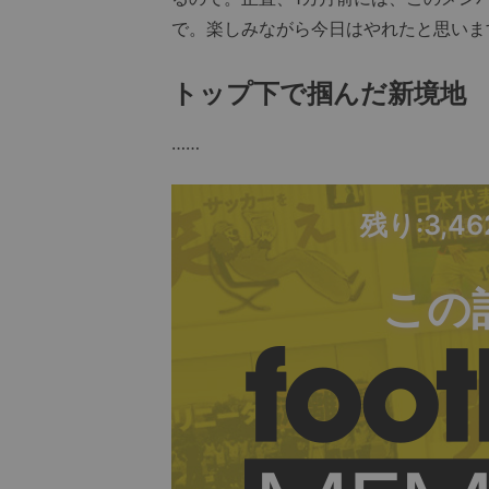
で。楽しみながら今日はやれたと思いま
トップ下で掴んだ新境地
……
残り:3,4
この