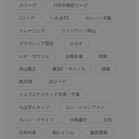
J1リーグ
J1百年構想リーグ
Jリーグ
いわきFC
セレッソ大阪
トレーニング
ファジアーノ岡山
ブラウンノア賢信
ルカオ
レオ・ガウショ
山根永遠
戦術
木山隆之
横浜F・マリノス
移籍
西川潤
J2リーグ
ジェフユナイテッド市原・千葉
ちばぎんカップ
ユン・ジョンファン
ヨハン・クライフ
小林慶行
文化
日本代表
柏レイソル
飯田貴敬