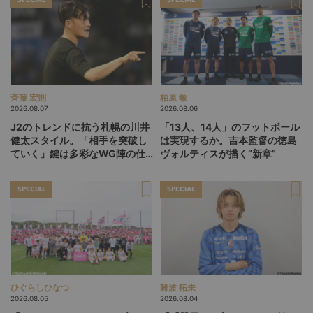
斉藤 宏則
柏原 敏
2026.08.07
2026.08.06
J2のトレンドに抗う札幌の川井
「13人、14人」のフットボール
健太スタイル。「相手を突破し
は実現するか。吉本監督の徳島
ていく」鍵は多彩なWG陣の仕
ヴォルティスが描く“新章”
掛け
SPECIAL
SPECIAL
ひぐらしひなつ
難波 拓未
2026.08.05
2026.08.04