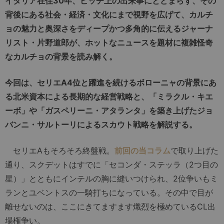
イタリア在住30年、ピッチ上の出来事にとどまらず、その
背後にある社会・経済・文化にまで視野を広げて、カルチ
ョの魅力と奥深さをディープかつ多角的に伝えるジャーナ
リスト・片野道郎が、ホットなニュースを題材に複雑怪奇
なカルチョの背景を読み解く。
今回は、セリエA4位と躍進を続けるボローニャの背景にあ
る北米資本による長期的な経営戦略と、「ミラクル・キエ
ーボ」や「ガスペリーニ・アタランタ」を築き上げたジョ
バンニ・サルトーリによるスカウト戦略を解説する。
セリエAもそろそろ終盤戦。
前回の当コラム
で取り上げた
通り、スクデットはすでに「セコンダ・ステッラ（2つ目の
星）」とともにインテルの胸に縫いつけられ、2位争いもミ
ランとユベントスの一騎打ちになっている。その中で目が
離せないのは、ここにきてますます熾烈を極めているCL出
場権争い。