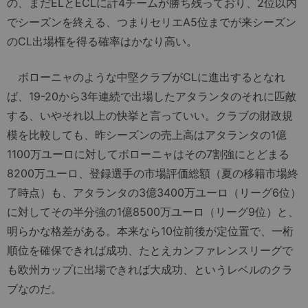
の、まだELとECLに計4チームが勝ち残っており、2位以内
でシーズンを終える、つまりセリエA5位までが来シーズン
のCL出場権を得る確率はかなり高い。
ボローニャのような中堅クラブがCLに進出するとなれ
ば、19-20から3年連続で出場したアタランタのそれに匹敵
する、いやそれ以上の快挙と言っていい。クラブの財政規
模を比較しても、昨シーズンの売上高はアタランタの1億
1100万ユーロに対してボローニャはその7割強にとどまる
8200万ユーロ、登録選手の市場評価総額（夏の移籍市場終
了時点）も、アタランタの3億3400万ユーロ（リーグ6位）
に対してその半分強の1億8500万ユーロ（リーグ9位）と、
明らかな格差がある。本来なら10位前後が定位置で、一桁
順位を確保できれば成功、たとえカンファレンスリーグで
も欧州カップに出場できれば大成功、というレベルのクラ
ブなのだ。