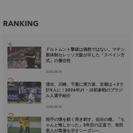
RANKING
ドルトムント撃破は偶然ではない。マチン
新体制セレッソ大阪が示した「スペイン方
式」の優位性
2026.08.05
清水、川崎、千葉に実力派、京都は＋3で
計9人に！2026年J1・J2初参戦のブラジ
ル人選手紹介
2026.08.02
相手の懐を鋭く突き刺す、仙台の槍。「ち
ゃんと悔しかった」3年目の正直で、有田
恵人が真価を示すシーズンへ