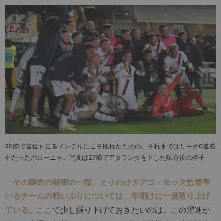
30節で首位を走るインテルにこそ敗れたものの、それまではリーグ6連勝
中だったボローニャ。写真は27節でアタランタを下した試合後の様子
その躍進の秘密の一端、とりわけチアゴ・モッタ監督率
いるチームの戦いぶりについては、年明けに一度取り上げ
ている
。ここで少し掘り下げておきたいのは、この躍進が