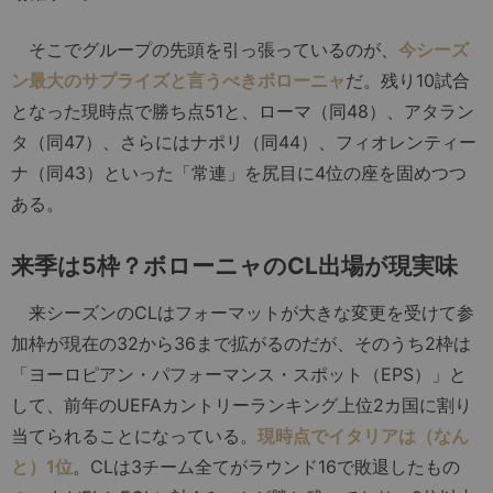
そこでグループの先頭を引っ張っているのが、
今シーズ
ン最大のサプライズと言うべきボローニャ
だ。残り10試合
となった現時点で勝ち点51と、ローマ（同48）、アタラン
タ（同47）、さらにはナポリ（同44）、フィオレンティー
ナ（同43）といった「常連」を尻目に4位の座を固めつつ
ある。
来季は5枠？ボローニャのCL出場が現実味
来シーズンのCLはフォーマットが大きな変更を受けて参
加枠が現在の32から36まで拡がるのだが、そのうち2枠は
「ヨーロピアン・パフォーマンス・スポット（EPS）」と
して、前年のUEFAカントリーランキング上位2カ国に割り
当てられることになっている。
現時点でイタリアは（なん
と）1位
。CLは3チーム全てがラウンド16で敗退したもの