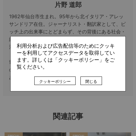
片野 道郎
1962年仙台市生まれ。95年から北イタリア・アレッ
サンドリア在住。ジャーナリスト・翻訳家として、ピ
ッチ上の出来事にとどまらず、その背後にある社会・
経済・文化にまで視野を広げて、カルチョの魅力と奥
利用分析および広告配信等のためにクッキ
深さをディープかつ多角的に伝えている。主な著書に
ーを利用してアクセスデータを取得してい
『チャンピオンズリーグ・クロニクル』、『それでも
ます。詳しくは「クッキーポリシー」をご
世界はサッカーとともに回り続ける』『モウリーニョ
覧ください。
の流儀』。共著に『モダンサッカーの教科書』などが
ある。
クッキーポリシー
閉じる
関連記事
SPECIAL
SPECIAL