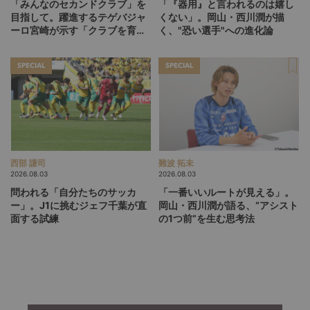
「みんなのセカンドクラブ」を
「『器用』と言われるのは嬉し
目指して。躍進するテゲバジャ
くない」。岡山・西川潤が描
ーロ宮崎が示す「クラブを育て
く、"恐い選手"への進化論
る」という価値観
SPECIAL
SPECIAL
西部 謙司
難波 拓未
2026.08.03
2026.08.03
問われる「自分たちのサッカ
「一番いいルートが見える」。
ー」。J1に挑むジェフ千葉が直
岡山・西川潤が語る、“アシスト
面する試練
の1つ前”を生む思考法