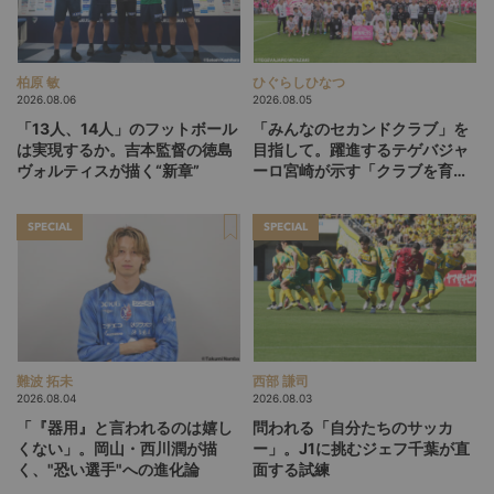
柏原 敏
ひぐらしひなつ
2026.08.06
2026.08.05
「13人、14人」のフットボール
「みんなのセカンドクラブ」を
は実現するか。吉本監督の徳島
目指して。躍進するテゲバジャ
ヴォルティスが描く“新章”
ーロ宮崎が示す「クラブを育て
る」という価値観
SPECIAL
SPECIAL
難波 拓未
西部 謙司
2026.08.04
2026.08.03
「『器用』と言われるのは嬉し
問われる「自分たちのサッカ
くない」。岡山・西川潤が描
ー」。J1に挑むジェフ千葉が直
く、"恐い選手"への進化論
面する試練