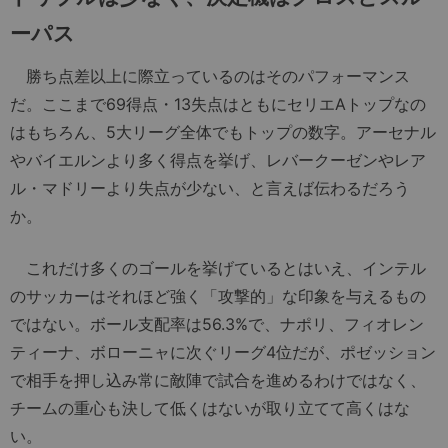
ーパス
勝ち点差以上に際立っているのはそのパフォーマンス
だ。ここまで69得点・13失点はともにセリエAトップなの
はもちろん、5大リーグ全体でもトップの数字。アーセナル
やバイエルンより多く得点を挙げ、レバークーゼンやレア
ル・マドリーより失点が少ない、と言えば伝わるだろう
か。
これだけ多くのゴールを挙げているとはいえ、インテル
のサッカーはそれほど強く「攻撃的」な印象を与えるもの
ではない。ボール支配率は56.3%で、ナポリ、フィオレン
ティーナ、ボローニャに次ぐリーグ4位だが、ポゼッション
で相手を押し込み常に敵陣で試合を進めるわけではなく、
チームの重心も決して低くはないが取り立てて高くはな
い。