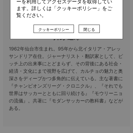
ーを利用してアクセスデータを取得してい
ます。詳しくは「クッキーポリシー」をご
覧ください。
Profile
クッキーポリシー
閉じる
片野 道郎
1962年仙台市生まれ。95年から北イタリア・アレッ
サンドリア在住。ジャーナリスト・翻訳家として、ピ
ッチ上の出来事にとどまらず、その背後にある社会・
経済・文化にまで視野を広げて、カルチョの魅力と奥
深さをディープかつ多角的に伝えている。主な著書に
『チャンピオンズリーグ・クロニクル』、『それでも
世界はサッカーとともに回り続ける』『モウリーニョ
の流儀』。共著に『モダンサッカーの教科書』などが
ある。