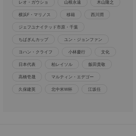
レオ・ガウショ
山根永遠
木山隆之
横浜F・マリノス
移籍
西川潤
ジェフユナイテッド市原・千葉
ちばぎんカップ
ユン・ジョンファン
ヨハン・クライフ
小林慶行
文化
日本代表
柏レイソル
飯田貴敬
高橋壱晟
マルティン・エデゴー
久保建英
北中米W杯
江坂任