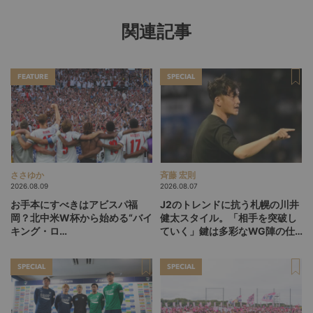
関連記事
FEATURE
SPECIAL
ささゆか
斉藤 宏則
2026.08.09
2026.08.07
お手本にすべきはアビスパ福
J2のトレンドに抗う札幌の川井
岡？北中米W杯から始める“バイ
健太スタイル。「相手を突破し
キング・ロ
ていく」鍵は多彩なWG陣の仕
ー”、“Wonderwall”の日本版を
掛け
探す旅
SPECIAL
SPECIAL