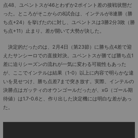
点48、ユベントスが46とわずか2ポイント差の接戦状態だ
った。ところがそこからの8試合は、インテルが8連勝（勝
ち点+24）を挙げたのに対し、ユベントスは3勝2分3敗（勝
ち点+11）止まり。差が開いて大勢が決した。
決定的だったのは、2月4日（第23節）に勝ち点4差で迎
えたサンシーロでの直接対決。ユベントスが勝てば勝ち点1
差に迫りシーズンの流れが一気に変わる可能性もあった
が、ここでインテルは結果（1-0）以上に内容で明らかな違
いを見せつけ、勝ち点差7まで突き放す。実際、インテルの
決勝点はガッティのオウンゴールだったが、xG（ゴール期
待値）は1.7-0.6と、作り出した決定機には明白な差があっ
た。