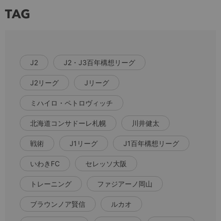
TAG
J2
J2・J3百年構想リーグ
J2リーグ
Jリーグ
ミハイロ・ペトロヴィッチ
北海道コンサドーレ札幌
川井健太
戦術
J1リーグ
J1百年構想リーグ
いわきFC
セレッソ大阪
トレーニング
ファジアーノ岡山
ブラウンノア賢信
ルカオ