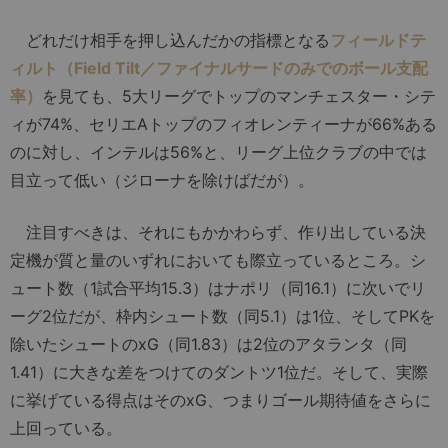
どれだけ相手を押し込んだかの指標となる
フィールドテ
ィルト（Field Tilt／ファイナルサードのみでのボール支配
率）
を見ても、5大リーグでトップのマンチェスター・シテ
ィが74%、セリエAトップのフィオレンティーナが66%ある
のに対し、インテルは56%と、リーグ上位クラブの中では
目立って低い（ジローナを除けばだが）。
注目すべきは、それにもかかわらず、作り出している決
定機が質と量のいずれにおいても際立っているところ。シ
ュート数（1試合平均15.3）はナポリ（同16.1）に次いでリ
ーグ2位だが、枠内シュート数（同5.1）は1位、そしてPKを
除いたシュートのxG（同1.83）は2位のアタランタ（同
1.41）に大きな差をつけてのダントツ1位だ。そして、実際
に挙げている得点はそのxG、つまりゴール期待値をさらに
上回っている。