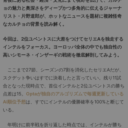
ョの魅力と奥深さをディープかつ多角的に伝えるジャーナ
リスト・片野道郎が、ホットなニュースを題材に複雑怪奇
なカルチョの背景を読み解く。
今回は、2位ユベントスに大差をつけてセリエAを独走する
インテルをフォーカス。ヨーロッパ全体の中でも独自性の
高いシモーネ・インザーギの戦術を徹底解剖してみよう。
ここまで27節、シーズンの7割を消化したセリエAだが、
スクデット争いはすでに決着したと言っていい。残り11試
合となった現時点で、首位インテルと2位ユベントスの勝ち
点差は15。
Optaが独自のアルゴリズムで毎週更新している
AI順位予想
は、すでにインテルの優勝確率を100%と断じて
いる。
年明けに前半戦を折り返した時点では、インテルが勝ち