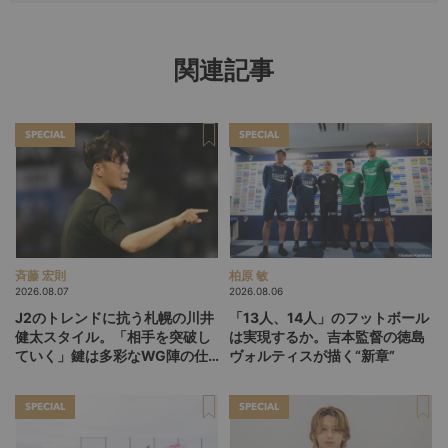
関連記事
SPECIAL
SPECIAL
斉藤 宏則
柏原 敏
2026.08.07
2026.08.06
J2のトレンドに抗う札幌の川井
「13人、14人」のフットボール
健太スタイル。「相手を突破し
は実現するか。吉本監督の徳島
ていく」鍵は多彩なWG陣の仕
ヴォルティスが描く“新章”
掛け
SPECIAL
SPECIAL