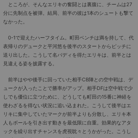
ところが、そんなエリキの奮闘とは裏腹に、チームは27
分に先制点を被弾。結局、前半の彼は1本のシュートも撃て
なかった。
0-1で迎えたハーフタイム。町田ベンチは満を持して、代
表帰りのデュークと平河悠を後半のスタートからピッチに
送り出した。こうして名バディを得たエリキは、前半とは
見違える姿を披露する。
前半はやや後手に回っていた相手CB陣との空中戦は、デ
ュークが入ったことで勝率がアップ。相手DFは空中戦で少
しでも優位に立つために、どうしても町田の15番に神経を
使わざるを得ない状況に追い込まれた。こうして後半はエ
リキに集中していたマークが前半よりも分散し、エリキ本
人もボールを引き出す動きを最低限に自重。効果的なアタ
ックを繰り出すチャンスを虎視眈々とうかがった。こうし