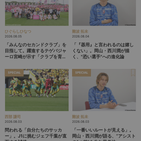
ひぐらしひなつ
難波 拓未
2026.08.05
2026.08.04
「みんなのセカンドクラブ」を
「『器用』と言われるのは嬉し
目指して。躍進するテゲバジャ
くない」。岡山・西川潤が描
ーロ宮崎が示す「クラブを育て
く、"恐い選手"への進化論
る」という価値観
SPECIAL
SPECIAL
西部 謙司
難波 拓未
2026.08.03
2026.08.03
問われる「自分たちのサッカ
「一番いいルートが見える」。
ー」。J1に挑むジェフ千葉が直
岡山・西川潤が語る、“アシスト