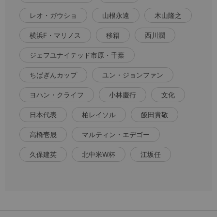
レオ・ガウショ
山根永遠
木山隆之
横浜F・マリノス
移籍
西川潤
ジェフユナイテッド市原・千葉
ちばぎんカップ
ユン・ジョンファン
ヨハン・クライフ
小林慶行
文化
日本代表
柏レイソル
飯田貴敬
高橋壱晟
マルティン・エデゴー
久保建英
北中米W杯
江坂任