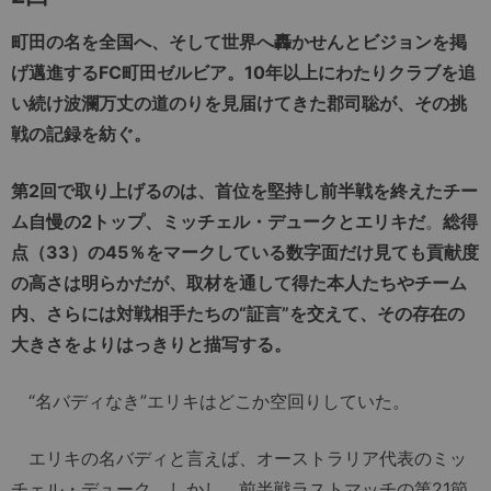
町田の名を全国へ、そして世界へ轟かせんとビジョンを掲
げ邁進するFC町田ゼルビア。10年以上にわたりクラブを追
い続け波瀾万丈の道のりを見届けてきた郡司聡が、その挑
戦の記録を紡ぐ。
第2回で取り上げるのは、首位を堅持し前半戦を終えたチー
ム自慢の2トップ、ミッチェル・デュークとエリキだ
。
総得
点（33）の45％をマークしている数字面だけ見ても貢献度
の高さは明らかだが、取材を通して得た本人たちやチーム
内、さらには対戦相手たちの“証言”を交えて、その存在の
大きさをよりはっきりと描写する。
“名バディなき”エリキはどこか空回りしていた。
エリキの名バディと言えば、オーストラリア代表のミッ
チェル・デューク。しかし、前半戦ラストマッチの第21節