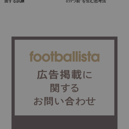
面する試練
の1つ前”を生む思考法