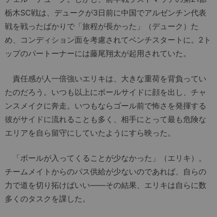
栃木SC戦は、デュークが3日前に中国でアルゼンチン代表
戦を戦ったばかりで「旅程が長かった」（デューク）た
め、コンディション面を考慮されてベンチスタートに。2ト
ップのパートーナーには藤尾翔太が起用されていた。
責任感が人一倍強いエリキは、大きな重荷を背負ってい
たのだろう。いつも以上にボールサイドに顔を出し、チャ
ンスメイクに奔走。いつもならゴール前で怖さを発揮する
彼がサイドに流れることも多く、相手にとって最も危険な
エリアを自ら留守にしていたようにすら映った。
「ボールが入ってくることが少なかった」（エリキ）。
チームメイトからのパス供給が少ないのであれば、自らの
力で道を切り拓けばいい――その結果、エリキは自らに数
多くのタスクを課した。