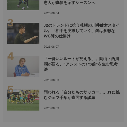
恵人が真価を示すシーズンへ
2026.08.04
J2のトレンドに抗う札幌の川井健太スタイ
ル。「相手を突破していく」鍵は多彩な
WG陣の仕掛け
2026.08.07
「一番いいルートが見える」。岡山・西川
潤が語る、“アシストの1つ前”を生む思考
法
2026.08.03
問われる「自分たちのサッカー」。J1に挑
むジェフ千葉が直面する試練
2026.08.03