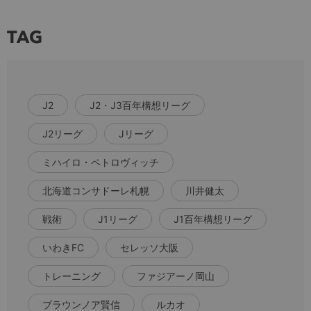
TAG
J2
J2・J3百年構想リーグ
J2リーグ
Jリーグ
ミハイロ・ペトロヴィッチ
北海道コンサドーレ札幌
川井健太
戦術
J1リーグ
J1百年構想リーグ
いわきFC
セレッソ大阪
トレーニング
ファジアーノ岡山
ブラウンノア賢信
ルカオ