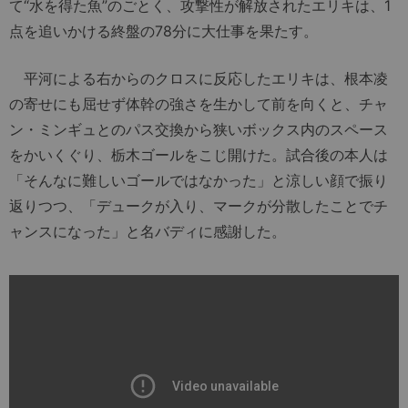
て“水を得た魚”のごとく、攻撃性が解放されたエリキは、1
点を追いかける終盤の78分に大仕事を果たす。
平河による右からのクロスに反応したエリキは、根本凌
の寄せにも屈せず体幹の強さを生かして前を向くと、チャ
ン・ミンギュとのパス交換から狭いボックス内のスペース
をかいくぐり、栃木ゴールをこじ開けた。試合後の本人は
「そんなに難しいゴールではなかった」と涼しい顔で振り
返りつつ、「デュークが入り、マークが分散したことでチ
ャンスになった」と名バディに感謝した。