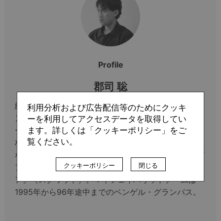
Profile
郡司 聡
編集者・ライター。広告代理店、編集プロダクショ
利用分析および広告配信等のためにクッキ
ン、エルゴラッソ編集部を経てフリーに。定点観測チ
ーを利用してアクセスデータを取得してい
ます。詳しくは「クッキーポリシー」をご
ームである浦和レッズとFC町田ゼルビアを中心に取
覧ください。
材し、『エルゴラッソ』や『サッカーダイジェスト』
などに寄稿。町田を中心としたWebマガジン『ゼルビ
クッキーポリシー
閉じる
アTimes』の編集長も務める。著書に『不屈のゼルビ
ア』（スクワッド）。マイフェイバリットチームは
1995年から96年途中までのベンゲル・グランパス。