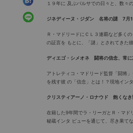
１９年に 及ぶバルサでの日々と、数々
ジネディーヌ・ジダン 名将の謎 7月13
Ｒ・マドリードにＣＬ３連覇など多くの
の証言を もとに、「謎」とされてきた
ディエゴ・シメオネ 闘将の信念、常に次
アトレティコ・マドリード監督「闘将」
を残す彼 の「信念」とは！？現地イン
クリスティアーノ・ロナウド 飽くなき野
在籍した9年間でラ・リーガとＲ・マド
秘蔵インタ ビューを通じて、尽き果て