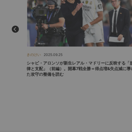
きのけい
2025.09.25
映する「規
シャビ・アロンソが新生レアル・マドリーに反映する「
ダンフッ
律と支配」（前編）。開幕7戦全勝＝得点増&失点減に導
者たち
た攻守の整備を読む