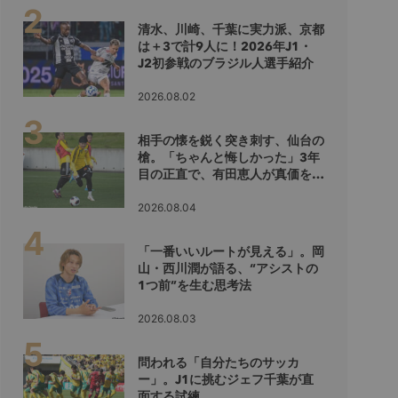
清水、川崎、千葉に実力派、京都
は＋3で計9人に！2026年J1・
J2初参戦のブラジル人選手紹介
2026.08.02
相手の懐を鋭く突き刺す、仙台の
槍。「ちゃんと悔しかった」3年
目の正直で、有田恵人が真価を示
すシーズンへ
2026.08.04
「一番いいルートが見える」。岡
山・西川潤が語る、“アシストの
1つ前”を生む思考法
2026.08.03
問われる「自分たちのサッカ
ー」。J1に挑むジェフ千葉が直
面する試練