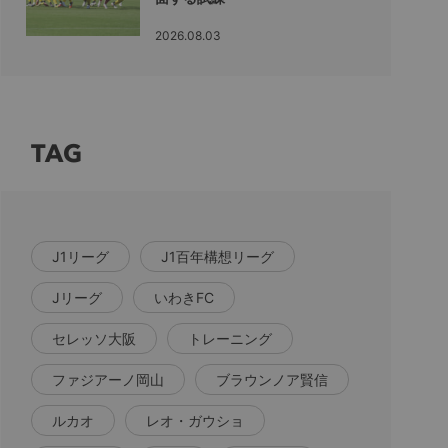
2026.08.03
TAG
J1リーグ
J1百年構想リーグ
Jリーグ
いわきFC
セレッソ大阪
トレーニング
ファジアーノ岡山
ブラウンノア賢信
ルカオ
レオ・ガウショ