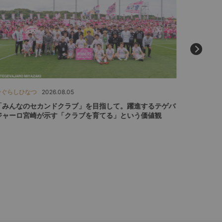
ひぐらしひなつ
2026.08.05
難波 拓未
「みんなのセカンドクラブ」を目指して。躍進するテゲバ
「『器用
ジャーロ宮崎が示す「クラブを育てる」という価値観
描く、"