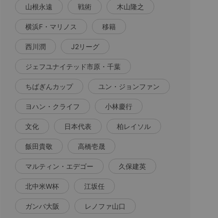
山根永遠
戦術
木山隆之
横浜F・マリノス
移籍
西川潤
J2リーグ
ジェフユナイテッド市原・千葉
ちばぎんカップ
ユン・ジョンファン
ヨハン・クライフ
小林慶行
文化
日本代表
柏レイソル
飯田貴敬
高橋壱晟
マルティン・エデゴー
久保建英
北中米W杯
江坂任
ガンバ大阪
レノファ山口