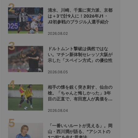
清水、川崎、千葉に実力派、京都
は＋3で計9人に！2026年J1・
J2初参戦のブラジル人選手紹介
2026.08.02
ドルトムント撃破は偶然ではな
い。マチン新体制セレッソ大阪が
示した「スペイン方式」の優位性
2026.08.05
相手の懐を鋭く突き刺す、仙台の
槍。「ちゃんと悔しかった」3年
目の正直で、有田恵人が真価を示
すシーズンへ
2026.08.04
「一番いいルートが見える」。岡
山・西川潤が語る、“アシストの
1つ前”を生む思考法