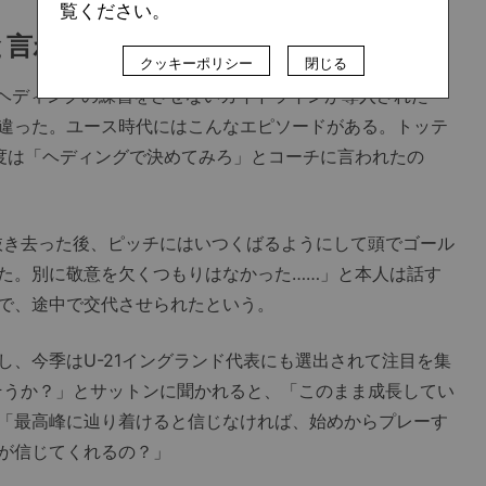
覧ください。
言われて……
クッキーポリシー
閉じる
ヘディングの練習をさせないガイドラインが導入された
違った。ユース時代にはこんなエピソードがある。トッテ
度は「ヘディングで決めてみろ」とコーチに言われたの
き去った後、ピッチにはいつくばるようにして頭でゴール
た。別に敬意を欠くつもりはなかった……」と本人は話す
で、途中で交代させられたという。
、今季はU-21イングランド代表にも選出されて注目を集
きそうか？」とサットンに聞かれると、「このまま成長してい
「最高峰に辿り着けると信じなければ、始めからプレーす
が信じてくれるの？」