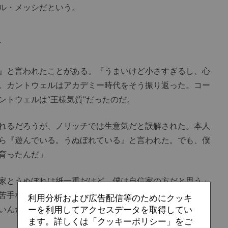
ル・メッシだという。
面
』と言われたことがある。『うまいけど小さすぎるし、心
。カントウェルはアカデミー時代をそう振り返った。コー
ントウェルは“王様気質”だったのだ。
れるだろうが、ノリッチでは生意気だと誤解された。本人
ら『遊んでいる。うぬぼれている』と言われた。でも、僕
育ったんだ」
家とうぬぼれは紙一重だけど、僕は自信家の方だと思う」
苦手なプレーがあるという。「僕はヘディングが大嫌いな
利用分析および広告配信等のためにクッキ
いんだ」
ーを利用してアクセスデータを取得してい
ます。詳しくは「クッキーポリシー」をご