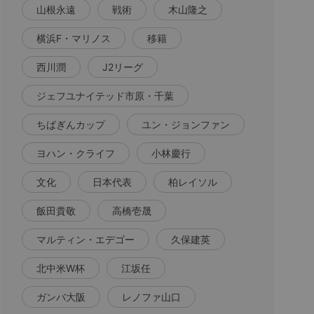
山根永遠
戦術
木山隆之
横浜F・マリノス
移籍
西川潤
J2リーグ
ジェフユナイテッド市原・千葉
ちばぎんカップ
ユン・ジョンファン
ヨハン・クライフ
小林慶行
文化
日本代表
柏レイソル
飯田貴敬
高橋壱晟
マルティン・エデゴー
久保建英
北中米W杯
江坂任
ガンバ大阪
レノファ山口