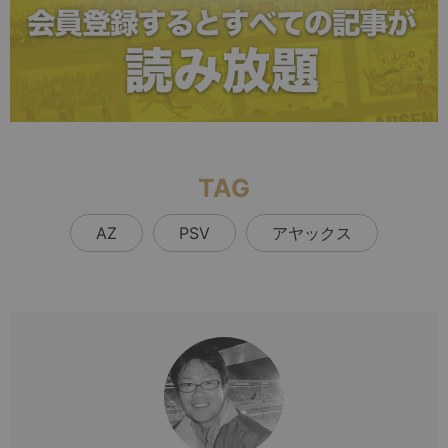
TAG
AZ
PSV
アヤックス