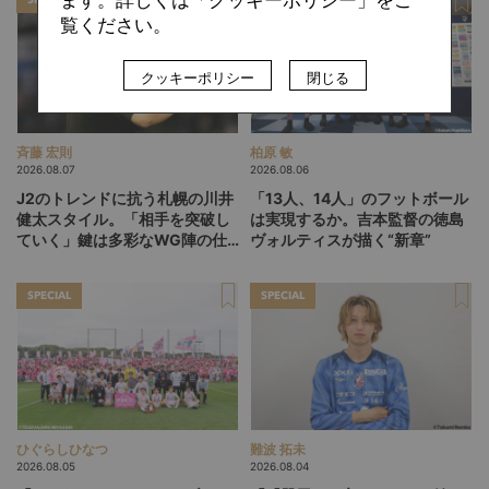
覧ください。
クッキーポリシー
閉じる
斉藤 宏則
柏原 敏
2026.08.07
2026.08.06
J2のトレンドに抗う札幌の川井
「13人、14人」のフットボール
健太スタイル。「相手を突破し
は実現するか。吉本監督の徳島
ていく」鍵は多彩なWG陣の仕
ヴォルティスが描く“新章”
掛け
SPECIAL
SPECIAL
ひぐらしひなつ
難波 拓未
2026.08.05
2026.08.04