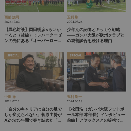
西部 謙司
玉利 剛一
2024.12.03
2024.07.24
【異色対談】岡田明彦×らいか
少年期の記憶とキッカケ戦略
ーると（後編）：レバークーゼ
――ガンバ大阪が欧州クラブと
ンの先にある「オーバーロー
の親善試合を続ける理由
ド」「リレーショナル」「補
償」とは？
SPECIAL
SPECIAL
中田 徹
玉利 剛一
2024.07.14
2024.06.13
「自分のキャリアは自分の足で
【松田浩（ガンバ大阪フットボ
しか変えられない」菅原由勢が
ール本部 本部長）インタビュー
AZでの5年間で突き詰めた「違
前編】アヤックスとの提携で見
い」を作る努力
据える未来。スカウト、育成、