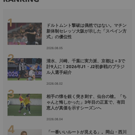
ドルトムント撃破は偶然ではない。マチン
新体制セレッソ大阪が示した「スペイン方
式」の優位性
2026.08.05
清水、川崎、千葉に実力派、京都は＋3で
計9人に！2026年J1・J2初参戦のブラジ
ル人選手紹介
2026.08.02
相手の懐を鋭く突き刺す、仙台の槍。「ち
ゃんと悔しかった」3年目の正直で、有田
恵人が真価を示すシーズンへ
2026.08.04
「一番いいルートが見える」。岡山・西川