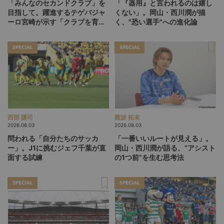
「みんなのセカンドクラブ」を
「『器用』と言われるのは嬉し
目指して。躍進するテゲバジャ
くない」。岡山・西川潤が描
ーロ宮崎が示す「クラブを育て
く、"恐い選手"への進化論
る」という価値観
SPECIAL
SPECIAL
西部 謙司
難波 拓未
2026.08.03
2026.08.03
問われる「自分たちのサッカ
「一番いいルートが見える」。
ー」。J1に挑むジェフ千葉が直
岡山・西川潤が語る、“アシスト
面する試練
の1つ前”を生む思考法
SPECIAL
SPECIAL