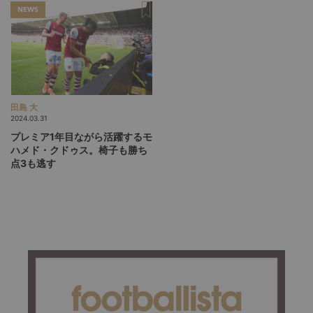
ブランディング……ガンバ大阪の
NEWS
発展はマルチクラブネットワー
クとともに
田島 大
2024.03.31
プレミア1年目ながら活躍するモ
ハメド・クドゥス。椅子も勝ち
点3も逃す