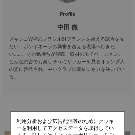
Profile
中田 徹
メキシコW杯のブラジル対フランスを超える試合を見
たい、ボンボネーラの興奮を超える現場へ行きた
い……。その気持ちが観戦、取材のモチベーション。
どんな試合でも楽しそうにサッカーを見るオランダ人
の姿に啓発され、中小クラブの取材にも力を注いでい
る。
関連記事
利用分析および広告配信等のためにクッキ
ーを利用してアクセスデータを取得してい
ます。詳しくは「クッキーポリシー」をご
SPECIAL
SPECIAL