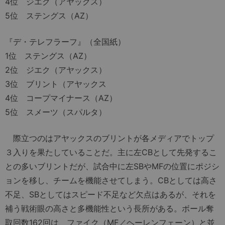
4位 ジエク（アヤックス）
5位 ステングス（AZ）
『デ・テレフラーフ』（全国紙）
1位 ステングス（AZ）
2位 ジエク（アヤックス）
3位 ブリント（アヤックス
4位 コープマイナース（AZ）
5位 スメーツ（スパルタ）
際立つのはアヤックスのブリントが各メディアでトップ
３入りを果たしていることだ。主に左CBとして先発するこ
との多いブリントだが、試合中に左SBやMFの位置にポジシ
ョンを移し、チームを機能させてしまう。CBとしては高さ
不足、SBとしてはスピード不足など欠点はあるが、それを
補う戦術眼の高さと多機能性という長所がある。ボール奪
取回数162回は、ファイク（MF／ヘーレンフェーン）と並