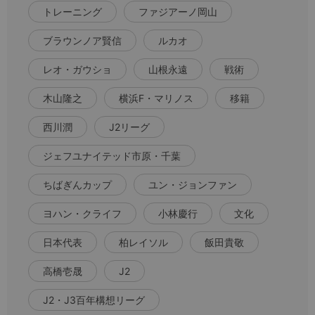
トレーニング
ファジアーノ岡山
ブラウンノア賢信
ルカオ
レオ・ガウショ
山根永遠
戦術
木山隆之
横浜F・マリノス
移籍
西川潤
J2リーグ
ジェフユナイテッド市原・千葉
ちばぎんカップ
ユン・ジョンファン
ヨハン・クライフ
小林慶行
文化
日本代表
柏レイソル
飯田貴敬
高橋壱晟
J2
J2・J3百年構想リーグ