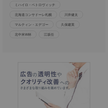
ミハイロ・ペトロヴィッチ
北海道コンサドーレ札幌
川井健太
マルティン・エデゴー
久保建英
北中米W杯
江坂任