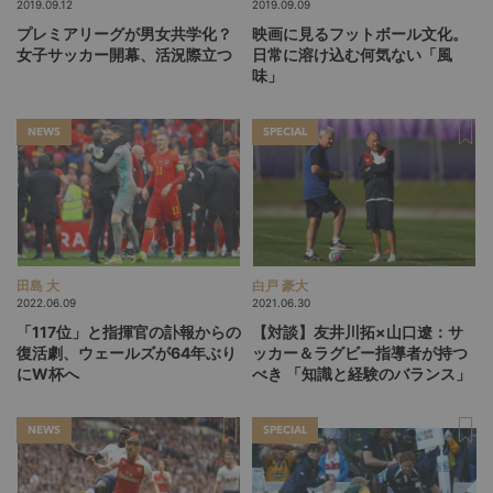
2019.09.12
2019.09.09
プレミアリーグが男女共学化？
映画に見るフットボール文化。
女子サッカー開幕、活況際立つ
日常に溶け込む何気ない「風
味」
NEWS
SPECIAL
田島 大
白戸 豪大
2022.06.09
2021.06.30
「117位」と指揮官の訃報からの
【対談】友井川拓×山口遼：サ
復活劇、ウェールズが64年ぶり
ッカー＆ラグビー指導者が持つ
にW杯へ
べき 「知識と経験のバランス」
NEWS
SPECIAL