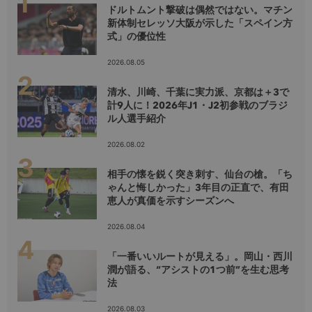
ドルトムント撃破は偶然ではない。マチン
新体制セレッソ大阪が示した「スペイン方
式」の優位性
2026.08.05
清水、川崎、千葉に実力派、京都は＋3で
計9人に！2026年J1・J2初参戦のブラジ
ル人選手紹介
2026.08.02
相手の懐を鋭く突き刺す、仙台の槍。「ち
ゃんと悔しかった」3年目の正直で、有田
恵人が真価を示すシーズンへ
2026.08.04
「一番いいルートが見える」。岡山・西川
潤が語る、“アシストの1つ前”を生む思考
法
2026.08.03