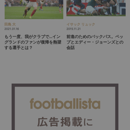
田島 大
イサック リュック
2021.01.16
2015.11.21
もう一度、我がクラブで…イン
前進のためのバックパス。ペッ
グランドのファンが復帰を熱望
プとエディー・ジョーンズとの
する選手とは？
会話