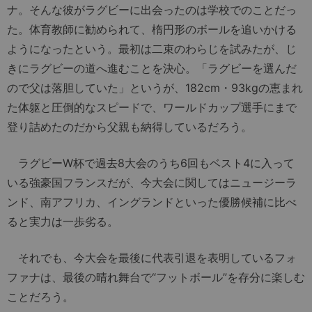
ナ。そんな彼がラグビーに出会ったのは学校でのことだっ
た。体育教師に勧められて、楕円形のボールを追いかける
ようになったという。最初は二束のわらじを試みたが、じ
きにラグビーの道へ進むことを決心。「ラグビーを選んだ
ので父は落胆していた」というが、182cm・93kgの恵まれ
た体躯と圧倒的なスピードで、ワールドカップ選手にまで
登り詰めたのだから父親も納得しているだろう。
ラグビーW杯で過去8大会のうち6回もベスト4に入って
いる強豪国フランスだが、今大会に関してはニュージーラ
ンド、南アフリカ、イングランドといった優勝候補に比べ
ると実力は一歩劣る。
それでも、今大会を最後に代表引退を表明しているフォ
ファナは、最後の晴れ舞台で“フットボール”を存分に楽しむ
ことだろう。