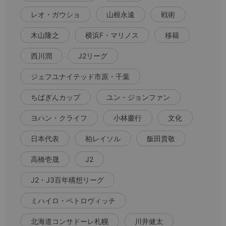
レオ・ガウショ
山根永遠
戦術
木山隆之
横浜F・マリノス
移籍
西川潤
J2リーグ
ジェフユナイテッド市原・千葉
ちばぎんカップ
ユン・ジョンファン
ヨハン・クライフ
小林慶行
文化
日本代表
柏レイソル
飯田貴敬
高橋壱晟
J2
J2・J3百年構想リーグ
ミハイロ・ペトロヴィッチ
北海道コンサドーレ札幌
川井健太