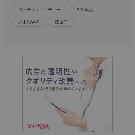
マルティン・エデゴー
久保建英
北中米W杯
江坂任