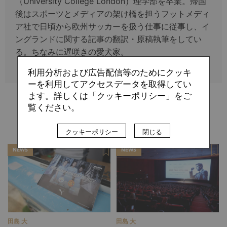
（University College London）理学部を卒業。帰国
後はスポーツとメディアの架け橋を担うフットメディ
ア社で日頃から欧州サッカーを扱う仕事に従事し、イ
ングランドに関する記事の翻訳・原稿執筆をしてい
る。ちなみに遅咲きの愛犬家。
利用分析および広告配信等のためにクッキ
ーを利用してアクセスデータを取得してい
ます。詳しくは「クッキーポリシー」をご
覧ください。
関連記事
クッキーポリシー
閉じる
NEWS
NEWS
田島 大
田島 大