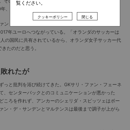
、その過程でパウラ監督との溝が深まっていった。そして
覧ください。
10年、両者は袂を分かった。
クッキーポリシー
閉じる
ァン・デ・サンデン、ビビアンヌ・ミーデマ、リーケ・マ
017年ユーロへつながっている。「オランダのサッカーは
0万人の国民に共有されているから、オランダ女子サッカー代
できたのだと思う。
は敗れたが
っと批判を浴び続けてきた。GKサリ・ファン・フェーネ
て、センターバックとのコミュニケーションが悪かった
どころを作れず、アンカーのシェリダ・スピッツェはボー
ァン・デ・サンデンとマルテンスは最後まで調子が上がら