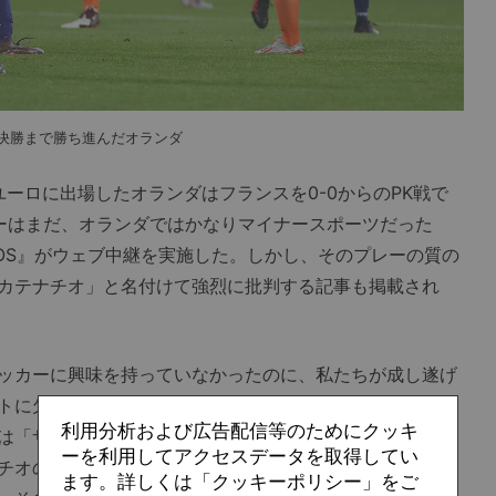
ま決勝まで勝ち進んだオランダ
ユーロに出場したオランダはフランスを0-0からのPK戦で
ーはまだ、オランダではかなりマイナースポーツだった
OS』がウェブ中継を実施した。しかし、そのプレーの質の
カテナチオ」と名付けて強烈に批判する記事も掲載され
ッカーに興味を持っていなかったのに、私たちが成し遂げ
トに欠ける」と憤り、私も「そのとおりだなあ」と思った
利用分析および広告配信等のためにクッキ
は「サッカーの作法」というものがある。KNVB（オラン
ーを利用してアクセスデータを取得してい
チオの女子代表チームを好しとせず、「オランダらしいサ
ます。詳しくは「クッキーポリシー」をご