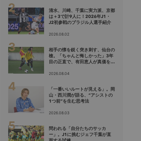
清水、川崎、千葉に実力派、京都
は＋3で計9人に！2026年J1・
J2初参戦のブラジル人選手紹介
2026.08.02
相手の懐を鋭く突き刺す、仙台の
槍。「ちゃんと悔しかった」3年
目の正直で、有田恵人が真価を示
すシーズンへ
2026.08.04
「一番いいルートが見える」。岡
山・西川潤が語る、“アシストの
1つ前”を生む思考法
2026.08.03
問われる「自分たちのサッカ
ー」。J1に挑むジェフ千葉が直
面する試練