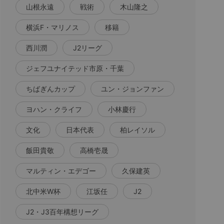
山根永遠
戦術
木山隆之
横浜F・マリノス
移籍
西川潤
J2リーグ
ジェフユナイテッド市原・千葉
ちばぎんカップ
ユン・ジョンファン
ヨハン・クライフ
小林慶行
文化
日本代表
柏レイソル
飯田貴敬
高橋壱晟
マルティン・エデゴー
久保建英
北中米W杯
江坂任
J2
J2・J3百年構想リーグ