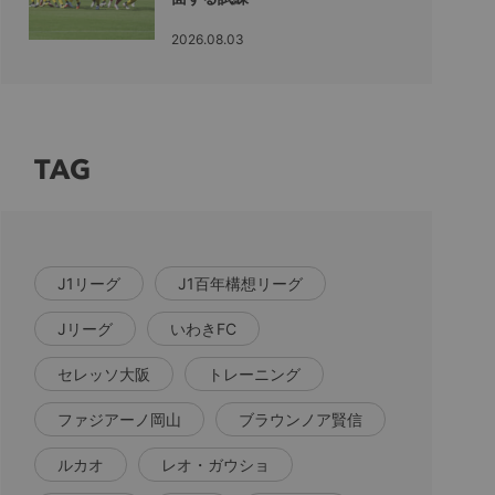
2026.08.03
TAG
J1リーグ
J1百年構想リーグ
Jリーグ
いわきFC
セレッソ大阪
トレーニング
ファジアーノ岡山
ブラウンノア賢信
ルカオ
レオ・ガウショ