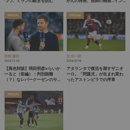
つつ、ミランの経営を読む
がんの再発、恩師の熱望…イン
テルを支える37歳の不撓不屈の
生き様
SPECIAL
SPECIAL
西部 謙司
安 洋一郎
2024.12.02
2024.07.16
【異色対談】岡田明彦×らいか
アタランタで復活を期すザニオ
ーると（前編）：判別困難
ーロ。「問題児」が生まれ変わ
（？）なレバークーゼンのサッ
ったアストンビラでの序章
カーを言語化する
SPECIAL