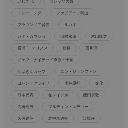
いわきFC
セレッソ大阪
トレーニング
ファジアーノ岡山
ブラウンノア賢信
ルカオ
レオ・ガウショ
山根永遠
木山隆之
横浜F・マリノス
移籍
西川潤
ジェフユナイテッド市原・千葉
ちばぎんカップ
ユン・ジョンファン
ヨハン・クライフ
小林慶行
文化
日本代表
柏レイソル
飯田貴敬
高橋壱晟
マルティン・エデゴー
久保建英
北中米W杯
江坂任