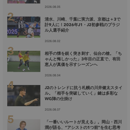
2026.08.05
清水、川崎、千葉に実力派、京都は＋3で
計9人に！2026年J1・J2初参戦のブラジ
ル人選手紹介
2026.08.02
相手の懐を鋭く突き刺す、仙台の槍。「ち
ゃんと悔しかった」3年目の正直で、有田
恵人が真価を示すシーズンへ
2026.08.04
J2のトレンドに抗う札幌の川井健太スタイ
ル。「相手を突破していく」鍵は多彩な
WG陣の仕掛け
2026.08.07
「一番いいルートが見える」。岡山・西川
潤が語る、“アシストの1つ前”を生む思考