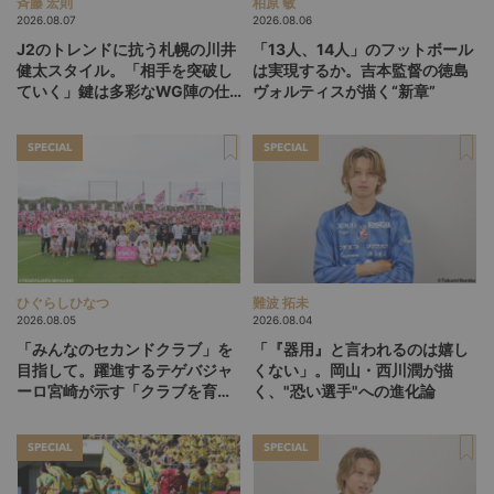
斉藤 宏則
柏原 敏
2026.08.07
2026.08.06
J2のトレンドに抗う札幌の川井
「13人、14人」のフットボール
健太スタイル。「相手を突破し
は実現するか。吉本監督の徳島
ていく」鍵は多彩なWG陣の仕
ヴォルティスが描く“新章”
掛け
SPECIAL
SPECIAL
ひぐらしひなつ
難波 拓未
2026.08.05
2026.08.04
「みんなのセカンドクラブ」を
「『器用』と言われるのは嬉し
目指して。躍進するテゲバジャ
くない」。岡山・西川潤が描
ーロ宮崎が示す「クラブを育て
く、"恐い選手"への進化論
る」という価値観
SPECIAL
SPECIAL