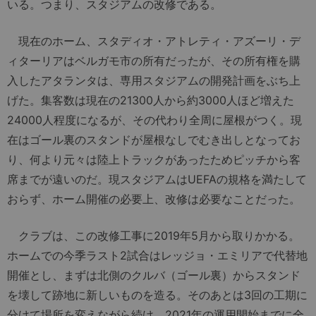
いる。つまり、スタジアムの改修である。
現在のホーム、スタディオ・アトレティ・アズーリ・デ
ィターリアはベルガモ市の所有だったが、その所有権を購
入したアタランタは、専用スタジアムの開発計画をぶち上
げた。集客数は現在の21300人から約3000人ほど増えた
24000人程度になるが、その代わり全周に屋根がつく。現
在はゴール裏のスタンドが屋根なしでむき出しとなってお
り、何より元々は陸上トラックがあったためピッチから客
席までが遠いのだ。現スタジアムはUEFAの規格を満たして
おらず、ホーム開催の必要上、改修は必要なことだった。
クラブは、この改修工事に2019年5月から取りかかる。
ホームでの今季ラスト2試合はレッジョ・エミリアで代替地
開催とし、まずは北側のクルバ（ゴール裏）からスタンド
を壊して跡地に新しいものを造る。そのあとは3回の工期に
分けて場所を変えながら続け、2021年の運用開始までに全