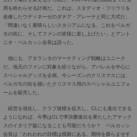
周を終わらせる計画だ。これは、スタディオ・フリウリを
改修したウディネーゼのダチア・アレーナと同じ方式だ。
「間違いなく素晴らしいスタジアムになる。これをベルガ
モの街に、そしてファンの皆様に差し上げたい」とアント
ニオ・ペルカッシ会長は語った。
他にも、アタランタのマーケティング戦略はユニーク
だ。地元のファンに対象を絞りながら、アパレルを中心に
スペシャルグッズを企画。今シーズンのクリスマスには、
ベルガモの街を描いたクリスマス用のスペシャルユニフォ
ームを販売した。
経営を強化し、クラブ規模を拡大し、CLにも進出できる
ようになれば、今季はCLで準決勝進出を果たしたアヤック
スのイタリア版になることも可能だろうか？ ペルカッシ
会長は「われわれの目標は残留にある。期待を膨らませす