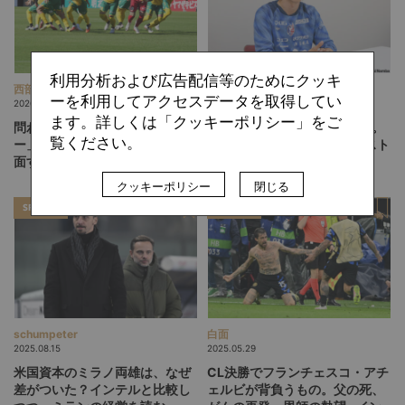
利用分析および広告配信等のためにクッキ
西部 謙司
難波 拓未
ーを利用してアクセスデータを取得してい
2026.08.03
2026.08.03
ます。詳しくは「クッキーポリシー」をご
問われる「自分たちのサッカ
「一番いいルートが見える」。
覧ください。
ー」。J1に挑むジェフ千葉が直
岡山・西川潤が語る、“アシスト
面する試練
の1つ前”を生む思考法
クッキーポリシー
閉じる
SPECIAL
SPECIAL
schumpeter
白面
2025.08.15
2025.05.29
米国資本のミラノ両雄は、なぜ
CL決勝でフランチェスコ・アチ
差がついた？インテルと比較し
ェルビが背負うもの。父の死、