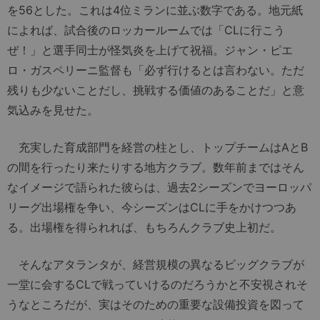
を56とした。これは4位ミランに並ぶ数字である。地元紙
によれば、試合後のロッカールームでは「CLに行こう
ぜ！」と選手同士が怪気炎を上げて祝福。ジャン・ピエ
ロ・ガスペリーニ監督も「必ず行けるとは言わない。ただ
残りも少ないことだし、挑戦する価値のあることだ」と意
気込みを見せた。
充実した育成部門を経営の柱とし、トップチームはAとB
の間を行ったり来たりする地方クラブ。数年前まではそん
なイメージで語られた彼らは、過去2シーズンでヨーロッパ
リーグ出場権を争い、今シーズンはCLに手をかけつつあ
る。出場権を得られれば、もちろんクラブ史上初だ。
そんなアタランタが、経営規模の異なるビッグクラブが
一堂に会するCLで戦っていけるのだろうかと不安視されそ
うなところだが、実はそのための重要な設備投資を図って