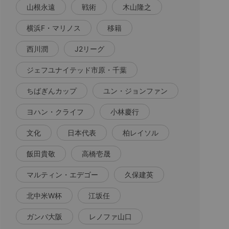
山根永遠
戦術
木山隆之
横浜F・マリノス
移籍
西川潤
J2リーグ
ジェフユナイテッド市原・千葉
ちばぎんカップ
ユン・ジョンファン
ヨハン・クライフ
小林慶行
文化
日本代表
柏レイソル
飯田貴敬
高橋壱晟
マルティン・エデゴー
久保建英
北中米W杯
江坂任
ガンバ大阪
レノファ山口