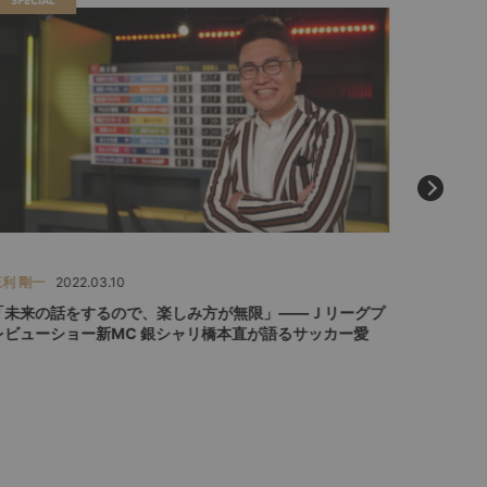
SPECIAL
SPECIAL
玉利 剛一
2022.03.10
玉利 剛一
「未来の話をするので、楽しみ方が無限」――Ｊリーグプ
「B.L
レビューショー新MC 銀シャリ橋本直が語るサッカー愛
の映像ビ