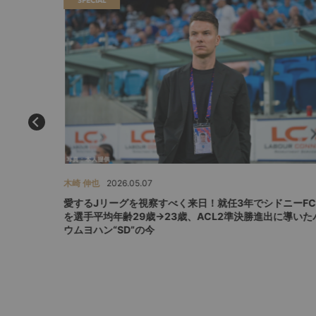
SPECIAL
木崎 伸也
2026.05.07
ネスの実
愛するJリーグを視察すべく来日！就任3年でシドニーF
を選手平均年齢29歳→23歳、ACL2準決勝進出に導いた
ウムヨハン“SD”の今