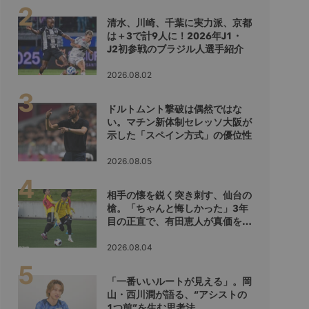
清水、川崎、千葉に実力派、京都
は＋3で計9人に！2026年J1・
J2初参戦のブラジル人選手紹介
2026.08.02
ドルトムント撃破は偶然ではな
い。マチン新体制セレッソ大阪が
示した「スペイン方式」の優位性
2026.08.05
相手の懐を鋭く突き刺す、仙台の
槍。「ちゃんと悔しかった」3年
目の正直で、有田恵人が真価を示
すシーズンへ
2026.08.04
「一番いいルートが見える」。岡
山・西川潤が語る、“アシストの
1つ前”を生む思考法