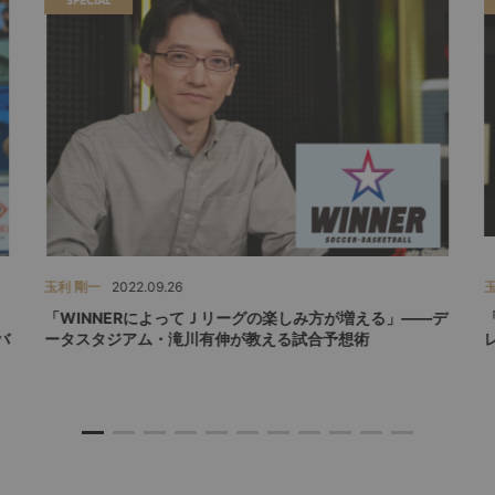
SPECIAL
玉利 剛一
2022.09.26
C
「WINNERによってＪリーグの楽しみ方が増える」――デ
バ
ータスタジアム・滝川有伸が教える試合予想術