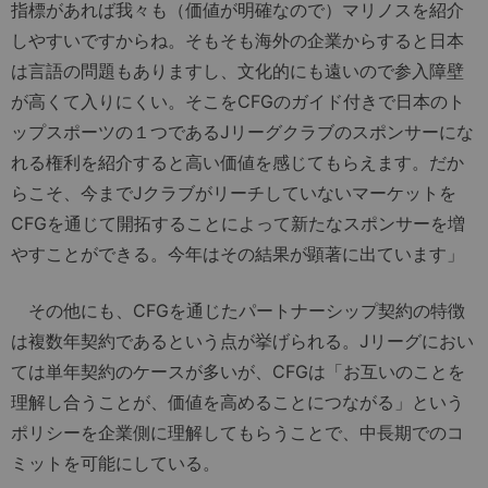
指標があれば我々も（価値が明確なので）マリノスを紹介
しやすいですからね。そもそも海外の企業からすると日本
は言語の問題もありますし、文化的にも遠いので参入障壁
が高くて入りにくい。そこをCFGのガイド付きで日本のト
ップスポーツの１つであるJリーグクラブのスポンサーにな
れる権利を紹介すると高い価値を感じてもらえます。だか
らこそ、今までJクラブがリーチしていないマーケットを
CFGを通じて開拓することによって新たなスポンサーを増
やすことができる。今年はその結果が顕著に出ています」
その他にも、CFGを通じたパートナーシップ契約の特徴
は複数年契約であるという点が挙げられる。Jリーグにおい
ては単年契約のケースが多いが、CFGは「お互いのことを
理解し合うことが、価値を高めることにつながる」という
ポリシーを企業側に理解してもらうことで、中長期でのコ
ミットを可能にしている。