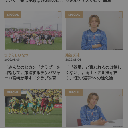
ていく」鍵は多彩なWG陣の仕
ヴォルティスが描く“新章”
掛け
SPECIAL
SPECIAL
ひぐらしひなつ
難波 拓未
2026.08.05
2026.08.04
「みんなのセカンドクラブ」を
「『器用』と言われるのは嬉し
目指して。躍進するテゲバジャ
くない」。岡山・西川潤が描
ーロ宮崎が示す「クラブを育て
く、"恐い選手"への進化論
る」という価値観
SPECIAL
SPECIAL