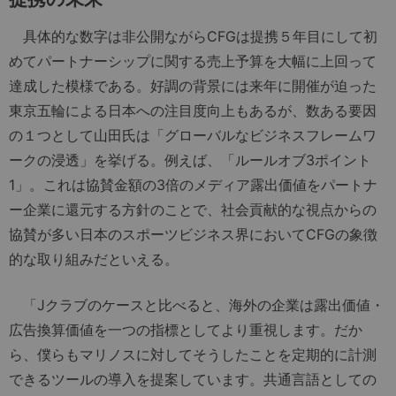
具体的な数字は非公開ながらCFGは提携５年目にして初
めてパートナーシップに関する売上予算を大幅に上回って
達成した模様である。好調の背景には来年に開催が迫った
東京五輪による日本への注目度向上もあるが、数ある要因
の１つとして山田氏は「グローバルなビジネスフレームワ
ークの浸透」を挙げる。例えば、「ルールオブ3ポイント
1」。これは協賛金額の3倍のメディア露出価値をパートナ
ー企業に還元する方針のことで、社会貢献的な視点からの
協賛が多い日本のスポーツビジネス界においてCFGの象徴
的な取り組みだといえる。
「Jクラブのケースと比べると、海外の企業は露出価値・
広告換算価値を一つの指標としてより重視します。だか
ら、僕らもマリノスに対してそうしたことを定期的に計測
できるツールの導入を提案しています。共通言語としての