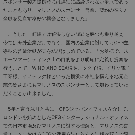
スポンサー契約提携時には詳細に議論されない争点であっ
たこともあり、マリノスのスポンサー営業、契約の在り方
全般を見直す格好の機会となりました」
こうした一筋縄では解決しない問題を幾つも乗り越え、
今では海外企業だけでなく、国内の企業に対してもCFG主
導型の営業活動が実を結びはじめている。「お蔭様で、ス
ポーツマーケティング上の目的をより明確に定義し提案を
行うことで、WIND AND SEA様や、ツクイ様、イリソ電子
工業様、イノテック様といった横浜に本社を構える地元企
業の皆さまにもマリノスのスポンサーとして加わっていた
だくことが出来ました」
5年と言う歳月と共に、CFGジャパンオフィスを介して、
ロンドンを始めとしたCFGインターナショナル・オフィス
での日本市場及びマリノスに対する理解と、マリノスの営
業チームにおけるCFGの活用方法に対する理解が双方で深