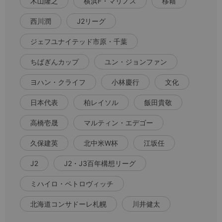
木山隆之
横浜F・マリノス
移籍
西川潤
J2リーグ
ジェフユナイテッド市原・千葉
ちばぎんカップ
ユン・ジョンファン
ヨハン・クライフ
小林慶行
文化
日本代表
柏レイソル
飯田貴敬
高橋壱晟
マルティン・エデゴー
久保建英
北中米W杯
江坂任
J2
J2・J3百年構想リーグ
ミハイロ・ペトロヴィッチ
北海道コンサドーレ札幌
川井健太