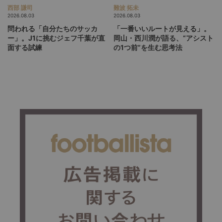
西部 謙司
難波 拓未
2026.08.03
2026.08.03
問われる「自分たちのサッカ
「一番いいルートが見える」。
ー」。J1に挑むジェフ千葉が直
岡山・西川潤が語る、“アシスト
面する試練
の1つ前”を生む思考法