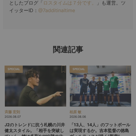
としたブログ「
ロスタイムは７分です。
」も運営。ツ
イッターID：
@7additinaltime
関連記事
SPECIAL
SPECIAL
斉藤 宏則
柏原 敏
2026.08.07
2026.08.06
J2のトレンドに抗う札幌の川井
「13人、14人」のフットボール
健太スタイル。「相手を突破し
は実現するか。吉本監督の徳島