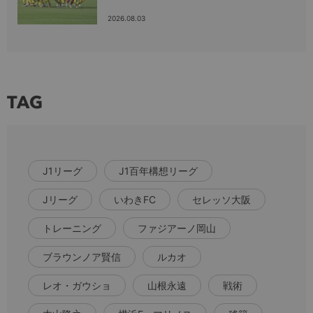
2026.08.03
TAG
J1リーグ
J1百年構想リーグ
Jリーグ
いわきFC
セレッソ大阪
トレーニング
ファジアーノ岡山
ブラウンノア賢信
ルカオ
レオ・ガウショ
山根永遠
戦術