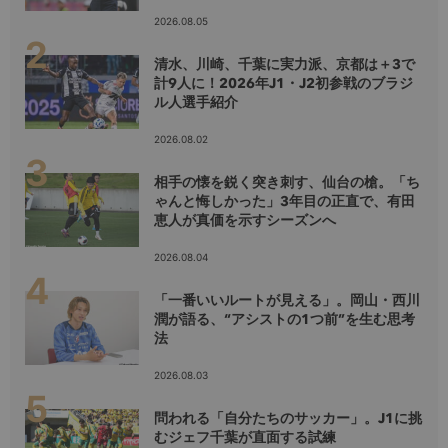
2026.08.05
清水、川崎、千葉に実力派、京都は＋3で
計9人に！2026年J1・J2初参戦のブラジ
ル人選手紹介
2026.08.02
相手の懐を鋭く突き刺す、仙台の槍。「ち
ゃんと悔しかった」3年目の正直で、有田
恵人が真価を示すシーズンへ
2026.08.04
「一番いいルートが見える」。岡山・西川
潤が語る、“アシストの1つ前”を生む思考
法
2026.08.03
問われる「自分たちのサッカー」。J1に挑
むジェフ千葉が直面する試練