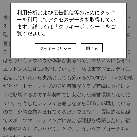
「パートナー企業に対しては定期的にレビューをして、
利用分析および広告配信等のためにクッキ
提供するメリットをブラッシュアップすることを行ってい
ーを利用してアクセスデータを取得してい
る。マンチェスター・シティではLED看板のデザイン１つ
ます。詳しくは「クッキーポリシー」をご
覧ください。
取っても、パートナー企業のロゴサイズや文字数などの改
善を重ねて露出価値の最大化を図っています。日本ではこ
クッキーポリシー
閉じる
こまで実施しているクラブは少ないと思うのですがCFGに
はそういうノウハウや体制があるので、マリノスにもその
エッセンスは常に紹介しています。私は東京ヴェルディに
在籍していたから実感としても分かるのですが、J２の規模
だとパートナーシップの契約有無がクラブ存続にダイレク
トに影響するので単年契約では安定した経営環境となりに
くい。そうしたジレンマを感じながらCFGに転職している
ので、外資企業を連れてくるだけではなく、長期的な目線
でスポーツマーケティングにおける理想を構築したい。複
数年契約をしていただくことで、こういうアプローチも可