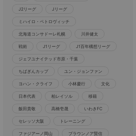
J2リーグ
Jリーグ
ミハイロ・ペトロヴィッチ
北海道コンサドーレ札幌
川井健太
戦術
J1リーグ
J1百年構想リーグ
ジェフユナイテッド市原・千葉
ちばぎんカップ
ユン・ジョンファン
ヨハン・クライフ
小林慶行
文化
日本代表
柏レイソル
移籍
飯田貴敬
高橋壱晟
いわきFC
セレッソ大阪
トレーニング
ファジアーノ岡山
ブラウンノア賢信