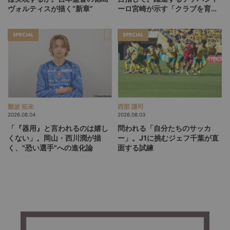
ヴォルティスが描く“新章”
ーロ宮崎が示す「クラブを育て
る」という価値観
SPECIAL
SPECIAL
難波 拓未
西部 謙司
2026.08.04
2026.08.03
「『器用』と言われるのは嬉し
問われる「自分たちのサッカ
くない」。岡山・西川潤が描
ー」。J1に挑むジェフ千葉が直
く、"恐い選手"への進化論
面する試練