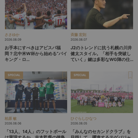
ささゆか
斉藤 宏則
2026.08.09
2026.08.07
お手本にすべきはアビスパ福
J2のトレンドに抗う札幌の川井
岡？北中米W杯から始める“バイ
健太スタイル。「相手を突破し
キング・ロ
ていく」鍵は多彩なWG陣の仕
ー”、“Wonderwall”の日本版を
掛け
探す旅
SPECIAL
SPECIAL
柏原 敏
ひぐらしひなつ
2026.08.06
2026.08.05
「13人、14人」のフットボール
「みんなのセカンドクラブ」を
は実現するか。吉本監督の徳島
目指して。躍進するテゲバジャ