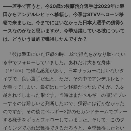
――若手で言うと、今20歳の後藤啓介選手は2023年に磐
田からアンデルレヒトへ移籍し、今季はSTVVへローン移
籍で来ました。今までにはいなかった日本人選手の獲得ケ
ースなのかなと思いますが、今季活躍している彼について
は、どういう目的で獲得したんですか？
「彼は磐田にいた17歳の時、J2で得点をかなり取ってい
る中でフォローしていました。あれだけ大きな身体
（191cm）で得点感覚があり、日本サッカーにはいないタ
イプで、良い選手だねと。ただ、その中でアンデルレヒト
が買ってしまい、最初はローン移籍だったのですが、先を
越されてしまった形です。当時はまだベルギーの1部でプレ
ーするのは難しいと判断したので、獲得には行かなかった
のですが、その後にベルギー2部のセカンドチームでプレー
する様子をずっとフォローしていました。そして、このタ
イミングであれば獲得できるだろうと、今季獲得したとい