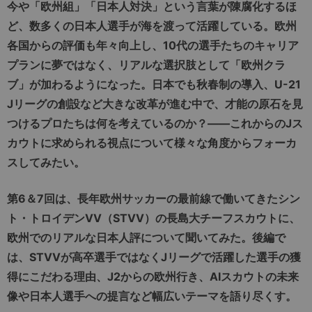
今や「欧州組」「日本人対決」という言葉が陳腐化するほ
ど、数多くの日本人選手が海を渡って活躍している。欧州
各国からの評価も年々向上し、10代の選手たちのキャリア
プランに夢ではなく、リアルな選択肢として「欧州クラ
ブ」が加わるようになった。日本でも秋春制の導入、U-21
Jリーグの創設など大きな改革が進む中で、才能の原石を見
つけるプロたちは何を考えているのか？――これからのJス
カウトに求められる視点について様々な角度からフォーカ
スしてみたい。
第6＆7回は、長年欧州サッカーの最前線で働いてきたシン
ト・トロイデンVV（STVV）の長島大チーフスカウトに、
欧州でのリアルな日本人評について聞いてみた。後編で
は、STVVが高卒選手ではなくJリーグで活躍した選手の獲
得にこだわる理由、J2からの欧州行き、AIスカウトの未来
像や日本人選手への提言など幅広いテーマを語り尽くす。