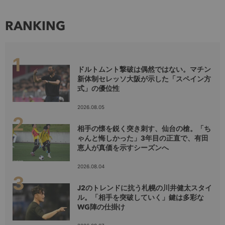
RANKING
ドルトムント撃破は偶然ではない。マチン
新体制セレッソ大阪が示した「スペイン方
式」の優位性
2026.08.05
相手の懐を鋭く突き刺す、仙台の槍。「ち
ゃんと悔しかった」3年目の正直で、有田
恵人が真価を示すシーズンへ
2026.08.04
J2のトレンドに抗う札幌の川井健太スタイ
ル。「相手を突破していく」鍵は多彩な
WG陣の仕掛け