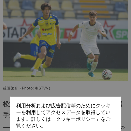
後藤啓介（Photo: ©STVV）
松澤獲得の理由「J2の中でも欧州向きの選
利用分析および広告配信等のためにクッキ
ーを利用してアクセスデータを取得してい
手がいる」
ます。詳しくは「クッキーポリシー」をご
覧ください。
――高校生や大学生だけではなく、最近は後藤啓介選手の