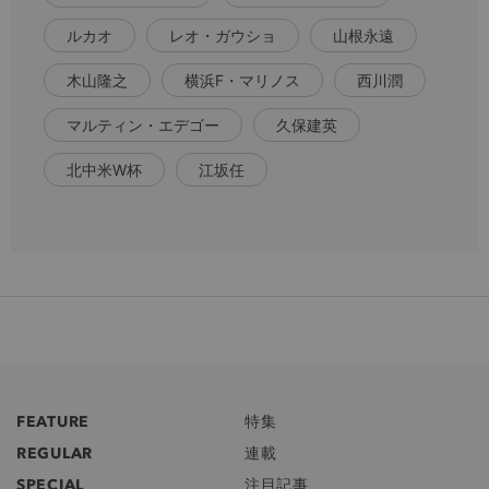
ルカオ
レオ・ガウショ
山根永遠
木山隆之
横浜F・マリノス
西川潤
マルティン・エデゴー
久保建英
北中米W杯
江坂任
FEATURE
特集
REGULAR
連載
SPECIAL
注目記事