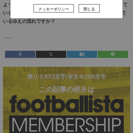
ようにJ1を経由せず、J2から欧州へ行く若い選手が増えて
クッキーポリシー
閉じる
いると思いますが、やはり日本人選手への注目が集まって
いるゆえの流れですか？
……
残り:3,853文字/全文:6,208文字
この記事の続きは