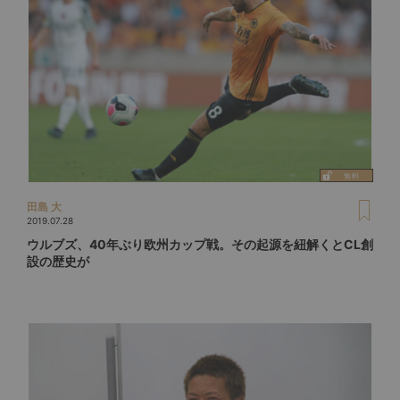
田島 大
2019.07.28
ウルブズ、40年ぶり欧州カップ戦。その起源を紐解くとCL創
設の歴史が