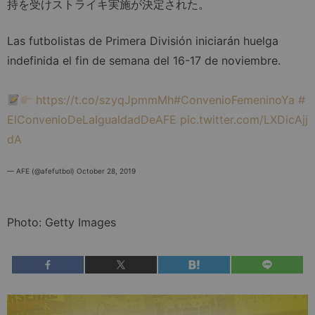
持を受けストライキ実施が決定された。
Las futbolistas de Primera División iniciarán huelga
indefinida el fin de semana del 16-17 de noviembre.
https://t.co/szyqJpmmMh
#ConvenioFemeninoYa
#
ElConvenioDeLaIgualdadDeAFE
pic.twitter.com/LXDicAjj
dA
— AFE (@afefutbol)
October 28, 2019
Photo: Getty Images