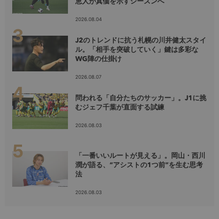
恵人が真価を示すシーズンへ
2026.08.04
J2のトレンドに抗う札幌の川井健太スタイ
ル。「相手を突破していく」鍵は多彩な
WG陣の仕掛け
2026.08.07
問われる「自分たちのサッカー」。J1に挑
むジェフ千葉が直面する試練
2026.08.03
「一番いいルートが見える」。岡山・西川
潤が語る、“アシストの1つ前”を生む思考
法
2026.08.03