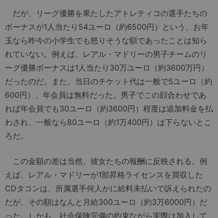
だが、リーグ優勝を果たしたアトレティコの選手たちの
ボーナスが1人当たり54ユーロ（約6500円）という、お年
玉なら昨今の小学生でも怒りそうな額であったことは知ら
れていない。例えば、レアル・マドリーの男子チームのリ
ーグ優勝ボーナスは1人当たり30万ユーロ（約3600万円）
だったのだ。また、当日のチケット代は一般で5ユーロ（約
600円）、年会員は無料だった。男子でこの顔合わせであ
れば年会員でも30ユーロ（約3600円）程度は追加料金を払
わされ、一般なら80ユーロ（約1万400円）は下らないとこ
ろだ。
この金額の差は当然、彼女たちの報酬に反映される。例
えば、レアル・マドリーが1部昇格ライセンスを買収した
CDタコンは、所属選手何人かに給料未払いで訴えられたの
だが、その額はなんと月給300ユーロ（約3万6000円）だ
った。しかも、社会保険完備の約束ながら実際は加入して