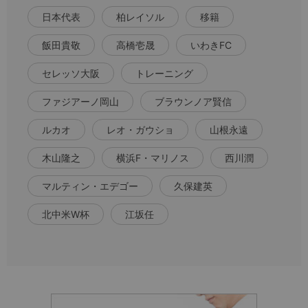
日本代表
柏レイソル
移籍
飯田貴敬
高橋壱晟
いわきFC
セレッソ大阪
トレーニング
ファジアーノ岡山
ブラウンノア賢信
ルカオ
レオ・ガウショ
山根永遠
木山隆之
横浜F・マリノス
西川潤
マルティン・エデゴー
久保建英
北中米W杯
江坂任