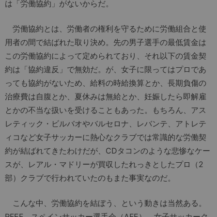
は「労働協約」がないからだ。
労働協約とは、労働者の権利を守るために労働組合と使
用者の間で結ばれた取り決め。先の男子選手の最低賃金は
この労働協約によって定められており、それ以下の賃金契
約は「協約違反」で無効だ。が、女子に限ってはプロであ
っても協約がないため、給料の時給換算とか、長期負傷の
治療費は自腹とか、夏休みは無給とか、妊娠したら即解雇
とかの不当な扱いを受けることもあった。もちろん、アス
レティック・ビルバオやバルセロナ、レバンテ、アトレテ
ィコなど女子サッカーに熱心なクラブでは常識的な労働契
約が結ばれてきたわけだが、CDタコンのような悲惨なケー
スが、レアル・マドリーが買収したれっきとしたプロ（2
部）クラブで行われていたのもまた事実なのだ。
こんな中、労働協約を結ぼう、という動きは当然ある。
RFEF、スペインサッカー選手会（AFE）、女子サッカーク