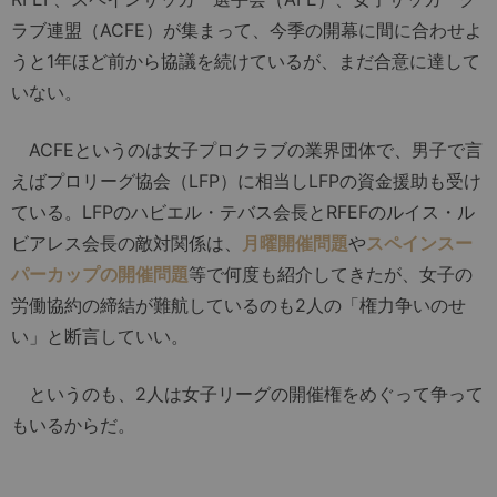
ラブ連盟（ACFE）が集まって、今季の開幕に間に合わせよ
うと1年ほど前から協議を続けているが、まだ合意に達して
いない。
ACFEというのは女子プロクラブの業界団体で、男子で言
えばプロリーグ協会（LFP）に相当しLFPの資金援助も受け
ている。LFPのハビエル・テバス会長とRFEFのルイス・ル
ビアレス会長の敵対関係は、
月曜開催問題
や
スペインスー
パーカップの開催問題
等で何度も紹介してきたが、女子の
労働協約の締結が難航しているのも2人の「権力争いのせ
い」と断言していい。
というのも、2人は女子リーグの開催権をめぐって争って
もいるからだ。