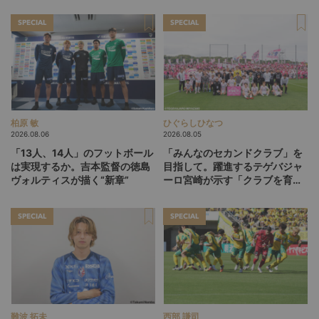
探す旅
SPECIAL
SPECIAL
柏原 敏
ひぐらしひなつ
2026.08.06
2026.08.05
「13人、14人」のフットボール
「みんなのセカンドクラブ」を
は実現するか。吉本監督の徳島
目指して。躍進するテゲバジャ
ヴォルティスが描く“新章”
ーロ宮崎が示す「クラブを育て
る」という価値観
SPECIAL
SPECIAL
難波 拓未
西部 謙司