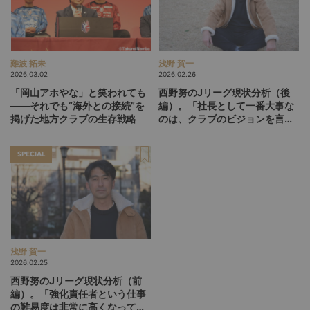
難波 拓未
浅野 賀一
2026.03.02
2026.02.26
「岡山アホやな」と笑われても
西野努のJリーグ現状分析（後
――それでも“海外との接続”を
編）。「社長として一番大事な
掲げた地方クラブの生存戦略
のは、クラブのビジョンを言語
化して掲げ続けること」
SPECIAL
浅野 賀一
2026.02.25
西野努のJリーグ現状分析（前
編）。「強化責任者という仕事
の難易度は非常に高くなってい