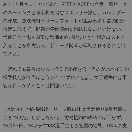
あと1カ月ちょっとの間に、RFEFとACFEの合意、新リーグ
のネーミングと命名権を含むスポンサー探し、カレンダー
の作成、放映権料とリーグブランドが生み出す利益の配分
決定に加えて、問題の労働協約を締結しないといけない。
労働組合であるAFEは労働協約が結ばれない場合はストに
入ることを宣言済み、新リーグ開幕が延期される恐れも出
てきた。
遅れても最後はウルトラCで辻褄を合せるのがスペインの
得意技だが今回はどうか？ いずれにせよ、女子選手には不
安な日々が続くことは間違いない。
（※編注）本稿掲載後、リーグ戦自体は予定通り9月開幕に
こぎつけた。しかしながら、労働協約の締結には至らず。
10月23日、16クラブ188選手による投票の結果、93％の支