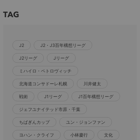
TAG
J2
J2・J3百年構想リーグ
J2リーグ
Jリーグ
ミハイロ・ペトロヴィッチ
北海道コンサドーレ札幌
川井健太
戦術
J1リーグ
J1百年構想リーグ
ジェフユナイテッド市原・千葉
ちばぎんカップ
ユン・ジョンファン
ヨハン・クライフ
小林慶行
文化