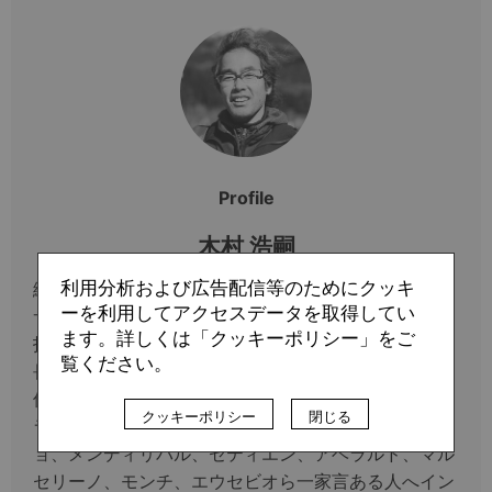
Profile
木村 浩嗣
利用分析および広告配信等のためにクッキ
編集者を経て94年にスペインへ。98年、99年と同国
ーを利用してアクセスデータを取得してい
サッカー連盟の監督ライセンスを取得し少年チームを
ます。詳しくは「クッキーポリシー」をご
指導。06年の創刊時から務めた『footballista』編集
覧ください。
長を15年7月に辞し、フリーに。17年にユース指導を
休止する一方、映画関連の執筆に進出。グアルディオ
クッキーポリシー
閉じる
ラ、イエロ、リージョ、パコ・へメス、ブトラゲーニ
ョ、メンディリバル、セティエン、アベラルド、マル
セリーノ、モンチ、エウセビオら一家言ある人へイン