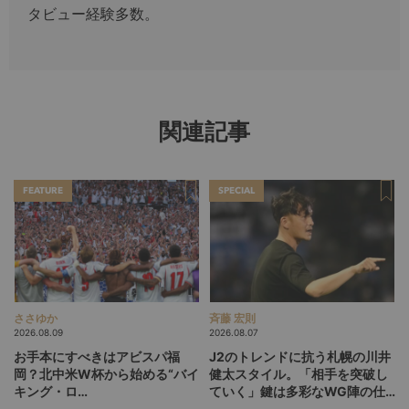
タビュー経験多数。
関連記事
FEATURE
SPECIAL
ささゆか
斉藤 宏則
2026.08.09
2026.08.07
お手本にすべきはアビスパ福
J2のトレンドに抗う札幌の川井
岡？北中米W杯から始める“バイ
健太スタイル。「相手を突破し
キング・ロ
ていく」鍵は多彩なWG陣の仕
ー”、“Wonderwall”の日本版を
掛け