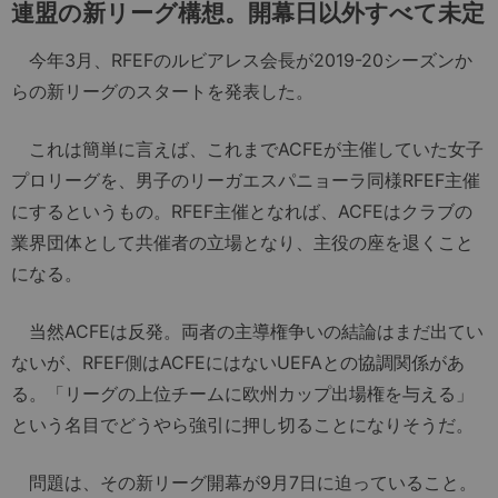
連盟の新リーグ構想。開幕日以外すべて未定
今年3月、RFEFのルビアレス会長が2019-20シーズンか
らの新リーグのスタートを発表した。
これは簡単に言えば、これまでACFEが主催していた女子
プロリーグを、男子のリーガエスパニョーラ同様RFEF主催
にするというもの。RFEF主催となれば、ACFEはクラブの
業界団体として共催者の立場となり、主役の座を退くこと
になる。
当然ACFEは反発。両者の主導権争いの結論はまだ出てい
ないが、RFEF側はACFEにはないUEFAとの協調関係があ
る。「リーグの上位チームに欧州カップ出場権を与える」
という名目でどうやら強引に押し切ることになりそうだ。
問題は、その新リーグ開幕が9月7日に迫っていること。