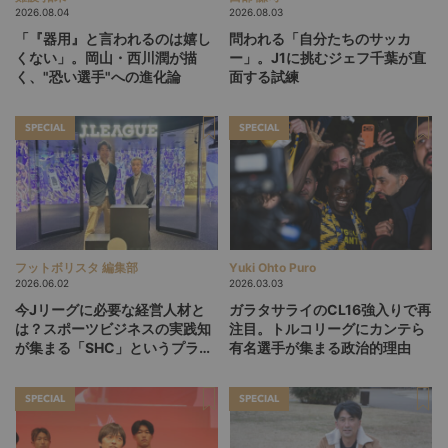
2026.08.04
2026.08.03
「『器用』と言われるのは嬉し
問われる「自分たちのサッカ
くない」。岡山・西川潤が描
ー」。J1に挑むジェフ千葉が直
く、"恐い選手"への進化論
面する試練
SPECIAL
SPECIAL
フットボリスタ 編集部
Yuki Ohto Puro
2026.06.02
2026.03.03
今Jリーグに必要な経営人材と
ガラタサライのCL16強入りで再
は？スポーツビジネスの実践知
注目。トルコリーグにカンテら
が集まる「SHC」というプラッ
有名選手が集まる政治的理由
トフォーム
SPECIAL
SPECIAL