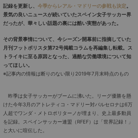
記録を更新し、
今季からレアル・マドリーの参戦も決定
。
景気の良いニュースが続いていたスペイン女子サッカー界
だったが、華々しい話題の裏には酷い実態があった。
その背景事情について、今シーズン開幕前に指摘していた
月刊フットボリスタ第72号掲載コラムを再編集し転載。ス
トライキに至る原因となった、過酷な労働環境について知
ってほしい。
※記事内の情報は断りのない限り2019年7月末時点のもの
昨季は女子サッカーがブームに沸いた。リーグ優勝を懸
けた今年3月のアトレティコ・マドリー対バルセロナは6万
人超でワンダ・メトロポリターノが埋まり、史上最多動員
を記録。スペインサッカー連盟（RFEF）は「世界記録！」
と大いに喧伝した。