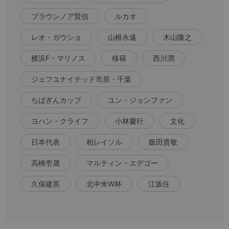
ブラウンノア賢信
ルカオ
レオ・ガウショ
山根永遠
木山隆之
横浜F・マリノス
移籍
西川潤
ジェフユナイテッド市原・千葉
ちばぎんカップ
ユン・ジョンファン
ヨハン・クライフ
小林慶行
文化
日本代表
柏レイソル
飯田貴敬
高橋壱晟
マルティン・エデゴー
久保建英
北中米W杯
江坂任