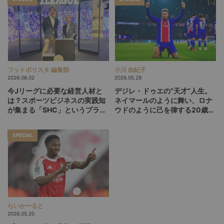
フットボリスタ 編集部
小川 由紀子
2026.06.02
2026.05.29
今Jリーグに必要な経営人材と
デジレ・ドゥエの“天才”人生。
は？スポーツビジネスの実践知
ネイマールのように舞い、ロナ
が集まる「SHC」というプラッ
ウドのように己を律する20歳
トフォーム
が、パリSGをCL連覇に導くか
SPECIAL
らいかーると
2026.05.20