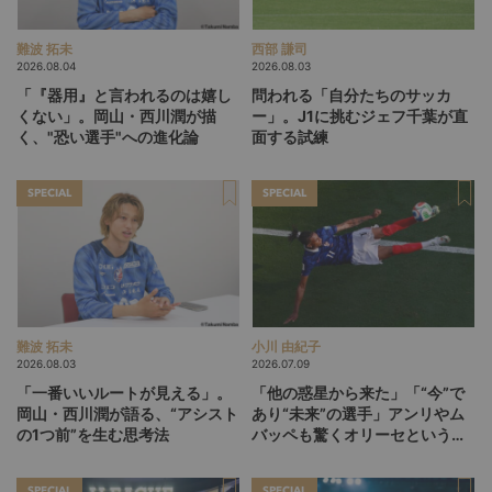
難波 拓未
西部 謙司
2026.08.04
2026.08.03
「『器用』と言われるのは嬉し
問われる「自分たちのサッカ
くない」。岡山・西川潤が描
ー」。J1に挑むジェフ千葉が直
く、"恐い選手"への進化論
面する試練
SPECIAL
SPECIAL
難波 拓未
小川 由紀子
2026.08.03
2026.07.09
「一番いいルートが見える」。
「他の惑星から来た」「“今”で
岡山・西川潤が語る、“アシスト
あり“未来”の選手」アンリやム
の1つ前”を生む思考法
バッペも驚くオリーセというフ
ランスの新怪物
SPECIAL
SPECIAL