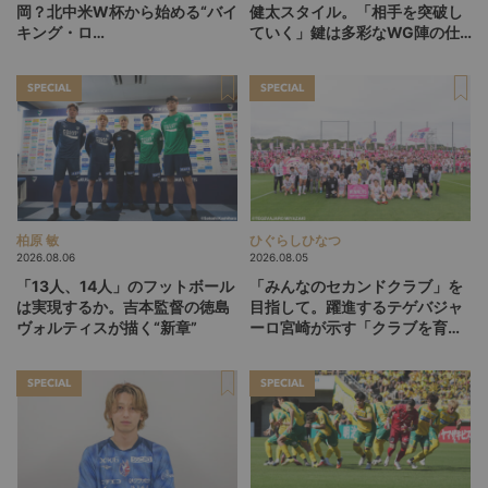
岡？北中米W杯から始める“バイ
健太スタイル。「相手を突破し
キング・ロ
ていく」鍵は多彩なWG陣の仕
ー”、“Wonderwall”の日本版を
掛け
探す旅
SPECIAL
SPECIAL
柏原 敏
ひぐらしひなつ
2026.08.06
2026.08.05
「13人、14人」のフットボール
「みんなのセカンドクラブ」を
は実現するか。吉本監督の徳島
目指して。躍進するテゲバジャ
ヴォルティスが描く“新章”
ーロ宮崎が示す「クラブを育て
る」という価値観
SPECIAL
SPECIAL