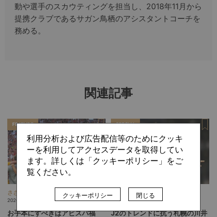
動や選手のスカウティングを担当し、2018年11月から
提携クラブであるサガン鳥栖のアシスタントコーチを
務める。
関連記事
FEATURE
SPECIAL
利用分析および広告配信等のためにクッキ
ーを利用してアクセスデータを取得してい
ます。詳しくは「クッキーポリシー」をご
覧ください。
ささゆか
斉藤 宏則
クッキーポリシー
閉じる
2026.08.09
2026.08.07
お手本にすべきはアビスパ福
J2のトレンドに抗う札幌の川井