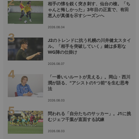
相手の懐を鋭く突き刺す、仙台の槍。「ち
ゃんと悔しかった」3年目の正直で、有田
恵人が真価を示すシーズンへ
2026.08.04
J2のトレンドに抗う札幌の川井健太スタイ
ル。「相手を突破していく」鍵は多彩な
WG陣の仕掛け
2026.08.07
「一番いいルートが見える」。岡山・西川
潤が語る、“アシストの1つ前”を生む思考
法
2026.08.03
問われる「自分たちのサッカー」。J1に挑
むジェフ千葉が直面する試練
2026.08.03