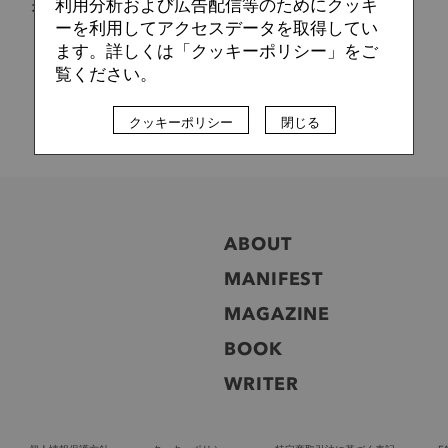
利用分析および広告配信等のためにクッキ
オランダ式サッカー分析 重版記念“分析論は料理のレシピ作
り”
ーを利用してアクセスデータを取得してい
ます。詳しくは「クッキーポリシー」をご
覧ください。
クッキーポリシー
閉じる
ABOUT
MANIFEST
MAGAZINE
BOOK
WRITER