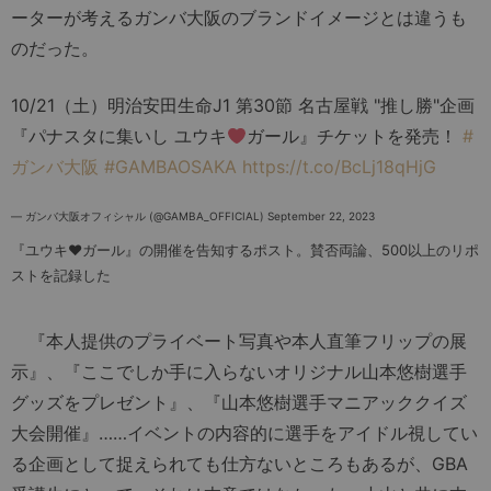
ーターが考えるガンバ大阪のブランドイメージとは違うも
のだった。
10/21（土）明治安田生命J1 第30節 名古屋戦 "推し勝"企画
『パナスタに集いし ユウキ
ガール』チケットを発売！
#
ガンバ大阪
#GAMBAOSAKA
https://t.co/BcLj18qHjG
— ガンバ大阪オフィシャル (@GAMBA_OFFICIAL)
September 22, 2023
『ユウキ♥︎ガール』の開催を告知するポスト。賛否両論、500以上のリポ
ストを記録した
『本人提供のプライベート写真や本人直筆フリップの展
示』、『ここでしか手に入らないオリジナル山本悠樹選手
グッズをプレゼント』、『山本悠樹選手マニアッククイズ
大会開催』……イベントの内容的に選手をアイドル視してい
る企画として捉えられても仕方ないところもあるが、GBA