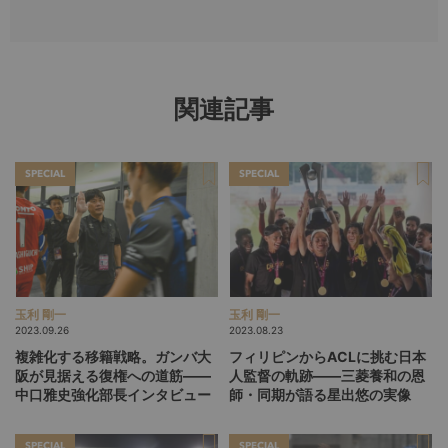
関連記事
SPECIAL
SPECIAL
玉利 剛一
玉利 剛一
2023.09.26
2023.08.23
複雑化する移籍戦略。ガンバ大
フィリピンからACLに挑む日本
阪が見据える復権への道筋――
人監督の軌跡――三菱養和の恩
中口雅史強化部長インタビュー
師・同期が語る星出悠の実像
SPECIAL
SPECIAL