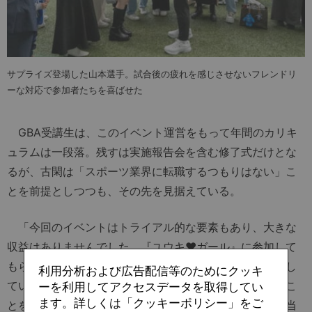
サプライズ登場した山本選手。試合後の疲れを感じさせないフレンドリ
ーな対応で参加者たちを喜ばせた
GBA受講生は、このイベント運営をもって年間のカリキ
ュラムは一段落。残すは実施報告会を含む修了式だけとな
るが、古閑は「スポーツ業界に転職するつもりはない」こ
とを前提としつつも、その先を見据えている。
「今回のイベントはトライアル的な要素もあり、大きな
収益はありませんでした。『ユウキ♥ガール』に参加して
もらった方のスタジアム来場回数を今後どのように増やし
利用分析および広告配信等のためにクッキ
ていくのか。選手個人を推す企画にポテンシャルがあるこ
ーを利用してアクセスデータを取得してい
ます。詳しくは「クッキーポリシー」をご
とをふまえて、今後の企画にどのように活かすのか。本当