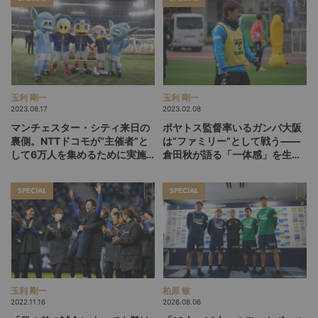
玉利 剛一
玉利 剛一
2023.08.17
2023.02.08
マンチェスター・シティ来日の
ポヤトス監督率いるガンバ大阪
裏側。NTTドコモが“主催者”と
は“ファミリー”として戦う――
して6万人を集めるために実施
倉田秋が語る「一体感」を生む
したこと
ために必要なこと
SPECIAL
SPECIAL
玉利 剛一
柏原 敏
2022.11.16
2026.08.06