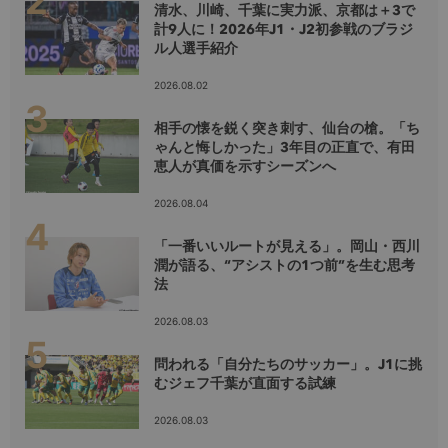
清水、川崎、千葉に実力派、京都は＋3で
計9人に！2026年J1・J2初参戦のブラジ
ル人選手紹介
2026.08.02
相手の懐を鋭く突き刺す、仙台の槍。「ち
ゃんと悔しかった」3年目の正直で、有田
恵人が真価を示すシーズンへ
2026.08.04
「一番いいルートが見える」。岡山・西川
潤が語る、“アシストの1つ前”を生む思考
法
2026.08.03
問われる「自分たちのサッカー」。J1に挑
むジェフ千葉が直面する試練
2026.08.03