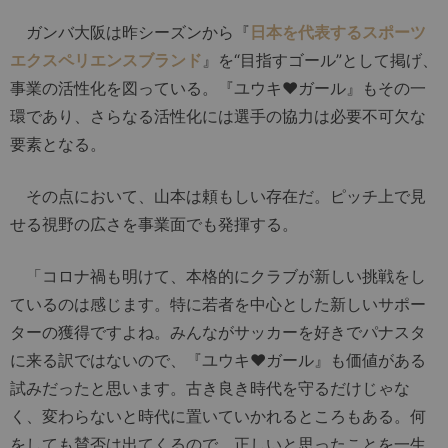
ガンバ大阪は昨シーズンから『
日本を代表するスポーツ
エクスペリエンスブランド
』を“目指すゴール”として掲げ、
事業の活性化を図っている。『ユウキ♥︎ガール』もその一
環であり、さらなる活性化には選手の協力は必要不可欠な
要素となる。
その点において、山本は頼もしい存在だ。ピッチ上で見
せる視野の広さを事業面でも発揮する。
「コロナ禍も明けて、本格的にクラブが新しい挑戦をし
ているのは感じます。特に若者を中心とした新しいサポー
ターの獲得ですよね。みんながサッカーを好きでパナスタ
に来る訳ではないので、『ユウキ♥︎ガール』も価値がある
試みだったと思います。古き良き時代を守るだけじゃな
く、変わらないと時代に置いていかれるところもある。何
をしても賛否は出てくるので、正しいと思ったことを一生