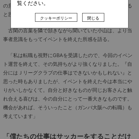
覧ください。
の意味でこのイベントを評価するのは、もう少し先になる
と思います」
クッキーポリシー
閉じる
古閑の言葉を隣で頷きながら聞いていた小山は、より当
事者意識をもってイベントを終えた所感を語る。
「私は転職も視野にGBAを受講したので、今回のイベン
ト運営を終えて、その気持ちがより強くなりました。『自
分にはＪリーグクラブの仕事はできないかもしれない』と
思った時もありましたが、イベントを終えた今は本当にや
りがいしかなくて。自分と好きなものが同じお客さんと触
れ合える喜びは、今の自分にとって一番大きなものです。
機会があれば、そういったこと（ガンバ大阪への転職）も
考えています」
「僕たちの仕事はサッカーをすることだけ