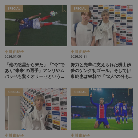
SPECIAL
SPECIAL
小川 由紀子
小川 由紀子
2026.07.09
2026.05.31
「他の惑星から来た」「“今”で
努力と先輩に支えられた横山歩
あり“未来”の選手」アンリやム
夢のゲンク初ゴール。そして伊
バッペも驚くオリーセというフ
東純也はW杯で「“2人”の分も頑
ランスの新怪物
張る」【後編】
SPECIAL
SPECIAL
小川 由紀子
小川 由紀子