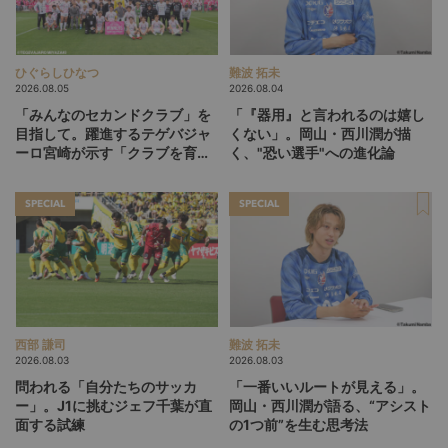
ひぐらしひなつ
難波 拓未
2026.08.05
2026.08.04
「みんなのセカンドクラブ」を
「『器用』と言われるのは嬉し
目指して。躍進するテゲバジャ
くない」。岡山・西川潤が描
ーロ宮崎が示す「クラブを育て
く、"恐い選手"への進化論
る」という価値観
SPECIAL
SPECIAL
西部 謙司
難波 拓未
2026.08.03
2026.08.03
問われる「自分たちのサッカ
「一番いいルートが見える」。
ー」。J1に挑むジェフ千葉が直
岡山・西川潤が語る、“アシスト
面する試練
の1つ前”を生む思考法