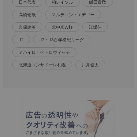
日本代表
柏レイソル
飯田貴敬
高橋壱晟
マルティン・エデゴー
久保建英
北中米W杯
江坂任
J2
J2・J3百年構想リーグ
ミハイロ・ペトロヴィッチ
北海道コンサドーレ札幌
川井健太