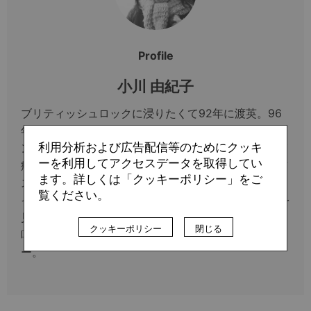
Profile
小川 由紀子
ブリティッシュロックに浸りたくて92年に渡英。96
年より取材活動を始める。その年のEUROでイングラ
利用分析および広告配信等のためにクッキ
ンドが敗退したウェンブリーでの瞬間はいまだに胸が
ーを利用してアクセスデータを取得してい
痛い思い出。その後パリに引っ越し、F1、自転車、バ
ます。詳しくは「クッキーポリシー」をご
スケなどにも幅を広げつつ、フェロー諸島やブルネ
覧ください。
イ、マルタといった小国を中心に43カ国でサッカーを
見て歩く。地味な話題に興味をそそられがちで、超遅
クッキーポリシー
閉じる
咲きのジャズピアニストを志しているが、万年ビギナ
ー。