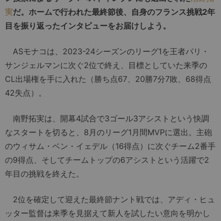
実
だ。ホームで行われた最終節後、自身のフランス挑戦2年
目を振り返ったインタビューをお届けしよう。
ASモナコは、2023-24シーズンのリーグ1を王者パリ・
サンジェルマンに次ぐ2位で終え、目標としていた来季の
CL出場権を手に入れた（勝ち点67、20勝7分7敗、68得点
42失点）。
南野拓実は、開幕4試合で3ゴール3アシストという快調
なスタートを切ると、8月のリーグ1月間MVPに選出。主砲
のウィサム・ベン・イェデル（16得点）に次ぐチーム2番手
の9得点、そしてチームトップの6アシストという活躍で2
年目の挑戦を終えた。
2位を確定して迎えた最終節ナント戦では、アディ・ヒュ
ッター監督は来季を見据えて新人を試したい意向を明かし