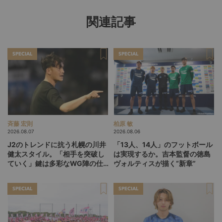
関連記事
SPECIAL
SPECIAL
斉藤 宏則
柏原 敏
2026.08.07
2026.08.06
J2のトレンドに抗う札幌の川井
「13人、14人」のフットボール
健太スタイル。「相手を突破し
は実現するか。吉本監督の徳島
ていく」鍵は多彩なWG陣の仕
ヴォルティスが描く“新章”
掛け
SPECIAL
SPECIAL