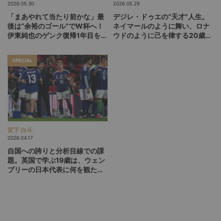
2026.05.30
2026.05.29
「まあやれて当たり前かな」最
デジレ・ドゥエの“天才”人生。
後は“余裕のゴール”でW杯へ！
ネイマールのように舞い、ロナ
伊東純也のゲンク復帰1年目を総
ウドのように己を律する20歳
括【前編】
が、パリSGをCL連覇に導くか
SPECIAL
宮下 白斗
2026.04.17
自国への誇りと分析目線での課
題。英国で学ぶ19歳は、ウェン
ブリーの日本代表に何を観た
か？