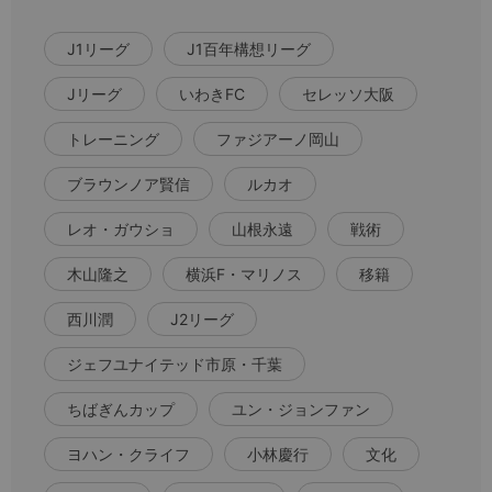
J1リーグ
J1百年構想リーグ
Jリーグ
いわきFC
セレッソ大阪
トレーニング
ファジアーノ岡山
ブラウンノア賢信
ルカオ
レオ・ガウショ
山根永遠
戦術
木山隆之
横浜F・マリノス
移籍
西川潤
J2リーグ
ジェフユナイテッド市原・千葉
ちばぎんカップ
ユン・ジョンファン
ヨハン・クライフ
小林慶行
文化