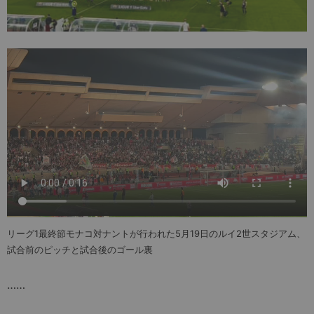
リーグ1最終節モナコ対ナントが行われた5月19日のルイ2世スタジアム、
試合前のピッチと試合後のゴール裏
……