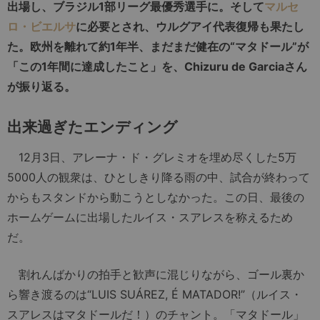
出場し、ブラジル1部リーグ最優秀選手に。そして
マルセ
ロ・ビエルサ
に必要とされ、ウルグアイ代表復帰も果たし
た。欧州を離れて約1年半、まだまだ健在の“マタドール”が
「この1年間に達成したこと」を、Chizuru de Garciaさん
が振り返る。
出来過ぎたエンディング
12月3日、アレーナ・ド・グレミオを埋め尽くした5万
5000人の観衆は、ひとしきり降る雨の中、試合が終わって
からもスタンドから動こうとしなかった。この日、最後の
ホームゲームに出場したルイス・スアレスを称えるため
だ。
割れんばかりの拍手と歓声に混じりながら、ゴール裏か
ら響き渡るのは“LUIS SUÁREZ, É MATADOR!”（ルイス・
スアレスはマタドールだ！）のチャント。「マタドール」