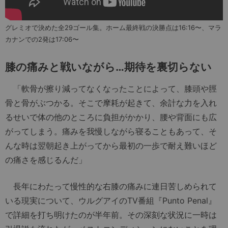
グレミオで決めた全29ゴール集。ホーム最終戦の決勝点は16:16〜、マラ
カナンでの2発は17:06〜
膝の痛みと戦いながら…期待を裏切らない
「軟骨が擦り減ってなくなったことによって、膝頭や脛
骨と骨がぶつかる。そこで摩耗が起きて、余計な力を入れ
るせいで体の他のところに負担がかかり、腰や背面にも広
がってしまう。痛みを我慢しながら寝ることもあって、そ
んな時は翌朝起き上がってから最初の一歩で耐え難いほど
の痛さを感じるんだ」
長年にわたって慢性的な右膝の痛みに連日苦しめられて
いる現実について、ウルグアイのTV番組『Punto Penal』
で詳細を打ち明けたのが半年前。その深刻な状況に一時は