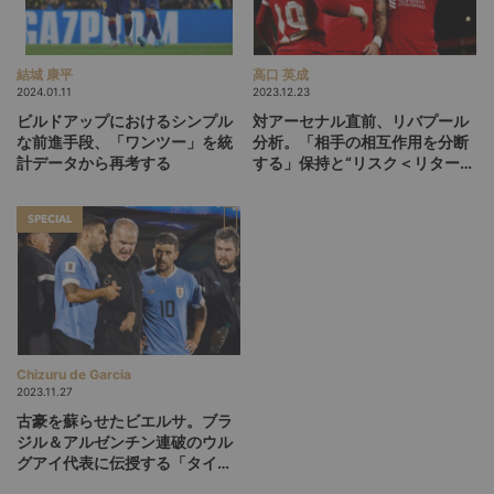
結城 康平
高口 英成
2024.01.11
2023.12.23
ビルドアップにおけるシンプル
対アーセナル直前、リバプール
な前進手段、「ワンツー」を統
分析。「相手の相互作用を分断
計データから再考する
する」保持と“リスク＜リター
ン”の非保持
SPECIAL
Chizuru de Garcia
2023.11.27
古豪を蘇らせたビエルサ。ブラ
ジル＆アルゼンチン連破のウル
グアイ代表に伝授する「タイト
ルよりも大切なもの」