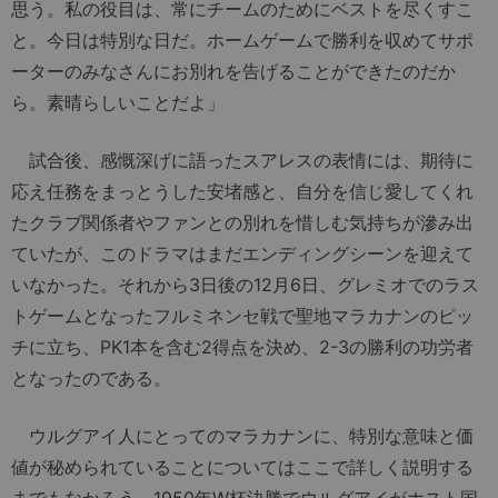
思う。私の役目は、常にチームのためにベストを尽くすこ
と。今日は特別な日だ。ホームゲームで勝利を収めてサポ
ーターのみなさんにお別れを告げることができたのだか
ら。素晴らしいことだよ」
試合後、感慨深げに語ったスアレスの表情には、期待に
応え任務をまっとうした安堵感と、自分を信じ愛してくれ
たクラブ関係者やファンとの別れを惜しむ気持ちが滲み出
ていたが、このドラマはまだエンディングシーンを迎えて
いなかった。それから3日後の12月6日、グレミオでのラス
トゲームとなったフルミネンセ戦で聖地マラカナンのピッ
チに立ち、PK1本を含む2得点を決め、2-3の勝利の功労者
となったのである。
ウルグアイ人にとってのマラカナンに、特別な意味と価
値が秘められていることについてはここで詳しく説明する
までもなかろう。1950年W杯決勝でウルグアイがホスト国