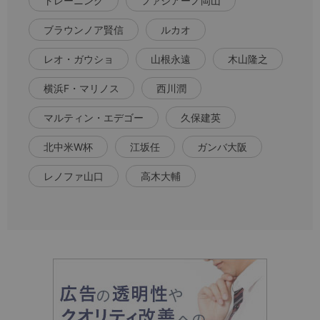
トレーニング
ファジアーノ岡山
ブラウンノア賢信
ルカオ
レオ・ガウショ
山根永遠
木山隆之
横浜F・マリノス
西川潤
マルティン・エデゴー
久保建英
北中米W杯
江坂任
ガンバ大阪
レノファ山口
高木大輔