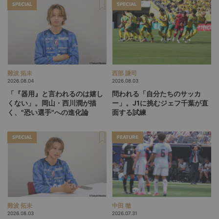
SPECIAL
SPECIAL
難波 拓未
西部 謙司
2026.08.04
2026.08.03
「『器用』と言われるのは嬉し
問われる「自分たちのサッカ
くない」。岡山・西川潤が描
ー」。J1に挑むジェフ千葉が直
く、"恐い選手"への進化論
面する試練
SPECIAL
FEATURE
難波 拓未
中田 徹
2026.08.03
2026.07.31