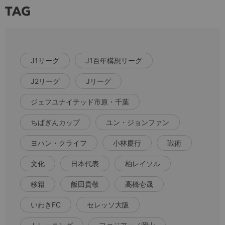
TAG
J1リーグ
J1百年構想リーグ
J2リーグ
Jリーグ
ジェフユナイテッド市原・千葉
ちばぎんカップ
ユン・ジョンファン
ヨハン・クライフ
小林慶行
戦術
文化
日本代表
柏レイソル
移籍
飯田貴敬
高橋壱晟
いわきFC
セレッソ大阪