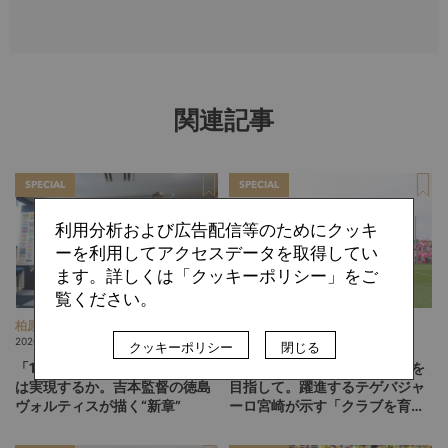
関連記事
SPECIAL
SPECIAL
利用分析および広告配信等のためにクッキ
ーを利用してアクセスデータを取得してい
ます。詳しくは「クッキーポリシー」をご
覧ください。
柏原 敏
ひぐらしひなつ
2026.08.06
2026.08.05
クッキーポリシー
閉じる
「13人、14人」のフットボール
「みんなのセカンドクラブ」を
は実現するか。吉本監督の徳島
目指して。躍進するテゲバジャ
ヴォルティスが描く“新章”
ーロ宮崎が示す「クラブを育て
る」という価値観