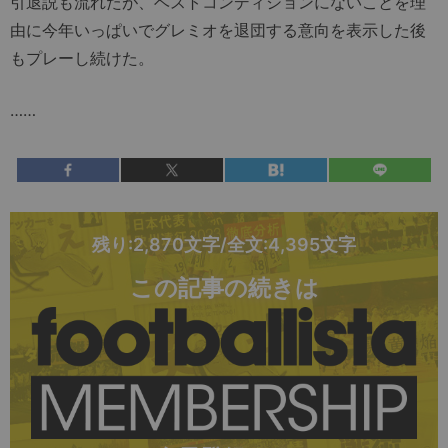
引退説も流れたが、ベストコンディションにないことを理
由に今年いっぱいでグレミオを退団する意向を表示した後
もプレーし続けた。
……
残り:2,870文字/全文:4,395文字
この記事の続きは