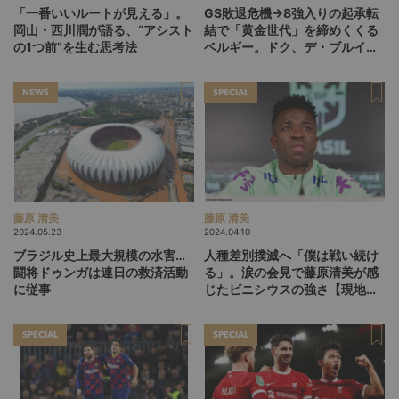
「一番いいルートが見える」。
GS敗退危機→8強入りの起承転
岡山・西川潤が語る、“アシスト
結で「黄金世代」を締めくくる
の1つ前”を生む思考法
ベルギー。ドク、デ・ブルイネ
を下げて2点差を逆転したリュ
ディ・ガルシア劇場の裏側
NEWS
SPECIAL
藤原 清美
藤原 清美
2024.05.23
2024.04.10
ブラジル史上最大規模の水害…
人種差別撲滅へ「僕は戦い続け
闘将ドゥンガは連日の救済活動
る」。涙の会見で藤原清美が感
に従事
じたビニシウスの強さ【現地取
材】
SPECIAL
SPECIAL