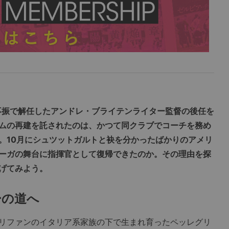
績不振で解任したアンドレ・ブライテンライター監督の後任を
ムの再建を託されたのは、かつて同クラブでコーチを務め
。10月にシュツットガルトと袂を分かったばかりのアメリ
ーガの舞台に指揮官として復帰できたのか。その理由を探
げてみよう。
ーの道へ
リファンのイタリア系家族の下で生まれ育ったペッレグリ