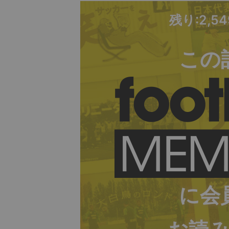
残り:2,5
この
に会