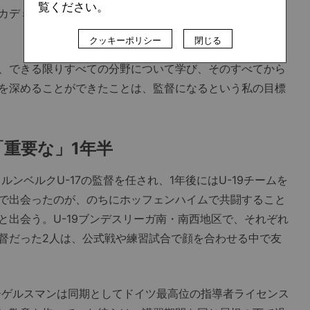
覧ください。
カデミー選手へのサポート役まで務めた。当時の多種多様
クッキーポリシー
閉じる
、できる限りすべての分野について学び、そのすべてから
を深めることができたことは、監督になるという私の目標
重要な」1年半
ンベルクU-17の監督を任され、1年後にはU-19チームを
で出会ったのが、のちにホッフェンハイムで共闘すること
と出会う。U-19ブンデスリーガ南・南西地区で、それぞれ
督だった2人は、公式戦や練習試合で顔を合わせる中で友
ーゲルスマンは同期としてドイツ最高位の指導者ライセンス