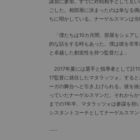
講習に参加。すでに対戦相手として互い
ごした。相部屋に決まったのは単なる偶
ちに明かしている。ナーゲルスマンは当
「僕たちは10カ月間、部屋をシェアし
的な話をする時もあった。僕は彼を非常
と卓越した創造性を持つ監督だよ」
2017年夏には選手と指導者として計1
17監督に就任したマタラッツォ。する
ーガの舞台へと引き上げられる。彼を抜
っていたナーゲルスマンだ。それからかつ
までの1年半、マタラッツォは参謀を担
シスタントコーチとしてナーゲルスマン
……