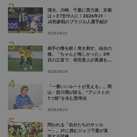
清水、川崎、千葉に実力派、京都
は＋3で計9人に！2026年J1・
J2初参戦のブラジル人選手紹介
2026.08.02
相手の懐を鋭く突き刺す、仙台の
槍。「ちゃんと悔しかった」3年
目の正直で、有田恵人が真価を示
すシーズンへ
2026.08.04
「一番いいルートが見える」。岡
山・西川潤が語る、“アシストの
1つ前”を生む思考法
2026.08.03
問われる「自分たちのサッカ
ー」。J1に挑むジェフ千葉が直
面する試練