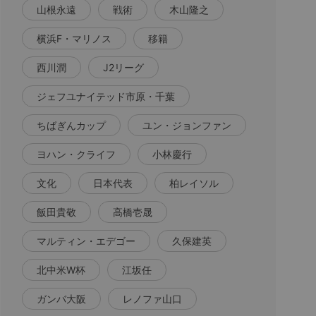
山根永遠
戦術
木山隆之
横浜F・マリノス
移籍
西川潤
J2リーグ
ジェフユナイテッド市原・千葉
ちばぎんカップ
ユン・ジョンファン
ヨハン・クライフ
小林慶行
文化
日本代表
柏レイソル
飯田貴敬
高橋壱晟
マルティン・エデゴー
久保建英
北中米W杯
江坂任
ガンバ大阪
レノファ山口