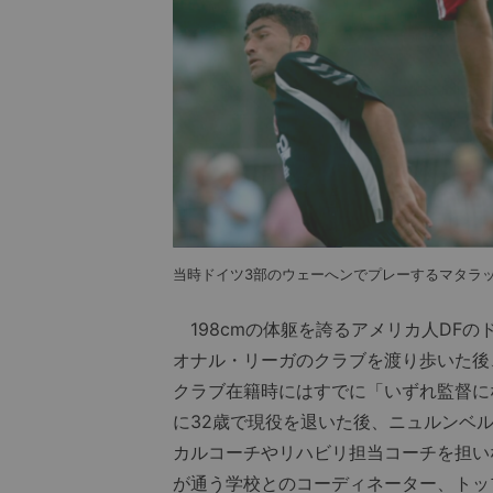
当時ドイツ3部のウェーへンでプレーするマタラ
198cmの体躯を誇るアメリカ人DFの
オナル・リーガのクラブを渡り歩いた後、
クラブ在籍時にはすでに「いずれ監督に
に32歳で現役を退いた後、ニュルンベ
カルコーチやリハビリ担当コーチを担い
が通う学校とのコーディネーター、トッ