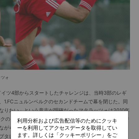
ッツォ
ドイツ4部からスタートしたチャレンジは、当時3部のレギ
1.FCニュルンベルクのセカンドチームで幕を閉じた。同
なりたい」という意志が明確だったマタラッツォは2010年
ルクのアカデミーであらゆる仕事を引き受けていく。フィジ
利用分析および広告配信等のためにクッキ
ながら、ライフキネティクスの講習も受講。さらには選手
ーを利用してアクセスデータを取得してい
ます。詳しくは「クッキーポリシー」をご
プタレントがプロへと移行するためのコンセプトの開発、