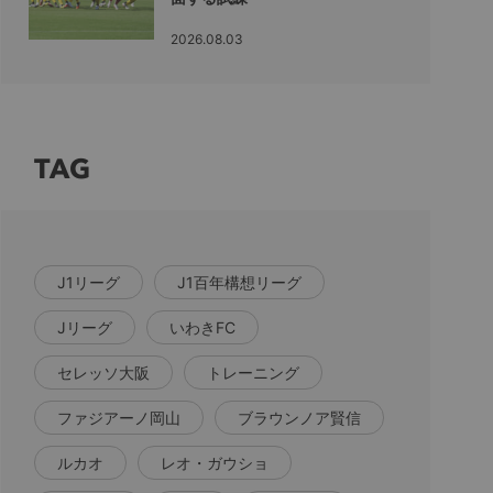
2026.08.03
TAG
J1リーグ
J1百年構想リーグ
Jリーグ
いわきFC
セレッソ大阪
トレーニング
ファジアーノ岡山
ブラウンノア賢信
ルカオ
レオ・ガウショ