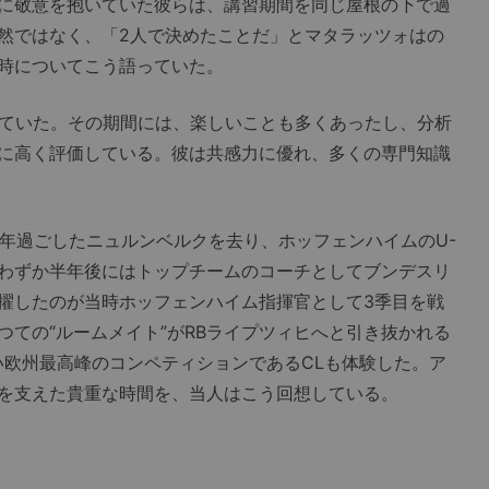
に敬意を抱いていた彼らは、講習期間を同じ屋根の下で過
然ではなく、「2人で決めたことだ」とマタラッツォはの
時についてこう語っていた。
ていた。その期間には、楽しいことも多くあったし、分析
に高く評価している。彼は共感力に優れ、多くの専門知識
1年過ごしたニュルンベルクを去り、ホッフェンハイムのU-
とわずか半年後にはトップチームのコーチとしてブンデスリ
擢したのが当時ホッフェンハイム指揮官として3季目を戦
ての“ルームメイト”がRBライプツィヒへと引き抜かれる
い欧州最高峰のコンペティションであるCLも体験した。ア
を支えた貴重な時間を、当人はこう回想している。