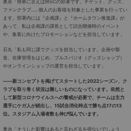
奥永「簡単に言えばBtoCの部署です。チケット、グッズ、
ファンクラブ……個人のお客様を対象とした事業を行ってい
ます。部署内には『企画課』と『ホームタウン推進課』が
あって、私は企画課の課長として試合開催時のイベント
や、集客に向けたプロモーションなどを担当しています」
石丸「私も同じ課でグッズを担当しています。企画や製
造、在庫管理をはじめ、ブルスパジオ（グッズショップ）
やオンラインショップの運営を担当しています」
――新コンセプトを掲げてスタートした2022シーズン、ク
ラブを取り巻く状況は難しいものになっています。依然と
して新型コロナウイルスへの警戒が必要で、チームは主力
選手にケガ人が続出し、15試合消化時点で勝ち点17の13
位。スタジアム入場者数も伸び悩んでいます。
奥永「そうした影響はあると言わざるを得ないでしょう