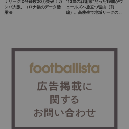
ＪリーグID登録数20万突破！ガ
“13歳の戦術家”だった19歳がウ
ンバ大阪、コロナ禍のデータ活
ェールズへ旅立つ理由（前
用法
編）。高校生で地域リーグの現
実を知ったからこそ描いた夢