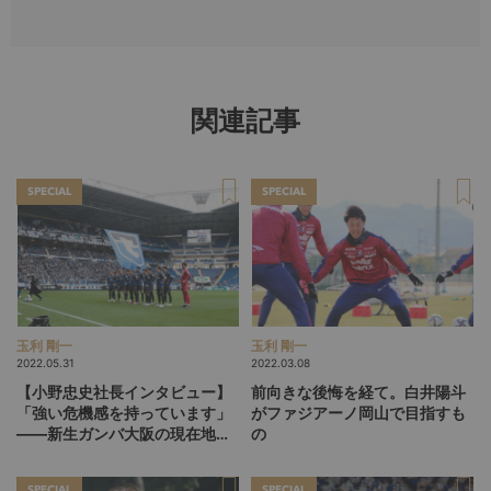
関連記事
SPECIAL
SPECIAL
玉利 剛一
玉利 剛一
2022.05.31
2022.03.08
【小野忠史社長インタビュー】
前向きな後悔を経て。白井陽斗
「強い危機感を持っています」
がファジアーノ岡山で目指すも
――新生ガンバ大阪の現在地
の
（前編）
SPECIAL
SPECIAL