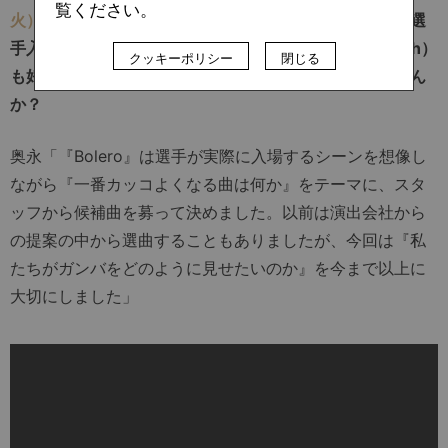
覧ください。
火）
がサポーター間で人気を集めました。今シーズンの選
手入場時曲として採用されている「Bolero」（Def Tech）
クッキーポリシー
閉じる
も好評です。クラブ内での選曲基準を教えてもらえません
か？
奥永「『Bolero』は選手が実際に入場するシーンを想像し
ながら『一番カッコよくなる曲は何か』をテーマに、スタ
ッフから候補曲を募って決めました。以前は演出会社から
の提案の中から選曲することもありましたが、今回は『私
たちがガンバをどのように見せたいのか』を今まで以上に
大切にしました」