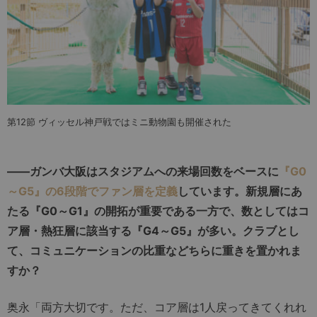
第12節 ヴィッセル神戸戦ではミニ動物園も開催された
――ガンバ大阪はスタジアムへの来場回数をベースに
『G0
～G5』の6段階でファン層を定義
しています。新規層にあ
たる『G0～G1』の開拓が重要である一方で、数としてはコ
ア層・熱狂層に該当する『G4～G5』が多い。クラブとし
て、コミュニケーションの比重などちらに重きを置かれま
すか？
奥永「両方大切です。ただ、コア層は1人戻ってきてくれれ