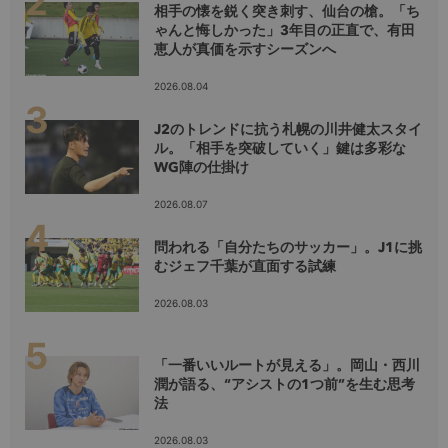
相手の懐を鋭く突き刺す、仙台の槍。「ち
ゃんと悔しかった」3年目の正直で、有田
恵人が真価を示すシーズンへ
2026.08.04
J2のトレンドに抗う札幌の川井健太スタイ
ル。「相手を突破していく」鍵は多彩な
WG陣の仕掛け
2026.08.07
問われる「自分たちのサッカー」。J1に挑
むジェフ千葉が直面する試練
2026.08.03
「一番いいルートが見える」。岡山・西川
潤が語る、“アシストの1つ前”を生む思考
法
2026.08.03