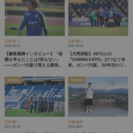
玉利 剛一
玉利 剛一
2022.02.07
2021.09.16
【藤春廣輝インタビュー】「移
【月間表彰】4973人の
籍を考えたことは1回もない」
『GAMBA EXPO』がつなぐ未
――ガンバ大阪で迎える勝負の
来。ガンバ大阪、30年目のリス
12シーズン目
タート
SPECIAL
SPECIAL
玉利 剛一
川端 暁彦
2021.04.26
2025.09.11