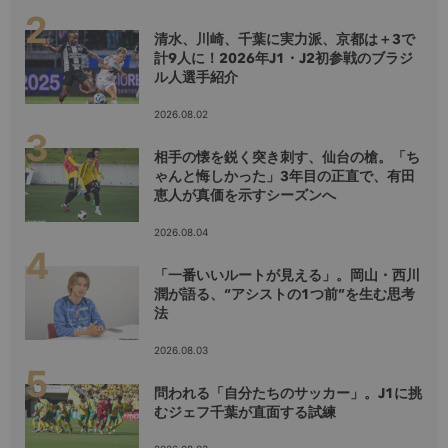
清水、川崎、千葉に実力派、京都は＋3で
計9人に！2026年J1・J2初参戦のブラジ
ル人選手紹介
2026.08.02
相手の懐を鋭く突き刺す、仙台の槍。「ち
ゃんと悔しかった」3年目の正直で、有田
恵人が真価を示すシーズンへ
2026.08.04
「一番いいルートが見える」。岡山・西川
潤が語る、“アシストの1つ前”を生む思考
法
2026.08.03
問われる「自分たちのサッカー」。J1に挑
むジェフ千葉が直面する試練