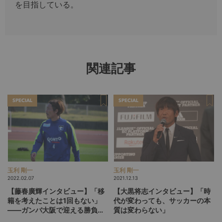
を目指している。
関連記事
SPECIAL
SPECIAL
玉利 剛一
玉利 剛一
2022.02.07
2021.12.13
【藤春廣輝インタビュー】「移
【大黒将志インタビュー】「時
籍を考えたことは1回もない」
代が変わっても、サッカーの本
――ガンバ大阪で迎える勝負の
質は変わらない」
12シーズン目