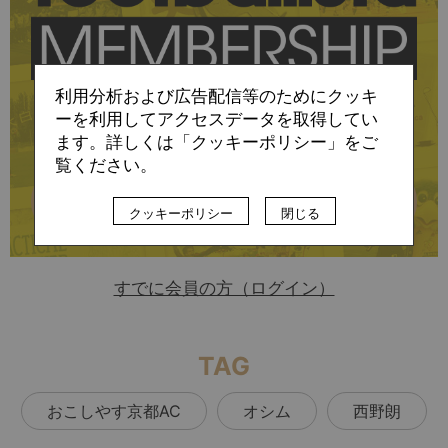
に会員登録すると
利用分析および広告配信等のためにクッキ
ーを利用してアクセスデータを取得してい
お読みいただけます
ます。詳しくは「クッキーポリシー」をご
覧ください。
詳細はこちら
クッキーポリシー
閉じる
すでに会員の方（ログイン）
TAG
おこしやす京都AC
オシム
西野朗