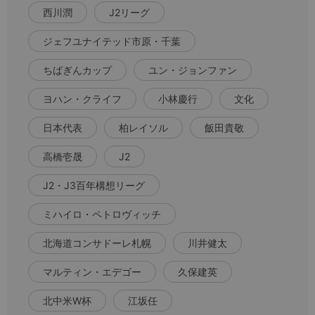
西川潤
J2リーグ
ジェフユナイテッド市原・千葉
ちばぎんカップ
ユン・ジョンファン
ヨハン・クライフ
小林慶行
文化
日本代表
柏レイソル
飯田貴敬
高橋壱晟
J2
J2・J3百年構想リーグ
ミハイロ・ペトロヴィッチ
北海道コンサドーレ札幌
川井健太
マルティン・エデゴー
久保建英
北中米W杯
江坂任