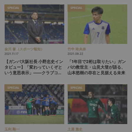
SPECIAL
SPECIAL
金川 誉（スポーツ報知）
竹中 玲央奈
2021.11.17
2021.09.22
【ガンバ大阪社長 小野忠史イン
「1年目で2桁は取りたい」ガン
タビュー】「変わっていくぞと
バの救世主・山見大登が語る、
いう意思表示」――クラブコン
山本悠樹の存在と見据える未来
セプト発表の背景と今後
SPECIAL
SPECIAL
玉利 剛一
土屋 雅史