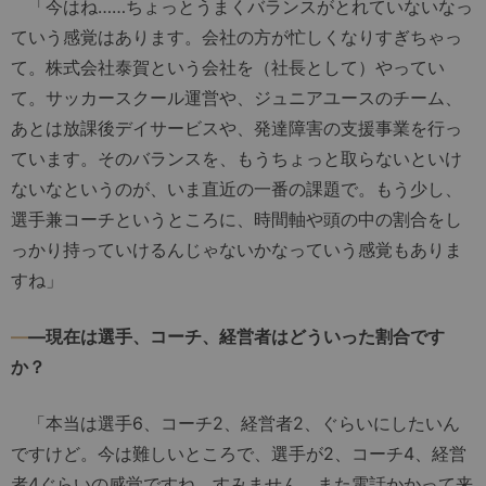
「今はね……ちょっとうまくバランスがとれていないなっ
ていう感覚はあります。会社の方が忙しくなりすぎちゃっ
て。株式会社泰賀という会社を（社長として）やってい
て。サッカースクール運営や、ジュニアユースのチーム、
あとは放課後デイサービスや、発達障害の支援事業を行っ
ています。そのバランスを、もうちょっと取らないといけ
ないなというのが、いま直近の一番の課題で。もう少し、
選手兼コーチというところに、時間軸や頭の中の割合をし
っかり持っていけるんじゃないかなっていう感覚もありま
すね」
―
―現在は選手、コーチ、経営者はどういった割合です
か？
「本当は選手6、コーチ2、経営者2、ぐらいにしたいん
ですけど。今は難しいところで、選手が2、コーチ4、経営
者4ぐらいの感覚ですね。すみません、また電話かかって来