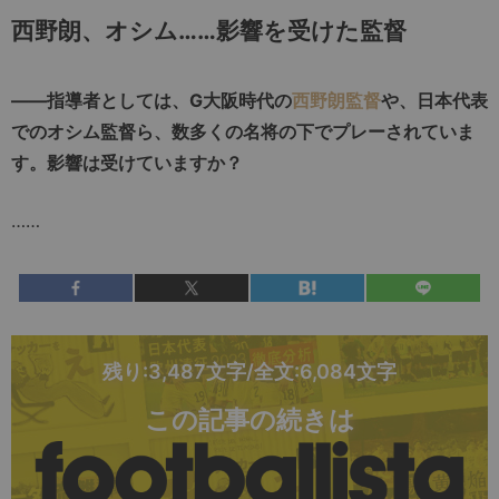
西野朗、オシム……影響を受けた監督
――指導者としては、G大阪時代の
西野朗監督
や、日本代表
でのオシム監督ら、数多くの名将の下でプレーされていま
す。影響は受けていますか？
……
残り:3,487文字/全文:6,084文字
この記事の続きは