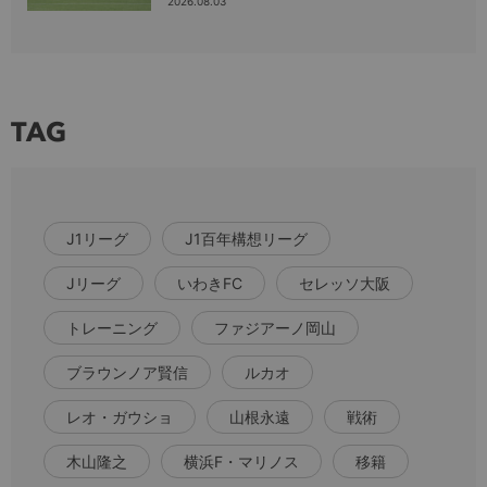
2026.08.03
TAG
J1リーグ
J1百年構想リーグ
Jリーグ
いわきFC
セレッソ大阪
トレーニング
ファジアーノ岡山
ブラウンノア賢信
ルカオ
レオ・ガウショ
山根永遠
戦術
木山隆之
横浜F・マリノス
移籍