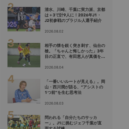
清水、川崎、千葉に実力派、京都
は＋3で計9人に！2026年J1・
J2初参戦のブラジル人選手紹介
2026.08.02
相手の懐を鋭く突き刺す、仙台の
槍。「ちゃんと悔しかった」3年
目の正直で、有田恵人が真価を示
すシーズンへ
2026.08.04
「一番いいルートが見える」。岡
山・西川潤が語る、“アシストの
1つ前”を生む思考法
2026.08.03
問われる「自分たちのサッカ
ー」。J1に挑むジェフ千葉が直
面する試練