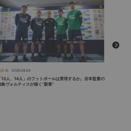
原 敏
2026.08.06
ひぐらしひ
「13人、14人」のフットボールは実現するか。吉本監督の
「みんな
徳島ヴォルティスが描く“新章”
ジャーロ