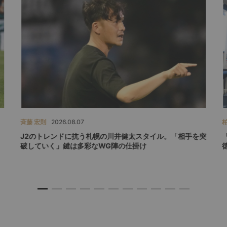
斉藤 宏則
2026.08.07
柏
J2のトレンドに抗う札幌の川井健太スタイル。「相手を突
破していく」鍵は多彩なWG陣の仕掛け