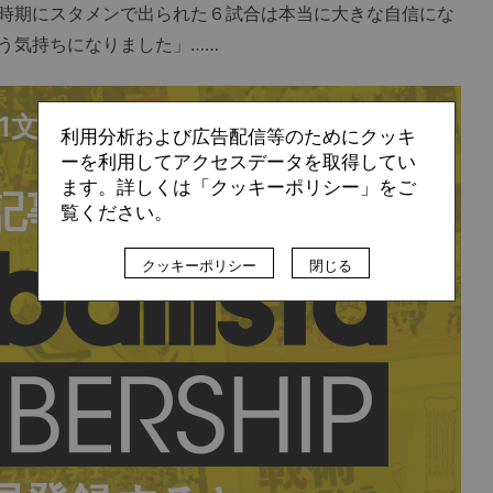
時期にスタメンで出られた６試合は本当に大きな自信にな
う気持ちになりました」……
91文字/全文:6,134文字
利用分析および広告配信等のためにクッキ
ーを利用してアクセスデータを取得してい
ます。詳しくは「クッキーポリシー」をご
記事の続きは
覧ください。
クッキーポリシー
閉じる