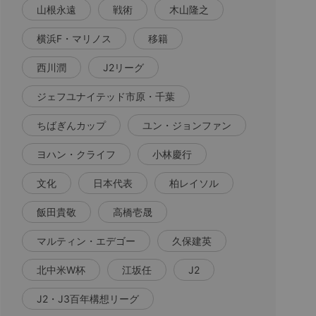
山根永遠
戦術
木山隆之
横浜F・マリノス
移籍
西川潤
J2リーグ
ジェフユナイテッド市原・千葉
ちばぎんカップ
ユン・ジョンファン
ヨハン・クライフ
小林慶行
文化
日本代表
柏レイソル
飯田貴敬
高橋壱晟
マルティン・エデゴー
久保建英
北中米W杯
江坂任
J2
J2・J3百年構想リーグ