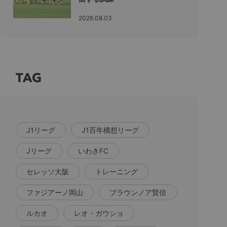
2026.08.03
TAG
J1リーグ
J1百年構想リーグ
Jリーグ
いわきFC
セレッソ大阪
トレーニング
ファジアーノ岡山
ブラウンノア賢信
ルカオ
レオ・ガウショ