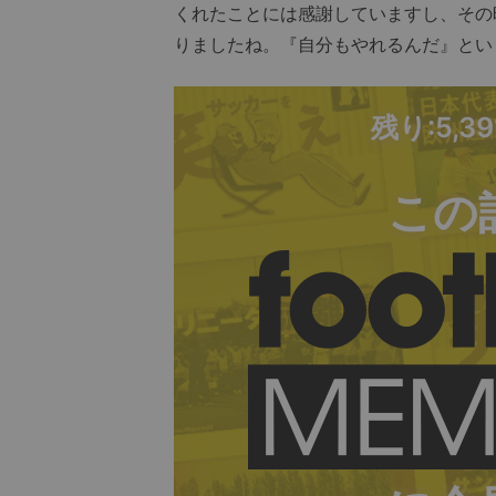
くれたことには感謝していますし、その
りましたね。『自分もやれるんだ』とい
残り:5,3
この