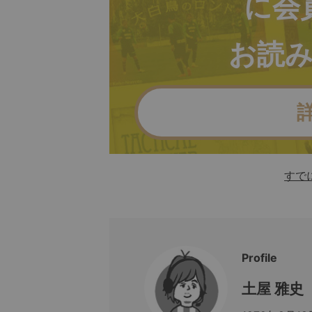
に会
お読
すで
Profile
土屋 雅史