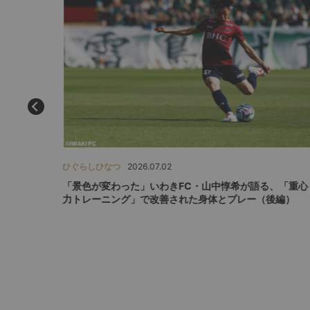
ひぐらしひなつ
2026.07.02
手」アンリ
「景色が変わった」いわきFC・山中惇希が語る、「重心
怪物
力トレーニング」で改善された身体とプレー（後編）