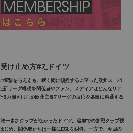
グの受け止め方#7_ドイツ
界に衝撃を与えるも、瞬く間に頓挫するに至った欧州スーパ
めた新リーグ構想を関係者やファン、メディアはどんなリア
った3カ国をはじめ欧州主要7リーグの反応を各国に精通する
は唯一参加クラブがなかったドイツ。追加での参戦クラブ候
はじめ、関係者たちは一様にESLを糾弾。一方で、今回の