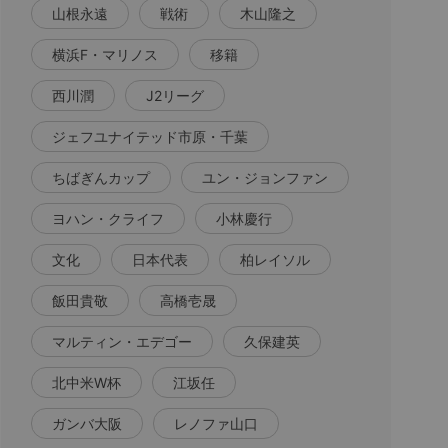
山根永遠
戦術
木山隆之
横浜F・マリノス
移籍
西川潤
J2リーグ
ジェフユナイテッド市原・千葉
ちばぎんカップ
ユン・ジョンファン
ヨハン・クライフ
小林慶行
文化
日本代表
柏レイソル
飯田貴敬
高橋壱晟
マルティン・エデゴー
久保建英
北中米W杯
江坂任
ガンバ大阪
レノファ山口