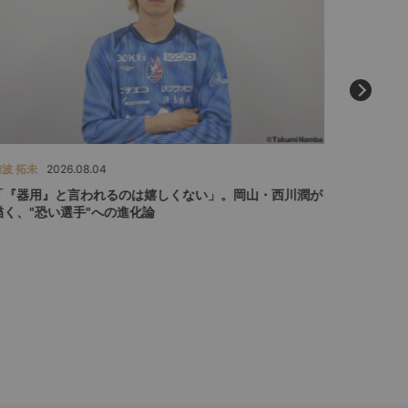
難波 拓未
2026.08.04
西部 謙司
「『器用』と言われるのは嬉しくない」。岡山・西川潤が
問われる
描く、"恐い選手"への進化論
直面する