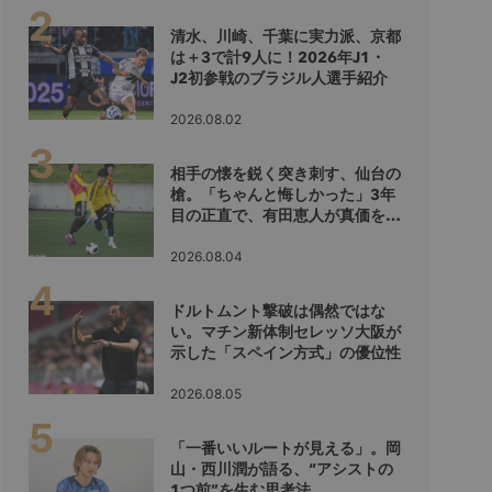
清水、川崎、千葉に実力派、京都
は＋3で計9人に！2026年J1・
J2初参戦のブラジル人選手紹介
2026.08.02
相手の懐を鋭く突き刺す、仙台の
槍。「ちゃんと悔しかった」3年
目の正直で、有田恵人が真価を示
すシーズンへ
2026.08.04
ドルトムント撃破は偶然ではな
い。マチン新体制セレッソ大阪が
示した「スペイン方式」の優位性
2026.08.05
「一番いいルートが見える」。岡
山・西川潤が語る、“アシストの
1つ前”を生む思考法