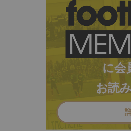
に会
お読