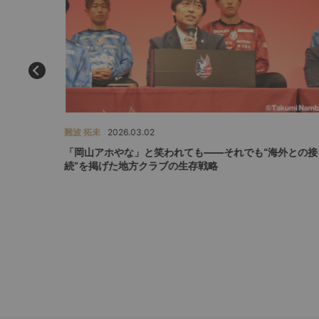
難波 拓未
2026.03.02
ーグにカ
「岡山アホやな」と笑われても――それでも“海外との接
続”を掲げた地方クラブの生存戦略