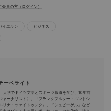
に会員の方（ログイン）
バイエルン
ビジネス
 テーベライト
まれ。大学でドイツ文学とスポーツ報道を学び、10年前
ジャーナリストに。『フランクフルター・ルントシ
ルリナ・ツァイトゥンク』、『シュピーゲル』など
視点はピッチ内に限らず、サッカーの文化的・社会