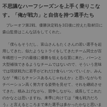
不思議なハーフシーズンを上手く乗りこな
す。「俺が戦力」と自信を持つ選手たち
プレーオフ第2戦、優勝決定戦を3日後に控えた取材日に
森山監督はこんな話をしてくれた。
「僕らもそうだし、富山さんもたくさんの若い選手を起
用してきた。似たようなトライをしてきたチーム同士が百
年構想リーグの最後に優勝を狙える位置に来た。バーンと
大型補強できるようなチームではないので、そういう意味
では現状戦力に若手がどれだけ食らいついていくか。みん
なが『俺にもチャンスあるんじゃねえか』と思いながらモ
チベーション高く努力する姿勢を見せて、それを継続させ
てきた。積み上げながら、競争しながら、成長してこれた
のかなとは思いますね。来季に向けては『俺も戦力だろ
う』と言えるところまで来た選手は多かったかなと思いま