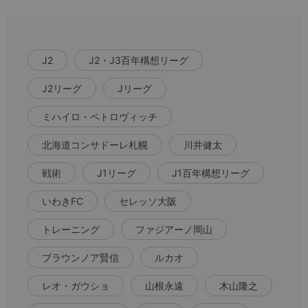
J2
J2・J3百年構想リーグ
J2リーグ
Jリーグ
ミハイロ・ペトロヴィッチ
北海道コンサドーレ札幌
川井健太
戦術
J1リーグ
J1百年構想リーグ
いわきFC
セレッソ大阪
トレーニング
ファジアーノ岡山
ブラウンノア賢信
ルカオ
レオ・ガウショ
山根永遠
木山隆之