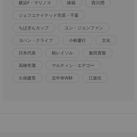
横浜F・マリノス
移籍
西川潤
ジェフユナイテッド市原・千葉
ちばぎんカップ
ユン・ジョンファン
ヨハン・クライフ
小林慶行
文化
日本代表
柏レイソル
飯田貴敬
高橋壱晟
マルティン・エデゴー
久保建英
北中米W杯
江坂任