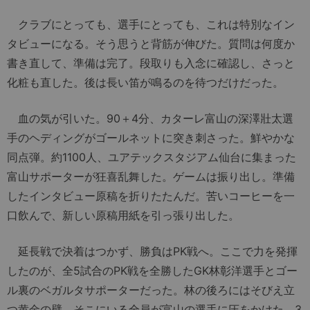
クラブにとっても、選手にとっても、これは特別なイン
タビューになる。そう思うと背筋が伸びた。質問は何度か
書き直して、準備は完了。段取りも入念に確認し、さっと
化粧も直した。後は長い笛が鳴るのを待つだけだった。
血の気が引いた。90＋4分、カターレ富山の深澤壯太選
手のヘディングがゴールネットに突き刺さった。鮮やかな
同点弾。約1100人、ユアテックスタジアム仙台に集まった
富山サポーターが狂喜乱舞した。ゲームは振り出し。準備
したインタビュー原稿を折りたたんだ。苦いコーヒーを一
口飲んで、新しい原稿用紙を引っ張り出した。
延長戦で決着はつかず、勝負はPK戦へ。ここで力を発揮
したのが、全5試合のPK戦を全勝したGK林彰洋選手とゴー
ル裏のベガルタサポーターだった。林の後ろにはそびえ立
つ黄金の壁。そこにいる全員が富山の選手に圧をかけた。3