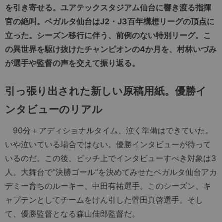
を引き寄せる。ユアテックスタジアム仙台に響き渡る指揮
官の絶叫。ベガルタ仙台はJ2・J3百年構想リーグの頂点に
立った。シーズン移行に伴う、前例のない特別リーグ。こ
の異世界を駆け抜けたチャンピオンの4か月を、村林いづみ
が選手や監督の声を交えて振り返る。
引っ張り出された新しい原稿用紙。優勝イ
ンタビューのリアル
90分＋アディショナルタイム、泣く準備はできていた。
いや泣いている場合ではない。優勝インタビューが待って
いるのだ。この後、ピッチ上でインタビューすべき対象は3
人。大舞台で“決勝ゴール”を決めてみせたベガルタ仙台アカ
デミー育ちのルーキー、中田有祐選手。このシーズン、キ
ャプテンとしてチームをけん引した菅田真啓選手。そし
て、優勝監督となる森山佳郎監督だ。