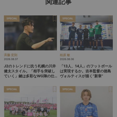
関連記事
SPECIAL
SPECIAL
斉藤 宏則
柏原 敏
2026.08.07
2026.08.06
J2のトレンドに抗う札幌の川井
「13人、14人」のフットボール
健太スタイル。「相手を突破し
は実現するか。吉本監督の徳島
ていく」鍵は多彩なWG陣の仕
ヴォルティスが描く“新章”
掛け
SPECIAL
SPECIAL