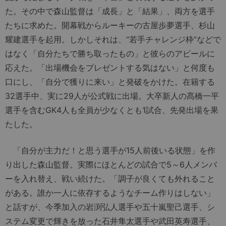
た。その中で森山監督は「成長」と「結果」、両方を選手
たちに求めた。開幕戦からルーキーの古屋歩夢選手、杉山
耀建選手を起用。しかしそれは、“若手チャレンジ枠”などで
はなく「自分たちで勝ち取ったもの」と彼らのアピールに
応えた。「出場機会をプレゼントする気はない」と何度も
口にし、「自分で獲りに来い」と発破をかけた。在籍する
32選手中、実に29人が公式戦に出場。大卒新人の髙橋一平
選手を含むGK4人も全員が少なくとも1試合、先発出場を果
たした。
「自分が主力だ！と思う選手が15人前後いる状態」を作
り出した森山監督。実際にほとんどの試合で5～6人メンバ
ーを入れ替え、戦い続けた。「調子が良くても外れること
がある。誰か一人に依存するようなチーム作りはしない」
と話すが、今季加入の岩渕弘人選手や五十嵐聖己選手、シ
ステム変更で輝きを放った石井隼太選手や武田英寿選手、