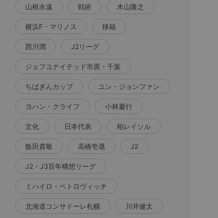
山根永遠
戦術
木山隆之
横浜F・マリノス
移籍
西川潤
J2リーグ
ジェフユナイテッド市原・千葉
ちばぎんカップ
ユン・ジョンファン
ヨハン・クライフ
小林慶行
文化
日本代表
柏レイソル
飯田貴敬
高橋壱晟
J2
J2・J3百年構想リーグ
ミハイロ・ペトロヴィッチ
北海道コンサドーレ札幌
川井健太