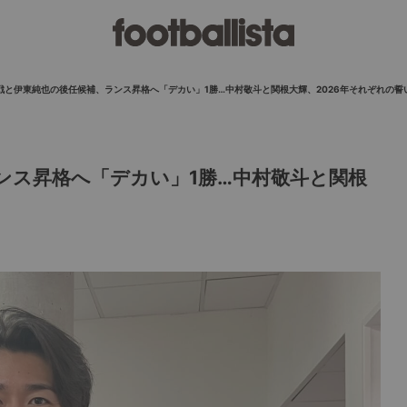
戦と伊東純也の後任候補、ランス昇格へ「デカい」1勝…中村敬斗と関根大輝、2026年それぞれの誓
ンス昇格へ「デカい」1勝…中村敬斗と関根