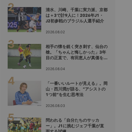
清水、川崎、千葉に実力派、京都
は＋3で計9人に！2026年J1・
J2初参戦のブラジル人選手紹介
2026.08.02
相手の懐を鋭く突き刺す、仙台の
槍。「ちゃんと悔しかった」3年
目の正直で、有田恵人が真価を示
すシーズンへ
2026.08.04
「一番いいルートが見える」。岡
山・西川潤が語る、“アシストの
1つ前”を生む思考法
2026.08.03
問われる「自分たちのサッカ
ー」。J1に挑むジェフ千葉が直
面する試練