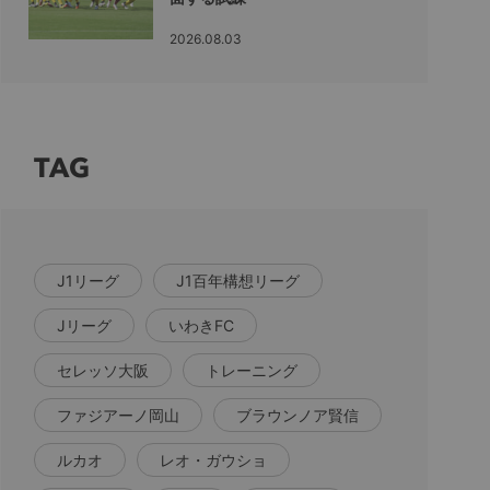
2026.08.03
TAG
J1リーグ
J1百年構想リーグ
Jリーグ
いわきFC
セレッソ大阪
トレーニング
ファジアーノ岡山
ブラウンノア賢信
ルカオ
レオ・ガウショ