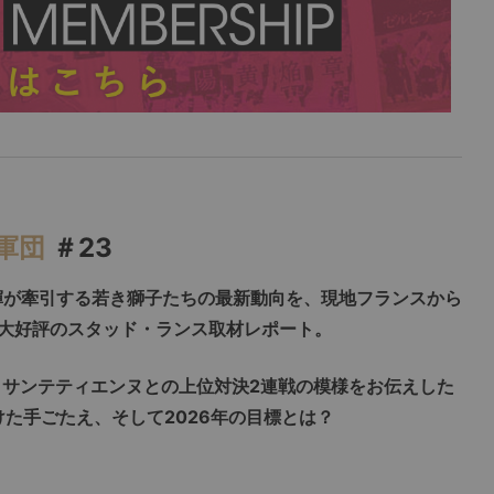
軍団
＃23
輝が牽引する若き獅子たちの最新動向を、現地フランスから
大好評のスタッド・ランス取材レポート。
、サンテティエンヌとの上位対決
2
連戦の模様をお伝えした
けた手ごたえ、そして
2026
年の目標とは？