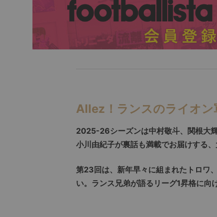
Allez！ランスのライオン
2025-26
シーズンは中村敬斗、関根大
小川由紀子が裏話も満載でお届けする、
第
23
回は、新年早々に組まれたトロワ
い。ランス兄弟が語るリーグ
1
昇格に向