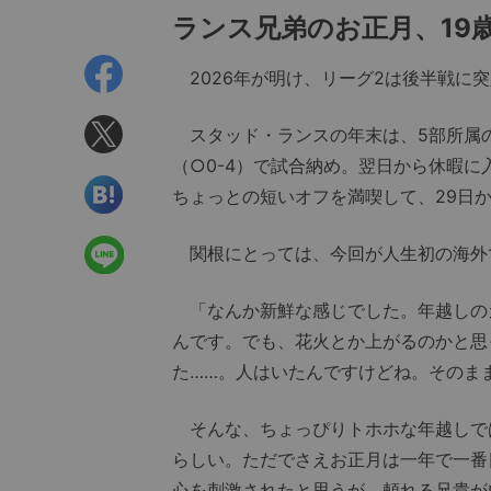
ランス兄弟のお正月、19
2026年が明け、リーグ2は後半戦に
スタッド・ランスの年末は、5部所属のI
（○0-4）で試合納め。翌日から休暇
ちょっとの短いオフを満喫して、29日
関根にとっては、今回が人生初の海外
「なんか新鮮な感じでした。年越しの
んです。でも、花火とか上がるのかと思
た……。人はいたんですけどね。そのま
そんな、ちょっぴりトホホな年越しで
らしい。ただでさえお正月は一年で一番
心を刺激されたと思うが、頼れる兄貴が