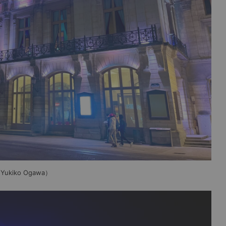
kiko Ogawa）