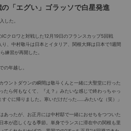
歳の「エグ
い」ゴラッソで
白星発進
突入した。
Cクロワと対戦した12月19日のフランスカップ5回戦
に入り、中村敬斗は日本とイタリア、関根大輝は日本で1週間
から練習が再開した。
での年越し。
カウントダウンの瞬間は敬斗くんと一緒に大聖堂に行った
ったら何もなくて、『え？』みたいな感じで終わっちゃっ
ますぐに帰りました。寒いだけだった……みたいな（笑）」
はあったが、お正月には中村邸で一緒におせちをつついた
日本が恋しくなる季節。単身でランスに滞在中の関根も里
いてくれたおかげで、異国での“ぼっち正月”は回避できた