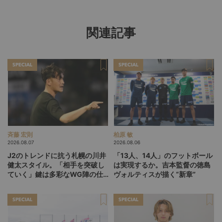
関連記事
SPECIAL
SPECIAL
斉藤 宏則
柏原 敏
2026.08.07
2026.08.06
J2のトレンドに抗う札幌の川井
「13人、14人」のフットボール
健太スタイル。「相手を突破し
は実現するか。吉本監督の徳島
ていく」鍵は多彩なWG陣の仕
ヴォルティスが描く“新章”
掛け
SPECIAL
SPECIAL