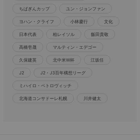
ちばぎんカップ
ユン・ジョンファン
ヨハン・クライフ
小林慶行
文化
日本代表
柏レイソル
飯田貴敬
高橋壱晟
マルティン・エデゴー
久保建英
北中米W杯
江坂任
J2
J2・J3百年構想リーグ
ミハイロ・ペトロヴィッチ
北海道コンサドーレ札幌
川井健太