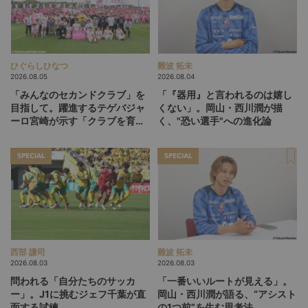
ひぐらしひなつ
難波 拓未
2026.08.05
2026.08.04
「みんなのセカンドクラブ」を
「『器用』と言われるのは嬉し
目指して。躍進するテゲバジャ
くない」。岡山・西川潤が描
ーロ宮崎が示す「クラブを育て
く、"恐い選手"への進化論
る」という価値観
SPECIAL
SPECIAL
西部 謙司
難波 拓未
2026.08.03
2026.08.03
問われる「自分たちのサッカ
「一番いいルートが見える」。
ー」。J1に挑むジェフ千葉が直
岡山・西川潤が語る、“アシスト
面する試練
の1つ前”を生む思考法