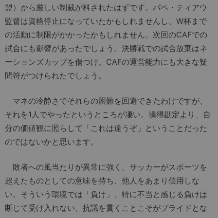
盟）から厳しい制裁が科されたはずです。パペ・ティアウ
監督は資格停止になっていたかもしれませんし、W杯まで
の活動に制限がかかったかもしれません。次回のCAFでの
試合にも影響があったでしょう。決勝戦での試合放棄はネ
ーションズカップを傷つけ、CAFの運営能力にも大きな疑
問符がつけられたでしょう。
マネの冷静さでそれらの困難を回避できたわけですが、
それを1人でやったというところが凄い。損得勘定より、自
分の価値観に照らして「これは違うぞ」ということだった
のではないかと思います。
敗者への風当たりが異常に強く、サッカーがスポーツを
超えたものとしての意味を持ち、他人をあまり信用しな
い。そういう環境では「負け」、特に不当と感じる負けは
断じて受け入れない、抗議を貫くことこそがプライドとな