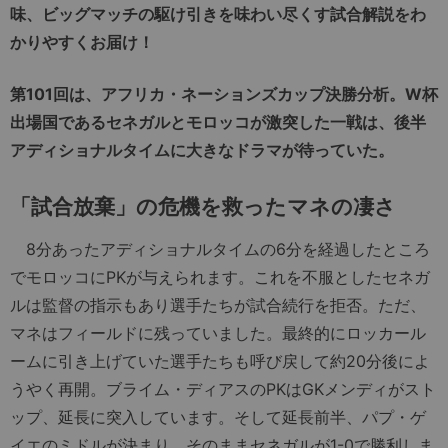
味、ビッグマッチの駆け引きを味わい尽くす試合解説をわ
かりやすくお届け！
第101回は、アフリカ・ネーションズカップ決勝分析。W杯
出場国であるセネガルとモロッコが激突した一戦は、後半
アディショナルタイムに大きなドラマが待っていた。
「試合放棄」の危機を救ったマネの凄さ
8分あったアディショナルタイムの6分を経過したところ
でモロッコにPKが与えられます。これを不服としたセネガ
ルは監督の指示もあり選手たちが試合続行を拒否。ただ、
マネはフィールドに残っていました。最終的にロッカール
ームに引き上げていた選手たちも呼び戻して約20分後によ
うやく再開。ブライム・ディアスのPKはGKメンディがスト
ップ、延長に突入しています。そして延長前半、パプ・ゲ
イエのミドルが決まり、そのままセネガルが1-0で勝利しま