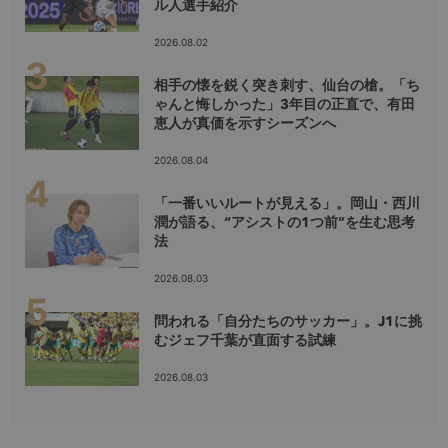
ル人選手紹介
2026.08.02
相手の懐を鋭く突き刺す、仙台の槍。「ち
ゃんと悔しかった」3年目の正直で、有田
恵人が真価を示すシーズンへ
2026.08.04
「一番いいルートが見える」。岡山・西川
潤が語る、“アシストの1つ前”を生む思考
法
2026.08.03
問われる「自分たちのサッカー」。J1に挑
むジェフ千葉が直面する試練
2026.08.03