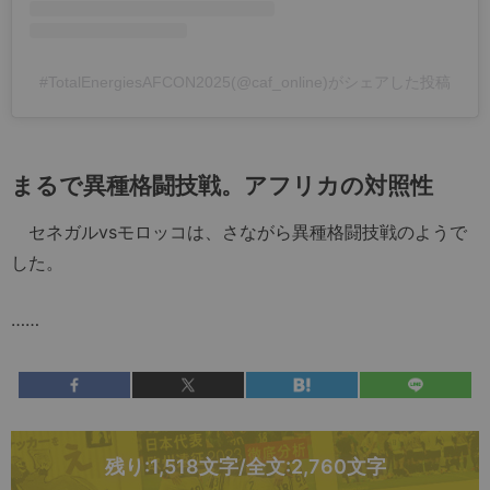
#TotalEnergiesAFCON2025(@caf_online)がシェアした投稿
まるで異種格闘技戦。アフリカの対照性
セネガルvsモロッコは、さながら異種格闘技戦のようで
した。
……
残り:1,518文字/全文:2,760文字