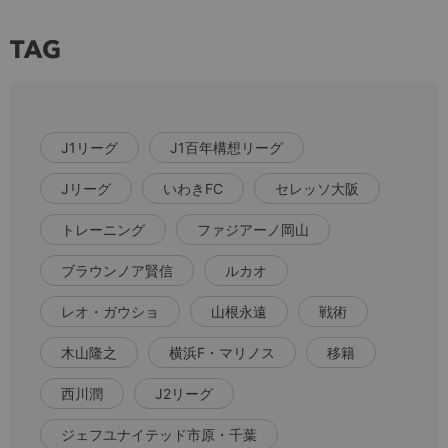
TAG
J1リーグ
J1百年構想リーグ
Jリーグ
いわきFC
セレッソ大阪
トレーニング
ファジアーノ岡山
ブラウンノア賢信
ルカオ
レオ・ガウショ
山根永遠
戦術
木山隆之
横浜F・マリノス
移籍
西川潤
J2リーグ
ジェフユナイテッド市原・千葉