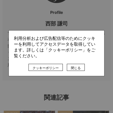
Profile
西部 謙司
1962年9月27日、東京都生まれ。早稲田大学教育学部
利用分析および広告配信等のためにクッキ
卒業後、会社員を経て、学研『ストライカー』の編集
ーを利用してアクセスデータを取得してい
部勤務。95～98年にフランスのパリに住み、欧州サ
ます。詳しくは「クッキーポリシー」をご
ッカーを取材。02年にフリーランスとなる。『戦術リ
覧ください。
ストランテV サッカーの解釈を変える最先端の戦術
用語』（小社刊）が発売中。
クッキーポリシー
閉じる
関連記事