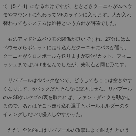
て［5-4-1］になるわけですが、ときどきクーニャがムベウ
モやマウントに代わってMFのラインに入ります。人が入れ
替わってもシステムは維持という方針が明確でした。
右のアマドとムベウモの関係が良いですね。27分にはム
ベウモからポケットに走り込んだクーニャにパスが通り、
クーニャがクロスボールを送りますがGKがカット。フィニ
ッシュまではいけませんでしたが、先制点と同じ形です。
リバプールは4バックなので、どうしてもここは空きやす
くなります。5バックだとそんなに空きません。リバプール
の左SBケルケズの裏を取れれば、ファン・ダイクを動かせ
るので、あとはそこへ走り込む選手とボールホルダーのタ
イミングしだいで侵入しやすかった。
ただ、全体的にはリバプールの攻撃によく耐えたという