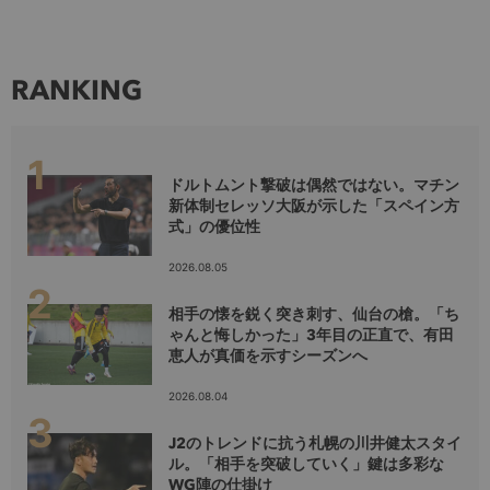
RANKING
ドルトムント撃破は偶然ではない。マチン
新体制セレッソ大阪が示した「スペイン方
式」の優位性
2026.08.05
相手の懐を鋭く突き刺す、仙台の槍。「ち
ゃんと悔しかった」3年目の正直で、有田
恵人が真価を示すシーズンへ
2026.08.04
J2のトレンドに抗う札幌の川井健太スタイ
ル。「相手を突破していく」鍵は多彩な
WG陣の仕掛け