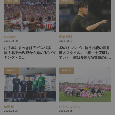
FEATURE
SPECIAL
ささゆか
斉藤 宏則
2026.08.09
2026.08.07
お手本にすべきはアビスパ福
J2のトレンドに抗う札幌の川井
岡？北中米W杯から始める“バイ
健太スタイル。「相手を突破し
キング・ロ
ていく」鍵は多彩なWG陣の仕
ー”、“Wonderwall”の日本版を
掛け
探す旅
SPECIAL
SPECIAL
柏原 敏
ひぐらしひなつ
2026.08.06
2026.08.05