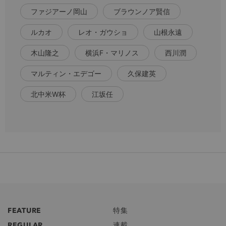
ファジアーノ岡山
ブラウンノア賢信
ルカオ
レオ・ガウショ
山根永遠
木山隆之
横浜F・マリノス
西川潤
マルティン・エデゴー
久保建英
北中米W杯
江坂任
FEATURE
特集
REGULAR
連載