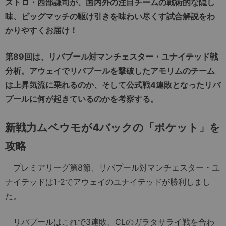
ストロ・西部謙司が、国内外の注目チームの戦術的な隠し
味、ビッグマッチの駆け引きを味わい尽くす試合解説をわ
かりやすくお届け！
第89回は、リバプール対マンチェスター・ユナイテッド戦
分析。アウェイでリバプールを撃破したアモリムのチーム
は上昇気流に乗れるのか、そして公式戦4連敗となったリバ
プールに何が起きているのかを考察する。
新戦力ムベウモが4バックの「ポケット」を
攻略
プレミアリーグ第8節、リバプール対マンチェスター・ユ
ナイテッドは1-2でアウェイのユナイテッドが勝利しまし
た。
リバプールはこれで3連敗、CLのガラタサライ戦を合わ