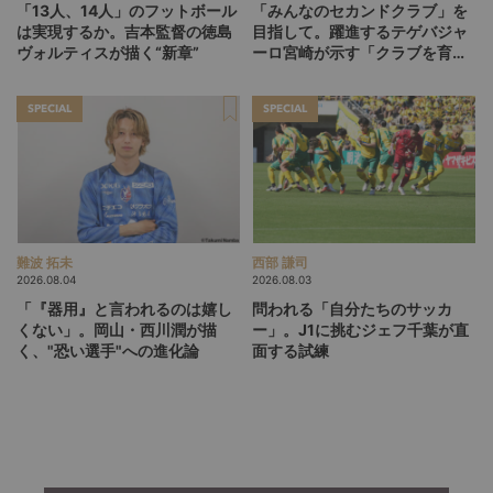
「13人、14人」のフットボール
「みんなのセカンドクラブ」を
は実現するか。吉本監督の徳島
目指して。躍進するテゲバジャ
ヴォルティスが描く“新章”
ーロ宮崎が示す「クラブを育て
る」という価値観
SPECIAL
SPECIAL
難波 拓未
西部 謙司
2026.08.04
2026.08.03
「『器用』と言われるのは嬉し
問われる「自分たちのサッカ
くない」。岡山・西川潤が描
ー」。J1に挑むジェフ千葉が直
く、"恐い選手"への進化論
面する試練