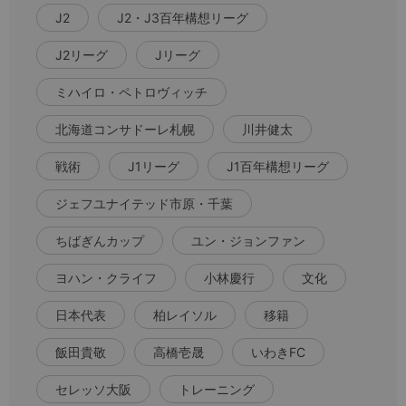
J2
J2・J3百年構想リーグ
J2リーグ
Jリーグ
ミハイロ・ペトロヴィッチ
北海道コンサドーレ札幌
川井健太
戦術
J1リーグ
J1百年構想リーグ
ジェフユナイテッド市原・千葉
ちばぎんカップ
ユン・ジョンファン
ヨハン・クライフ
小林慶行
文化
日本代表
柏レイソル
移籍
飯田貴敬
高橋壱晟
いわきFC
セレッソ大阪
トレーニング