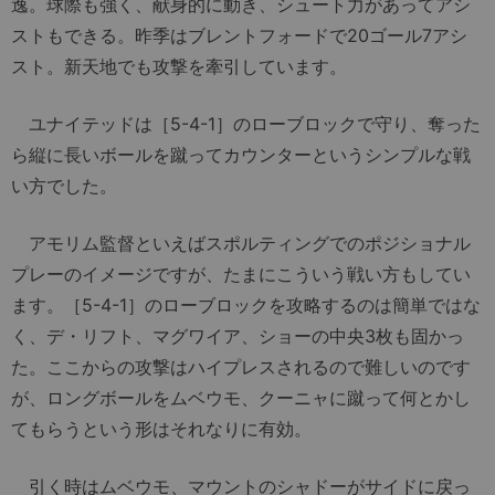
逸。球際も強く、献身的に動き、シュート力があってアシ
ストもできる。昨季はブレントフォードで20ゴール7アシ
スト。新天地でも攻撃を牽引しています。
ユナイテッドは［5-4-1］のローブロックで守り、奪った
ら縦に長いボールを蹴ってカウンターというシンプルな戦
い方でした。
アモリム監督といえばスポルティングでのポジショナル
プレーのイメージですが、たまにこういう戦い方もしてい
ます。［5-4-1］のローブロックを攻略するのは簡単ではな
く、デ・リフト、マグワイア、ショーの中央3枚も固かっ
た。ここからの攻撃はハイプレスされるので難しいのです
が、ロングボールをムベウモ、クーニャに蹴って何とかし
てもらうという形はそれなりに有効。
引く時はムベウモ、マウントのシャドーがサイドに戻っ