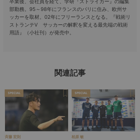
卒業後、会社員を経て、学研『ストライカー』の編集
部勤務。95～98年にフランスのパリに住み、欧州サ
ッカーを取材。02年にフリーランスとなる。『戦術リ
ストランテV サッカーの解釈を変える最先端の戦術
用語』（小社刊）が発売中。
関連記事
SPECIAL
SPECIAL
斉藤 宏則
柏原 敏