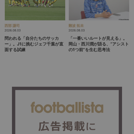
西部 謙司
難波 拓未
2026.08.03
2026.08.03
問われる「自分たちのサッカ
「一番いいルートが見える」。
ー」。J1に挑むジェフ千葉が直
岡山・西川潤が語る、“アシスト
面する試練
の1つ前”を生む思考法