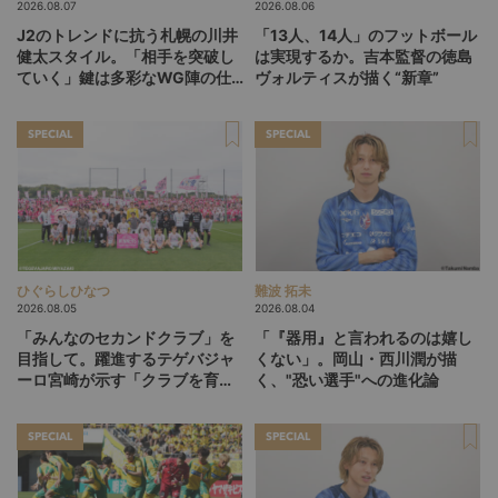
2026.08.07
2026.08.06
J2のトレンドに抗う札幌の川井
「13人、14人」のフットボール
健太スタイル。「相手を突破し
は実現するか。吉本監督の徳島
ていく」鍵は多彩なWG陣の仕
ヴォルティスが描く“新章”
掛け
SPECIAL
SPECIAL
ひぐらしひなつ
難波 拓未
2026.08.05
2026.08.04
「みんなのセカンドクラブ」を
「『器用』と言われるのは嬉し
目指して。躍進するテゲバジャ
くない」。岡山・西川潤が描
ーロ宮崎が示す「クラブを育て
く、"恐い選手"への進化論
る」という価値観
SPECIAL
SPECIAL