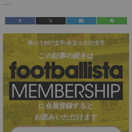
……
残り:1,907文字/全文:2,930文字
この記事の続きは
に会員登録すると
お読みいただけます