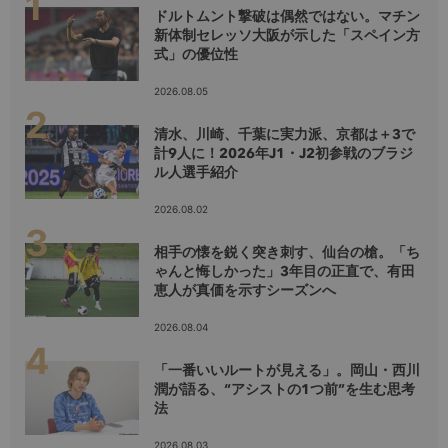
ドルトムント撃破は偶然ではない。マチン
新体制セレッソ大阪が示した「スペイン方
式」の優位性
2026.08.05
清水、川崎、千葉に実力派、京都は＋3で
計9人に！2026年J1・J2初参戦のブラジ
ル人選手紹介
2026.08.02
相手の懐を鋭く突き刺す、仙台の槍。「ち
ゃんと悔しかった」3年目の正直で、有田
恵人が真価を示すシーズンへ
2026.08.04
「一番いいルートが見える」。岡山・西川
潤が語る、“アシストの1つ前”を生む思考
法
2026.08.03