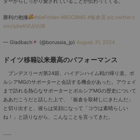
ターからしっかり愛されていることが伝わってくる。
勝利の抱擁
#dieFohlen
#BOCBMG
#板倉滉
pic.twitter.c
om/qdwKVUjVUB
— Gladbach
(@borussia_jp)
August 31, 2024
ドイツ移籍以来最高のパフォーマンス
ブンデスリーガ第24節、ハイデンハイム戦の帰り道。ボ
ルシアMGのサポーターと会話する機会があった。アウェイ
まで訪れる熱心なサポーターとボルシアMGの歴史について
ああだこうだと話した上で、「板倉を取材しにきたんだ」
と切り出すと、彼らは笑顔になって「コウは素晴らしい
ね！」と語りながら、こんなことを言ってきた。
……