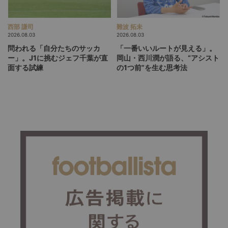
西部 謙司
難波 拓未
2026.08.03
2026.08.03
問われる「自分たちのサッカ
「一番いいルートが見える」。
ー」。J1に挑むジェフ千葉が直
岡山・西川潤が語る、“アシスト
面する試練
の1つ前”を生む思考法