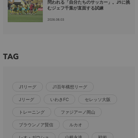
問われる「自分たちのサッカー」。J1に挑
むジェフ千葉が直面する試練
2026.08.03
TAG
J1リーグ
J1百年構想リーグ
Jリーグ
いわきFC
セレッソ大阪
トレーニング
ファジアーノ岡山
ブラウンノア賢信
ルカオ
レオ・ガウショ
山根永遠
戦術