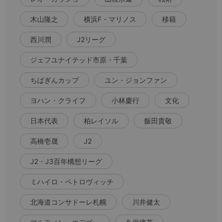
木山隆之
横浜F・マリノス
移籍
西川潤
J2リーグ
ジェフユナイテッド市原・千葉
ちばぎんカップ
ユン・ジョンファン
ヨハン・クライフ
小林慶行
文化
日本代表
柏レイソル
飯田貴敬
高橋壱晟
J2
J2・J3百年構想リーグ
ミハイロ・ペトロヴィッチ
北海道コンサドーレ札幌
川井健太