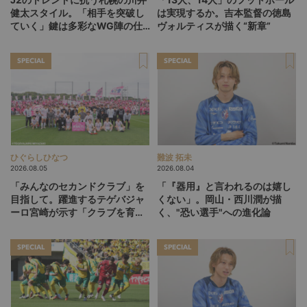
健太スタイル。「相手を突破し
は実現するか。吉本監督の徳島
ていく」鍵は多彩なWG陣の仕
ヴォルティスが描く“新章”
掛け
SPECIAL
SPECIAL
ひぐらしひなつ
難波 拓未
2026.08.05
2026.08.04
「みんなのセカンドクラブ」を
「『器用』と言われるのは嬉し
目指して。躍進するテゲバジャ
くない」。岡山・西川潤が描
ーロ宮崎が示す「クラブを育て
く、"恐い選手"への進化論
る」という価値観
SPECIAL
SPECIAL