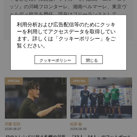
ッソ』の川崎フロンターレ、湘南ベルマーレ、東京ヴ
ェルディ担当を歴任。現在はフリーランスとして
『Number Web』や『GOAL』などに寄稿している。
利用分析および広告配信等のためにクッキ
ーを利用してアクセスデータを取得してい
ます。詳しくは「クッキーポリシー」をご
覧ください。
関連記事
クッキーポリシー
閉じる
SPECIAL
SPECIAL
斉藤 宏則
柏原 敏
2026.08.07
2026.08.06
J2のトレンドに抗う札幌の川井
「13人、14人」のフットボール