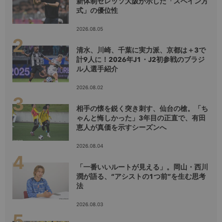
新体制セレッソ大阪が示した「スペイン方
式」の優位性
2026.08.05
清水、川崎、千葉に実力派、京都は＋3で
計9人に！2026年J1・J2初参戦のブラジ
ル人選手紹介
2026.08.02
相手の懐を鋭く突き刺す、仙台の槍。「ち
ゃんと悔しかった」3年目の正直で、有田
恵人が真価を示すシーズンへ
2026.08.04
「一番いいルートが見える」。岡山・西川
潤が語る、“アシストの1つ前”を生む思考
法
2026.08.03