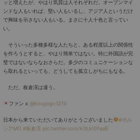
ッと増えたが、やはり気質は人それぞれだ。オープンマイ
ンドな人もいれば、堅い人もいるし、アジア人というだけ
で興味を示さない人もいる。まさに十人十色と言ってい
い。
そういった多種多様な人たちと、ある程度以上の関係性
を作ろうとすると、やはり簡単ではない。特に外国語が完
璧ではないならなおさらだ。多少のコミュニケーションな
ら取れるといっても、どうしても孤立しがちにもなる。
ただ、板倉滉は違う。
ファン x
@kougogo1270
日本から来ていただいてありがとうございました
#ボル
シアMG
#板倉滉
pic.twitter.com/kOLkiSPaaB